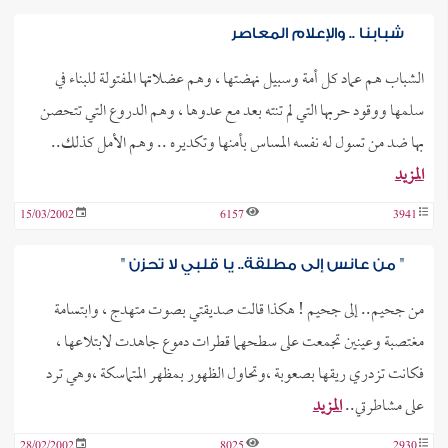
شبابنا .. والإعلام المعاصر
الشباب هم عماد كل أمة وسبيل نهضتها ، وهم عضلاتها المفتولة للبناء في
سلمها ووقود حربها التي لم تنته بعد مع عدوها ، وهم الدروع التي تتحصن
بها ضد من تسول له نفسه المساس بأمنها وتكديره .. وهم الأمل كذلك..
المزيد
15/03/2002
6157
3941
" من عانس إلى مطلقة.. يا قلبي لا تحزن "
من جحيم.. إلى جحيم ! هكذا قالت صديقتي بصوت متهدج ، وابتسامة
مغتصبة وعينين تجمعت على سطحهما قطرات دموع جاهدت لابتلاعها ،
فكانت تزدري ريقها بصعوبة ،وتحاول الظهور بمظهر المتماسكة ،وهي ترد
على مشاطرتي..
المزيد
28/02/2002
8025
2930