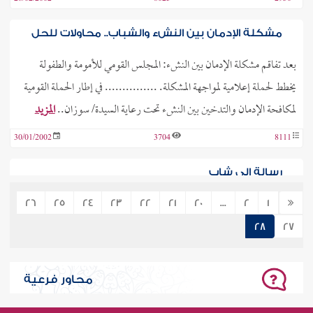
مشكلة الإدمان بين النشء والشباب.. محاولات للحل
بعد تفاقم مشكلة الإدمان بين النشء: المجلس القومي للأمومة والطفولة
يخطط لحملة إعلامية لمواجهة المشكلة. ............... في إطار الحملة القومية
لمكافحة الإدمان والتدخين بين النشء تحت رعاية السيدة/ سوزان..
المزيد
30/01/2002
3704
8111
رسالة إلى شاب
الحمد لله تعالى وحده ، والصلاة والسلام على من لا نبي بعده ، وعلى آله
26
25
24
23
22
21
20
...
2
1
وصحبه ومن اهتدى بهديه واقتفى أثره ..وبعد أخي الحبيب زهرة الدنيا وأمل
28
27
الأمة : هذه رسالة للشيخ الدويش توجه بها إلى إخوانه الشباب..
المزيد
28/12/2001
4415
7451
محاور فرعية
القراءة وشباب الألفية الجديدة