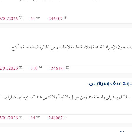
51
246307
6/01/2026
سجون الإسرائيلية حملة إعلامية عالمية لإنقاذهم من "الظروف القاسية وأبشع
110
246181
2/01/2026
إنه عنف إسرائيلي
سة تطهير عرقي راسخة منذ زمن طويل، لا تبدأ ولا تنتهي عند "مستوطنين متطرفين" و
54
246082
5/01/2026