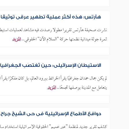
هآرتس: هذه أكثر عملية تطهير عرقي توثيقا ف
نشرت صحيفة هآرتس تقريرا مطولا رصدت فيه مشاهد لعمليات استيطان وت
ثمرة جولة ميدانية نظمتها حركة "السلام الآن" الحقوقي..
المزيد
الاستيطان الإسرائيلي: حين تُغتصَب الجغرافيا و
لم يكن جمال حمدان جغرافيًا يقرأ الخرائط ببرود العالم، بل كان مفكرًا يقرأ
يتعامل مع المدينة بوصفها تجمعًا..
المزيد
دوافع الأطماع الإسرائيلية في حي الشيخ جراح
كشف تقرير جديد لمنظمة "عير عميم" الحقوقية الإسرائيلية استخدام س