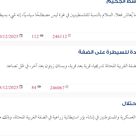
وسط الجحيم
 يُعاش فعلا. السلام بالنسبة للفلسطينيين في غزة ليس مصطلحًا سياسيًا، إنه شيء بسيط
112
246112
0/12/2025
اعدة للسيطرة على الضفة
فة الغربية المحتلة تدريجيا، قرية بعد قرية، وبستان زيتون بعد آخر، في ظل تصاعد
84
246067
8/12/2025
حتلال
كرية والمستوطنين في إنشاء بؤر استيطانية زراعية في الضفة الغربية المحتلة، وذلك م