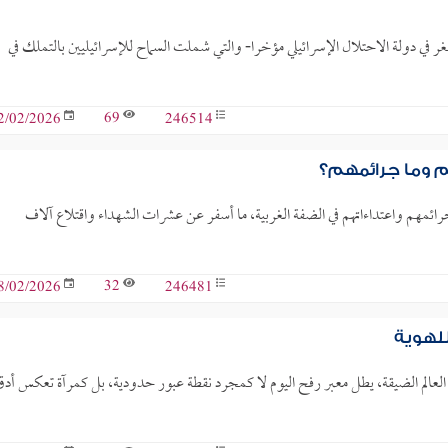
ر في دولة الاحتلال الإسرائيلي مؤخرا- والتي شملت السماح للإسرائيليين بالتملك في
69
246514
2/02/2026
 وما جرائمهم؟
ائمهم واعتداءاتهم في الضفة الغربية، ما أسفر عن عشرات الشهداء واقتلاع آلاف
32
246481
8/02/2026
للهوية
لعالم الضيقة، يطل معبر رفح اليوم لا كمجرد نقطة عبور حدودية، بل كمرآة تعكس أد