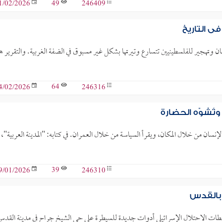
49
246409
1/02/2026
ي التاريخ
هجير للفلسطينيين تتسارع وتيرتها بشكل غير مسبوق في الضفة الغربية. والتقرير ه
64
246316
4/02/2026
تُشوَّه الحضارة
 الإنسان من خلال المكان، ويقرأ السياسة من خلال العمران. في كتابه: "المدينة العربية"، 
39
246310
9/01/2026
 بالقدس
لطات الاحتلال الإسرائيلي أدوات جديدة للسيطرة على حي الشيخ جراح في مدينة القد