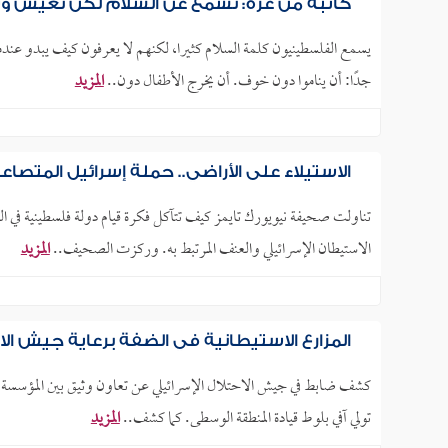
كاتبة من غزة: نسمع عن السلام لكن نعيش 
يسمع الفلسطينيون كلمة السلام كثيرا، لكنهم لا يعرفون كيف يبدو عندما
جدًا: أن يناموا دون خوف. أن يخرج الأطفال دون..
المزيد
الاستيلاء على الأراضي.. حملة إسرائيل المتص
تناولت صحيفة نيويورك تايمز كيف تتآكل فكرة قيام دولة فلسطينية في الض
الاستيطان الإسرائيلي والعنف المرتبط به. وركزت الصحيف..
المزيد
المزارع الاستيطانية في الضفة برعاية جيش الا
كشف ضابط في جيش الاحتلال الإسرائيلي عن تعاون وثيق بين المؤسسة العس
تولي آفي بلوط قيادة المنطقة الوسطى. كما كشف..
المزيد