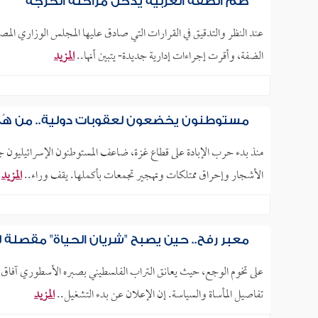
ضم الضفة الغربية يدخل مراحله الحرجة
عند النظر والتدقيق في القرارات التي صادق عليها المجلس الوزاري المصغ
الضفة، وأقرت إجراءات إدارية جديدة- يتبين أنها..
المزيد
مستوطنون يخضعون لعقوبات دولية.. من هُم
منذ بدء حرب الإبادة على قطاع غزة، ضاعف المستوطنون الإسرائيليون جر
الأشجار وإحراق ممتلكات وتهجير تجمعات بأكملها. يقف وراء..
المزيد
معبر رفح.. حين يصبح "شريان الحياة" مقصلة 
على تخوم الوجع، حيث يعانق التراب الفلسطيني بصبره الأسطوري آفاق ا
تفاصيل المأساة والسياسة. إن الإعلان عن بدء التشغيل..
المزيد