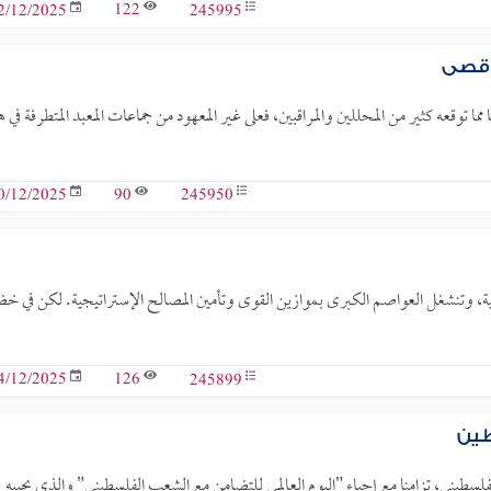
122
245995
2/12/2025
أقصى
 توقعه كثير من المحللين والمراقبين، فعلى غير المعهود من جماعات المعبد المتطرفة في ه
90
245950
0/12/2025
اسية، وتنشغل العواصم الكبرى بموازين القوى وتأمين المصالح الإستراتيجية. لكن في خ
126
245899
4/12/2025
طين
ني، تزامنا مع إحياء "اليوم العالمي للتضامن مع الشعب الفلسطيني" والذي يحييه