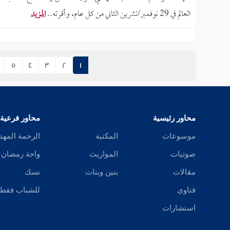
العالم في 29 نوفمبر/تشرين الثاني من كل عام، وأقرته..
المزيد
5
4
3
2
1
محاور رئيسية
محاور فرعية
موسوعات
المكتبة
الرحمة المهد
صوتيات
المواريث
واحة رمضان
مقالات
بنين وبنات
نسك
فتاوى
للشباب فقط
استشارات