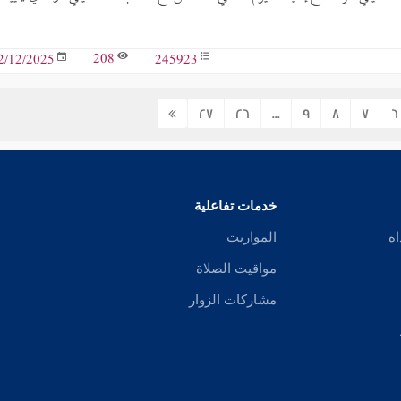
208
245923
2/12/2025
27
26
...
9
8
7
6
خدمات تفاعلية
اة
المواريث
مواقيت الصلاة
مشاركات الزوار