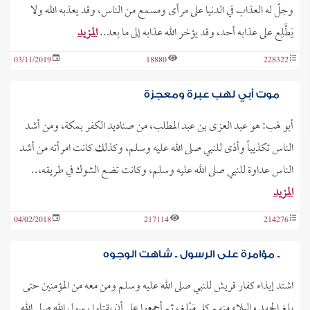
وجلّ له العذاب في الدنيا على مرأى ومسمع من الناس، وقد يعذبه الله ولا
يَطَّلِع على عذابه أحد، وقد يؤخر الله عذابه إلى ما بعد..
المزيد
03/11/2019
18880
228322
موت أبي لهب عبرة ومعجزة
أبو لهب: هو عبد العزى بن عبد المطلب، من صناديد الكفر بمكة، ومن أشد
الناس تكذيباً وأذى للنبي صلى الله عليه وسلم، وكذلك كانت امرأته من أشد
الناس عداوة للنبي صلى الله عليه وسلم، وكانت تضع الشوك في طريقه،..
المزيد
04/02/2018
217114
214276
ـ مؤامرة على الرسول ـ شاهت الوجوه
اشتد إيذاء كفار قريش للنبي صلى الله عليه وسلم ومن معه من المؤمنين حتى
بلغ الجهد والبلاء منهم كل مَبْلغ، ثم أجمعوا على أن يقتلوا رسول الله صلى الله