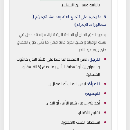
بالتلبية وتسر بها النساء).
5. ما يحرم على الحاج فعله بعد عقد الإحرام (
محظورات الإحرام)
بمجرد نطق الحاج أو الحاجة للنية قارنا، فإنه قد دخل في
نسك الإفراد و حينها يحرم عليه فعل ما يأتي دون انقطاع
حتى يوم عيد النحر:
للرجل:
لبس المخيط (ما خيط على هيئة البدن كالثوب
والسراويل)، أو تغطية الرأس بملاصق (كالقبعة أو
الشماغ).
للمرأة:
لبس النقاب أو القفازين.
للجميع:
أخذ شيء من شعر الرأس أو البدن.
تقليم الأظفار.
استخدام الطيب (العطور).