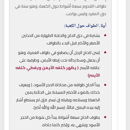
طواف القدوم سبعة أشواط حول الكعبة، وهو سنة في
حق المفرد وليس بواجب.
أولا.
الطواف حول الكعبة:
يشترط في حق الحاج والحاجة الطهارة من الحدثين
الأصغر والأكبر قبل البدء بالطواف.
يُسن للحاج الرجل أن يضطبع في طواف العمرة، وهو
أن يجعل وسط ردائه تحت إبطه الأيمن، وطرفيه على
عاتقه الأيسر.
( يظهر كتفه الأيمن ويغطي كتفه
الأيسر)
يبدأ الحاج طوافه من محاذاة الحجر الأسود، ( ويعرف
كذلك بالضوء الأخضر المسلط على الحائط يمين
الكعبة) ويستلمه ويقبله إن تيسر، فإن لم يستطع أشار
إليه بيده اليمنى قائلاً: (بسم الله والله أكبر).
يطوف الحاج سبعة أشواط، يبدأ كل شوط من الحجر
الأسود وينتهي به، ويُكبر كلما حاذاه.