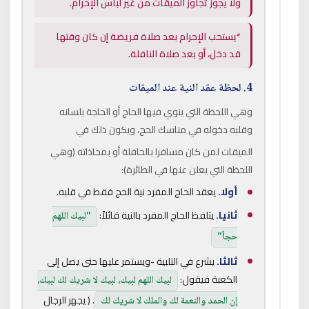
ولا يجوز تجاوز الميقات من غير لباس الإحرام.
*يستحب الإحرام بعد صلاة فريضة إن كان وقتها
قد دخل، أو بعد صلاة النافلة.
4. لحظة عقد النية عند الميقات
وهي اللحظة التي ينوي فيها الحاج أو الحاجة بلسانه
وقلبه دخوله في مناسك الحج، ويكون ذلك في
الميقات لمن كان مسافرا بالحافلة أو بمحاذاته (وهي
اللحظة التي يعلن عنها في الطائرة):
أولا.
يعقد الحاج المفرد نية الحج فقط في قلبه.
ثانيا.
يتلفظ الحاج المفرد بالنية قائلاً:
"لبيك اللهم
حجاً"
ثالثا.
يشرع في التلبية -ويستمر عليها حتى يصل إلى
الكعبة فيقول:
لبيك اللهم لبيك، لبيك لا شريك لك لبيك،
. ( يجهر الرجال
إن الحمد والنعمة لك والملك لا شريك لك