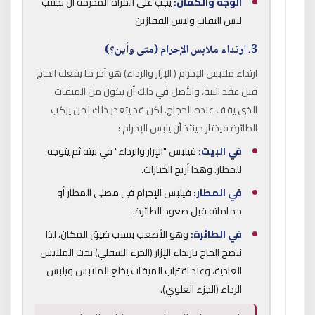
الوجه والكفان:
يجب على المرأة المحرمة أن تجتنب
لبس النقاب ولبس القفازين
3. ارتداء ملابس الإحرام (متى وأين؟)
ارتداء ملابس الإحرام ( الإزار والرداء) هو آخر ما يفعله الحاج
قبل عقد النية، والأصل في ذلك أن يكون من الميقات
الذي يقف عنده الحجاج. لكن قد يتعذر ذلك لمن يركب
الطائرة فيختار حينئذ أن يلبس الإحرام :
في البيت:
فيلبس "الإزار والرداء" في بيته ثم يتوجه
للمطار. وهذا أريح الخيارات.
في المطار:
فيلبس الإحرام في مصلى المطار أو
حماماته قبل صعود الطائرة.
في الطائرة:
وهو الأصعب بسبب ضيق المكان، لذا
يُنصح الحاج بارتداء الإزار (الجزء السفلي) تحت الملابس
العادية، وعند اقتراب الميقات يخلع الملابس ويلبس
الرداء (الجزء العلوي).