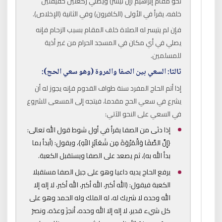
نحو مقام إبراهيم (إن تيسر) ويصلي ركعتين خفيفتين
خلفه، يقرأ في الأولى (الكافرون) وفي الثانية (الإخلاص).
فإن لم يتيسر له الصلاة خلف المقام بسبب الزحام فإنه
يصلي في أي مكان في المسجد الحرام من غير أذية
للمسلمين.
ثالثا: السعي بين الصفا والمروة (وهو سعي الحج):
إذا أتم الحاج المفرد سنة طواف القدوم فإنه يجوز له أن
يشرع في سعي الحج مقدما، فيتجه إلى المسعى للشروع
في السعي على النحو الآتي:
إذا دنَى من الصفا يقرأ في أول شوط قول الله تعالى:
{إِنَّ الصَّفَا وَالْمَرْوَةَ مِن شَعَآئِرِ اللّهِ}، ويقول: (أبدأ بما
بدأ الله به)، ثم يصعد على الصفا ويستقبل الكعبة.
يرفع الحاج يديه داعيا وهو على جبل الصفا مستقبلا
الكعبة فيقول: (الله أكبر، الله أكبر، الله أكبر، لا إله إلا
الله وحده لا شريك له، له الملك وله الحمد وهو على
كل شيء قدير، لا إله إلا الله وحده، أنجزَ وعدَه، ونصرَ