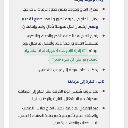
يتحرى الحاج وجوده ضمن حدود عرفات لا خارجها.
يصلي الحاج في عرفة الظهر والعصر
جمع تقديم
وقصر
(ركعتين لكل منهما) بأذان واحد وإقامتين..
يتفرغ الحاج بعد الصلاة للذكر والدعاء والتضرع،
مستقبلاً القبلة ورافعاً يديه. وأفضل ما يقال يوم
عرفة:
"لا إله إلا الله وحده لا شريك له، له الملك وله
.
الحمد، وهو على كل شيء قدير"
يمكث الحاج بعرفة إلى غروب الشمس.
ثانيا: النفرة إلى مزدلفة
بعد غروب شمس يوم العرفة ينفر الحاج إلى مزدلفة
بسكينة، مع الانشغال بالتلبية والإكثار منها.
عند الوصول لمزدلفة، يصلي الحاج صلاتي المغرب
والعشاء جمع تأخير مع قصر صلاة العشاء ( المغرب
ثلاث ركعات والعشاء ركعتين).