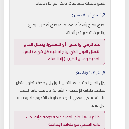
بسبع حصيات متعاقبات، ويكبر مع كل حصاة.
2. الحلق أو التقصير:
يحلق الحاج رأسه أو يقصره (والحلق أفضل للرجال)،
وللمرأة تقصير قدر أنملة.
بعد الرمي والحلق (أو التقصير)، يتحلل الحاج
التحلل الأول
الذي يباح له فيه كل شيء ( لبس
المخيط ومس الطيب..) إلا النساء.
3. طواف الإفاضة:
ينزل الحاج المفرد بعد التحلل الأول إلى مكة متطهرا متطيبا
ليطوف طواف الإفاضة (7 أشواط)، ولا يجب عليه السعي
لأنه قد سعى سعي الحج مع طواف القدوم عند وصوله
أول مرة.
إذا لم يسع الحاج المفرد عند قدومه فإنه يجب
عليه السعي مع طواف الإفاضة.