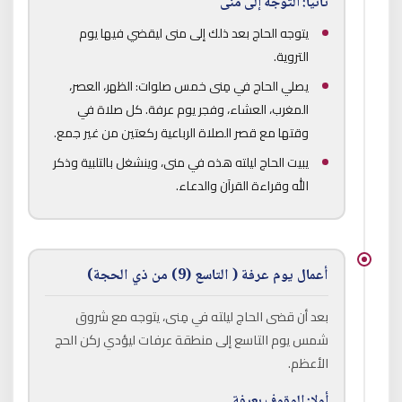
ثانيا: التوجه إلى منى
يتوجه الحاج بعد ذلك إلى منى ليقضي فيها يوم
التروية.
يصلي الحاج في مِنى خمس صلوات: الظهر، العصر،
المغرب، العشاء، وفجر يوم عرفة. كل صلاة في
وقتها مع قصر الصلاة الرباعية ركعتين من غير جمع.
يبيت الحاج ليلته هذه في منى، وينشغل بالتلبية وذكر
الله وقراءة القرآن والدعاء.
أعمال يوم عرفة ( التاسع (9) من ذي الحجة)
بعد أن قضى الحاج ليلته في مِنى، يتوجه مع شروق
شمس يوم التاسع إلى منطقة عرفات ليؤدي ركن الحج
الأعظم.
أولا: الوقوف بعرفة