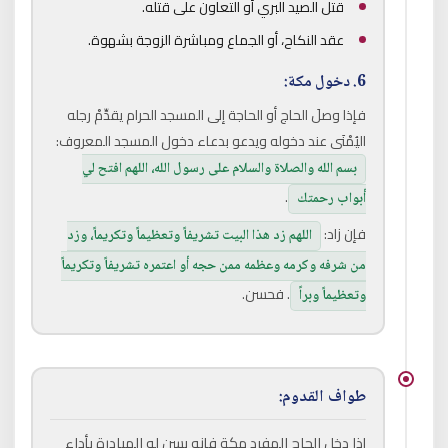
قتل الصيد البري أو التعاون على قتله.
عقد النكاح، أو الجماع ومباشرة الزوجة بشهوة.
6. دخول مكة:
فإذا وصلَ الحاج أو الحاجة إلى المسجد الحرام يقدِّمْ رجله
اليُمْنَى عند دخوله ويدعو بدعاء دخول المسجد المعروف:
بسم الله والصلاة والسلام على رسول الله، اللهم افتح لي
.
أبواب رحمتك
فإن زاد:
اللهم زد هذا البيت تشريفاً وتعظيماً وتكريماً، وزد
من شرفه وكرمه وعظمه ممن حجه أو اعتمره تشريفاً وتكريماً
. فحسن.
وتعظيماً وبراً
طواف القدوم:
إذا دخل الحاج المفرد مكة فإنه يسن له المبادرة بأداء