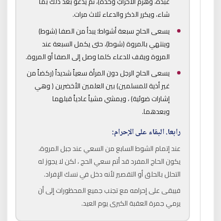
عبدَه، وهزمَ الأحزابَ وحده)، ثم يدعو بعد ذلك بما
شاء، ويكرر الذكر والدعاء ثلاث مرات.
يسعى الحاج سبعة أشواط؛ يبدأ من الصفا (شوط)
وينتهي بالمروة (شوط)، حتى يكمل السبعة عند
المروة ويقف للدعاء كلما وصل إلى الصفا أو المروة.
يسعى الحاج الرجل دون المرأة سعياً شديداً (ركضاً من
غير أذية للمسلمين) بين العلمين الأخضرين ( وهي
إشارات ضوئية) ، ويمشي مشياً عادياً قبلهما
وبعدهما.
رابعا.
البقاء على الإحرام:
عند إتمام الشوط السابع من السعي عند جبل المروة،
يكون الحاج المفرد قد أتم سعي الحج ، لكن لا يجوز له
التحلل بالحلق أو التقصير لأنه دخل في نسك الإفراد.
فيبقى على إحرامه مع تجنب جميع المحظورات إلى أن
يرمي جمرة العقبة الكبرى يوم العيد.