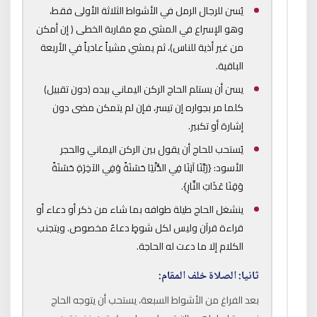
يُسن للرجال الرمل في الأشواط الثلاثة الأولى فقط،
وهو الإسراع في المشي مع مقاربة الخطى ( إن أمكن
من غير أذية للناس)، ثم يمشي مشياً عادياً في الأربعة
الباقية.
يسن أن يستلم الحاج الركن اليماني بيده (دون تقبيل)
كلما مر بجواره إن تيسر، فإن لم يتمكن مضى دون
إشارة أو تكبير.
يُستحب للحاج أن يقول بين الركن اليماني والحجر
الأسود: {رَبَّنَا آتِنَا فِي الدُّنْيَا حَسَنَةً وَفِي الآخِرَةِ حَسَنَةً
وَقِنَا عَذَابَ النَّارِ}.
ينشغل الحاج طيلة طوافه بما شاء من ذكر أو دعاء أو
قراءة قرآن وليس لكل شوطٍ دعاءٌ مخصوص. ويتجنب
الكلام إلا ما دعت له الحاجة.
ثانيا: الصلاة خلف المقام:
بعد الفراغ من الأشواط السبعة، يستحب أن يتوجه الحاج