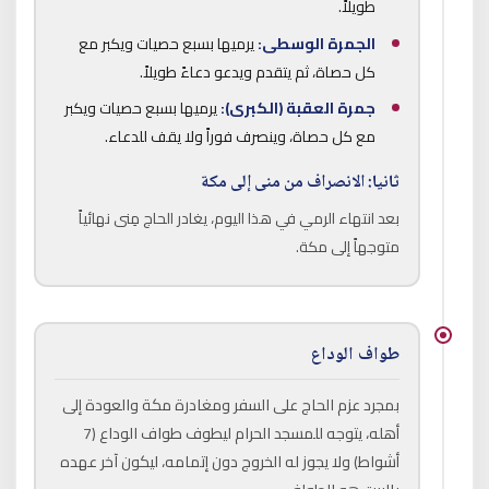
طويلاً.
الجمرة الوسطى:
يرميها بسبع حصيات ويكبر مع
كل حصاة، ثم يتقدم ويدعو دعاءً طويلاً.
جمرة العقبة (الكبرى):
يرميها بسبع حصيات ويكبر
مع كل حصاة، وينصرف فوراً ولا يقف للدعاء.
ثانيا: الانصراف من منى إلى مكة
بعد انتهاء الرمي في هذا اليوم، يغادر الحاج مِنى نهائياً
متوجهاً إلى مكة.
طواف الوداع
بمجرد عزم الحاج على السفر ومغادرة مكة والعودة إلى
أهله، يتوجه للمسجد الحرام ليطوف طواف الوداع (7
أشواط) ولا يجوز له الخروج دون إتمامه، ليكون آخر عهده