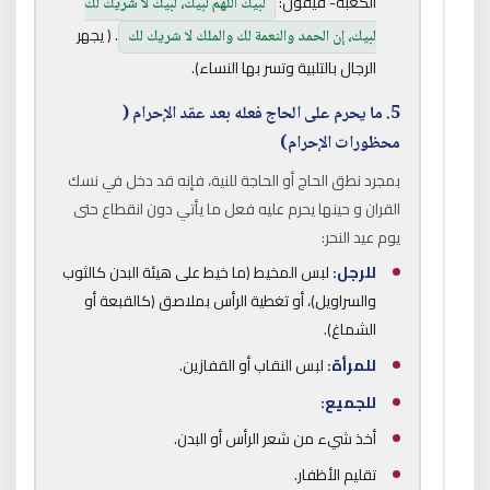
الكعبة- فيقول:
لبيك اللهم لبيك، لبيك لا شريك لك
. ( يجهر
لبيك، إن الحمد والنعمة لك والملك لا شريك لك
الرجال بالتلبية وتسر بها النساء).
5. ما يحرم على الحاج فعله بعد عقد الإحرام (
محظورات الإحرام)
بمجرد نطق الحاج أو الحاجة للنية، فإنه قد دخل في نسك
القران و حينها يحرم عليه فعل ما يأتي دون انقطاع حتى
يوم عيد النحر:
للرجل:
لبس المخيط (ما خيط على هيئة البدن كالثوب
والسراويل)، أو تغطية الرأس بملاصق (كالقبعة أو
الشماغ).
للمرأة:
لبس النقاب أو القفازين.
للجميع:
أخذ شيء من شعر الرأس أو البدن.
تقليم الأظفار.