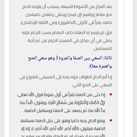
بعد الفراغ من الأشواط السبعة، يستحب أن يتوجه الحاج
نحو مقام إبراهيم (إن تيسر) ويصلي ركعتين خفيفتين
خلفه، يقرأ في الأولى (الكافرون) وفي الثانية (الإخلاص).
فإن لم يتيسر له الصلاة خلف المقام بسبب الزحام فإنه
يصلي في أي مكان في المسجد الحرام من غير أذية
للمسلمين.
ثالثا: السعي بين الصفا والمروة ( وهو سعي الحج
والعمرة معا):
إذا أتم الحاج الطواف فإنه يتجه إلى المسعى للشروع في
السعي على النحو الآتي:
إذا دنَى من الصفا يقرأ في أول شوط قول الله تعالى:
{إِنَّ الصَّفَا وَالْمَرْوَةَ مِن شَعَآئِرِ اللّهِ}، ويقول: (أبدأ بما
بدأ الله به)، ثم يصعد على الصفا ويستقبل الكعبة.
يرفع الحاج يديه داعيا وهو على جبل الصفا مستقبلا
الكعبة فيقول: (الله أكبر، الله أكبر، الله أكبر، لا إله إلا
الله وحده لا شريك له، له الملك وله الحمد وهو على