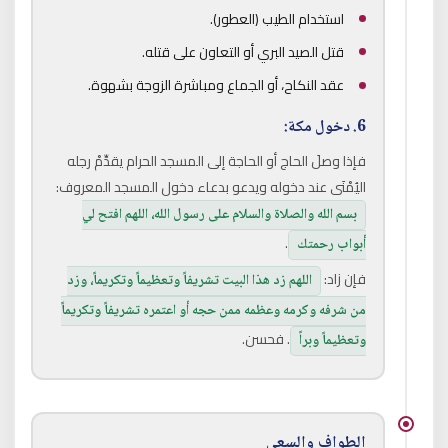
استخدام الطيب (العطور).
قتل الصيد البري أو التعاون على قتله.
عقد النكاح، أو الجماع ومباشرة الزوجة بشهوة.
6. دخول مكة:
فإذا وصلَ الحاج أو الحاجة إلى المسجد الحرام يقدِّمْ رجله
اليُمْنَى عند دخوله ويدعو بدعاء دخول المسجد المعروف:
بسم الله والصلاة والسلام على رسول الله، اللهم افتح لي
.
أبواب رحمتك
فإن زاد:
اللهم زد هذا البيت تشريفاً وتعظيماً وتكريماً، وزد
من شرفه وكرمه وعظمه ممن حجه أو اعتمره تشريفاً وتكريماً
. فحسن.
وتعظيماً وبراً
الطواف والسعي