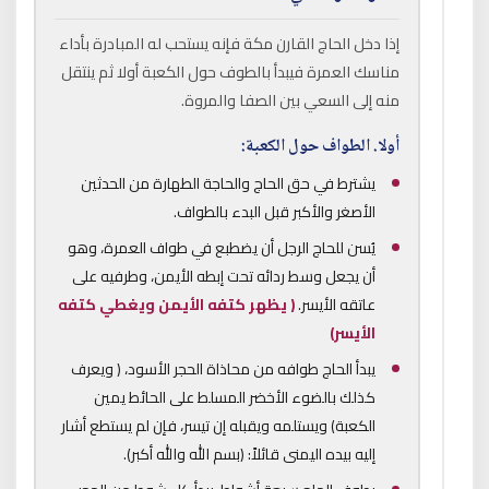
إذا دخل الحاج القارن مكة فإنه يستحب له المبادرة بأداء
مناسك العمرة فيبدأ بالطوف حول الكعبة أولا ثم ينتقل
منه إلى السعي بين الصفا والمروة.
أولا.
الطواف حول الكعبة:
يشترط في حق الحاج والحاجة الطهارة من الحدثين
الأصغر والأكبر قبل البدء بالطواف.
يُسن للحاج الرجل أن يضطبع في طواف العمرة، وهو
أن يجعل وسط ردائه تحت إبطه الأيمن، وطرفيه على
عاتقه الأيسر.
( يظهر كتفه الأيمن ويغطي كتفه
الأيسر)
يبدأ الحاج طوافه من محاذاة الحجر الأسود، ( ويعرف
كذلك بالضوء الأخضر المسلط على الحائط يمين
الكعبة) ويستلمه ويقبله إن تيسر، فإن لم يستطع أشار
إليه بيده اليمنى قائلاً: (بسم الله والله أكبر).