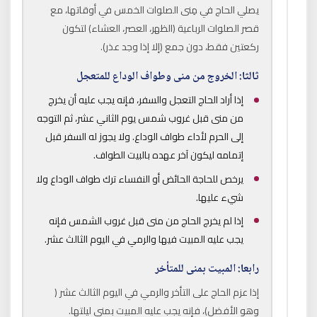
يصلي الحاج في مِنى الصلوات الخمس في أوقاتها، مع
قصر الصلوات الرباعية (الظهر، العصر، العشاء) لتكون
ركعتين فقط، دون جمع (إلا إذا وجد عذر).
ثالثا: الخروج من منى وطواف الوداع للمتعجل
إذا أراد الحاج التعجل والسفر، فإنه يجب عليه أن يخرج
من منى قبل غروب شمس يوم الثاني عشر، ثم التوجه
إلى الحرم لأداء طواف الوداع. ولا يجوز له السفر قبل
إتمامه ليكون آخر عهده بالبيت الطواف.
يرخص للحاجة الحائض أو النفساء ترك طواف الوداع ولا
شيء عليها.
إذا لم يخرج الحاج من منى قبل غروب الشمس فإنه
يجب عليه المبيت فيها والرمي في اليوم الثالث عشر.
رابعا: المبيت بمنى للمتأخر
إذا عزم الحاج على التأخر والرمي في اليوم الثالث عشر (
وهو الأفضل)، فإنه يجب عليه المبيت بمنى ليلتها.