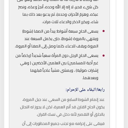
كل شيء قدير، لا إله إلا الله وحده، أنجزَ وعدَه، ونصرَ
عبدَه، وهزمَ الأحزابَ وحده)، ثم يدعو بعد ذلك بما
شاء، ويكرر الذكر والدعاء ثلاث مرات.
يسعى الحاج سبعة أشواط؛ يبدأ من الصفا (شوط)
وينتهي بالمروة (شوط)، حتى يكمل السبعة عند
المروة ويقف للدعاء كلما وصل إلى الصفا أو المروة.
يسعى الحاج الرجل دون المرأة سعياً شديداً (ركضاً من
غير أذية للمسلمين) بين العلمين الأخضرين ( وهي
إشارات ضوئية) ، ويمشي مشياً عادياً قبلهما
وبعدهما.
رابعا:البقاء على الإحرام:
عند إتمام الشوط السابع من السعي عند جبل المروة،
يكون الحاج القارن قد أتم العمرة، لكن لا يجوز له التحلل
بالحلق أو التقصير لأنه دخل في نسك القران.
فيبقى على إحرامه مع تجنب جميع المحظورات إلى أن