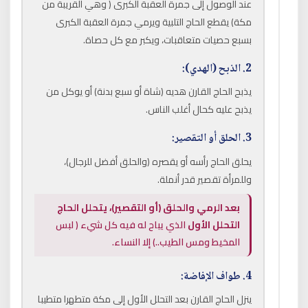
عند الوصول إلى جمرة العقبة الكبرى ( وهي القريبة من
مكة) يقطع الحاج التلبية ويرمي جمرة العقبة الكبرى
بسبع حصيات متعاقبات، ويكبر مع كل حصاة.
2. الذبح (الهدي):
يذبح الحاج القارن هديه (شاة أو سبع بدنة) أو يوكل من
يذبح عليه كحال أغلب الناس.
3. الحلق أو التقصير:
يحلق الحاج رأسه أو يقصره (والحلق أفضل للرجال)،
وللمرأة تقصير قدر أنملة.
بعد الرمي والحلق (أو التقصير)، يتحلل الحاج
التحلل الأول
الذي يباح له فيه كل شيء ( لبس
المخيط ومس الطيب..) إلا النساء.
4. طواف الإفاضة:
ينزل الحاج القارن بعد التحلل الأول إلى مكة متطهرا متطيبا