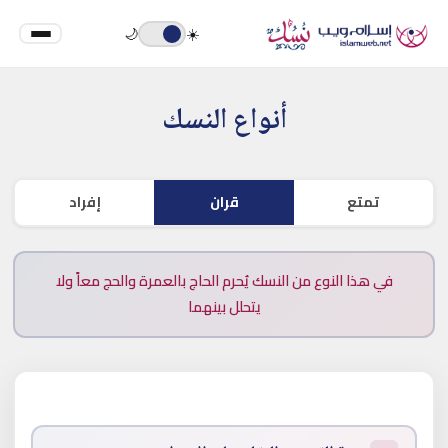
🌙
☀️
أنواع النسك
تمتع
قران
إفراد
في هذا النوع من النسك يُحرم الحاج بالعمرة والحج معاً ولا
يتحلل بينهما