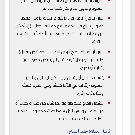
يطوف الحاج سبعة أشواط، يبدأ كل شوط من الحجر
الأسود وينتهي به، ويُكبر كلما حاذاه.
يُسن للرجال الرمل في الأشواط الثلاثة الأولى فقط،
وهو الإسراع في المشي مع مقاربة الخطى ( إن أمكن
من غير أذية للناس)، ثم يمشي مشياً عادياً في الأربعة
الباقية.
يسن أن يستلم الحاج الركن اليماني بيده (دون تقبيل)
كلما مر بجواره إن تيسر، فإن لم يتمكن مضى دون
إشارة أو تكبير.
يُستحب للحاج أن يقول بين الركن اليماني والحجر
الأسود: {رَبَّنَا آتِنَا فِي الدُّنْيَا حَسَنَةً وَفِي الآخِرَةِ حَسَنَةً
وَقِنَا عَذَابَ النَّارِ}.
ينشغل الحاج طيلة طوافه بما شاء من ذكر أو دعاء أو
قراءة قرآن وليس لكل شوطٍ دعاءٌ مخصوص. ويتجنب
الكلام إلا ما دعت له الحاجة.
ثانيا: الصلاة خلف المقام: