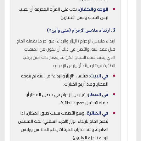
الوجه والكفان:
يجب على المرأة المحرمة أن تجتنب
لبس النقاب ولبس القفازين
3. ارتداء ملابس الإحرام (متى وأين؟)
ارتداء ملابس الإحرام ( الإزار والرداء) هو آخر ما يفعله الحاج
قبل عقد النية، والأصل في ذلك أن يكون من الميقات
الذي يقف عنده الحجاج. لكن قد يتعذر ذلك لمن يركب
الطائرة فيختار حينئذ أن يلبس الإحرام :
في البيت:
فيلبس "الإزار والرداء" في بيته ثم يتوجه
للمطار. وهذا أريح الخيارات.
في المطار:
فيلبس الإحرام في مصلى المطار أو
حماماته قبل صعود الطائرة.
في الطائرة:
وهو الأصعب بسبب ضيق المكان، لذا
يُنصح الحاج بارتداء الإزار (الجزء السفلي) تحت الملابس
العادية، وعند اقتراب الميقات يخلع الملابس ويلبس
الرداء (الجزء العلوي).