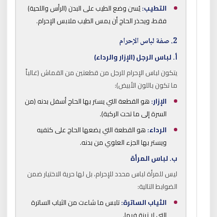
التطيب:
يُسن وضع الطيب على البدن (الرأس واللحية)
فقط، ويحذر الحاج أن يمس الطيب ملابس الإحرام.
2. صفة لباس الإحرام
أ. لباس الرجل (الإزار والرداء)
يتكون لباس الإحرام للرجل من قطعتين من القماش (غالباً
ما تكون باللون الأبيض):
الإزار:
هو القطعة التي يستر بها الحاج أسفل بدنه (من
السرة إلى ما تحت الركبة).
الرداء:
هو القطعة التي يضعها الحاج على كتفيه
ويستر بها الجزء العلوي من بدنه.
ب. لباس المرأة
ليس للمرأة لباس محدد للإحرام، بل لها حرية الاختيار ضمن
الضوابط التالية:
الثياب الساترة:
تلبس ما شاءت من الثياب الساترة
التي لا زينة فيها.