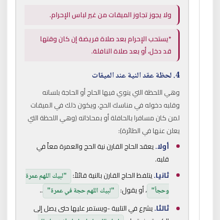
ولا يجوز تجاوز الميقات من غير لباس الإحرام.
*يستحب الإحرام بعد صلاة فريضة إن كان وقتها
قد دخل، أو بعد صلاة النافلة.
4. لحظة عقد النية عند الميقات
وهي اللحظة التي ينوي فيها الحاج أو الحاجة بلسانه
وقلبه دخوله في مناسك الحج، ويكون ذلك في الميقات
لمن كان مسافرا بالحافلة أو بمحاذاته (وهي اللحظة التي
يعلن عنها في الطائرة):
أولا.
يعقد الحاج القارن نية الحج والعمرة معاً في
قلبه.
ثانيا.
يتلفظ الحاج القارن بالنية قائلاً:
"لبيك اللهم عمرة
، أو يقول:
..
وحجاً"
"لبيك اللهم حجة في عمرة"
ثالثا.
يشرع في التلبية -ويستمر عليها حتى يصل إلى