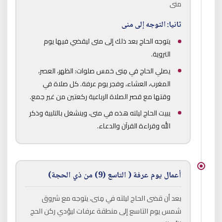
منى
ثانيا: التوجه إلى منى
يتوجه الحاج بعد ذلك إلى منى ليقضي فيها يوم
التروية.
يصلي الحاج في مِنى خمس صلوات: الظهر، العصر،
المغرب، العشاء، وفجر يوم عرفة. كل صلاة في
وقتها مع قصر الصلاة الرباعية ركعتين من غير جمع.
يبيت الحاج ليلته هذه في منى، وينشغل بالتلبية وذكر
الله وقراءة القرآن والدعاء.
أعمال يوم عرفة ( التاسع (9) من ذي الحجة)
بعد أن قضى الحاج ليلته في مِنى، يتوجه مع شروق
شمس يوم التاسع إلى منطقة عرفات ليؤدي ركن الحج