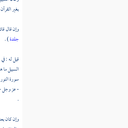
بغير القرآن 
وإن قال قائ
جلدة
) .
قيل له : في
السبيل ما ه
سورة النور 
- عز وجل - ا
.
وإن كان بعد