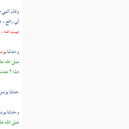
وقال النبي ص
أبي رافع ،
ع
نهيت عنه ، ف
وحدثنا
يونس
صلى الله عل
هذا ؟ عندنا 
حدثنا
يونس
وحدثنا
يون
صلى الله عل