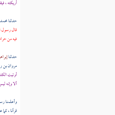
أريكته ، فيق
حدثنا
محمد 
قال رسول الل
فيه من حرام 
حدثنا
إبراهي
مروان بن رو
أوتيت الكتا
ألا وإنه ليس
وأعلمنا رسول
قرآنا ، كما 