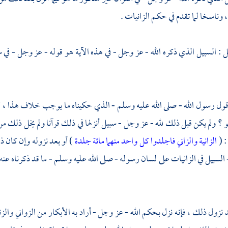
، وناسخا لما تقدم في حكم الزانيات .
ل : السبيل الذي ذكره الله - عز وجل - في هذه الآية هو قوله - عز وجل - في س
 قول رسول الله - صلى الله عليه وسلم - الذي حكيناه ما يوجب خلاف هذا ، ل
و ؟ ولم يكن قبل ذلك لله - عز وجل - سبيل أنزلها في ذلك قرآنا ولم يخل ذلك م
: (
الزانية والزاني فاجلدوا كل واحد منهما مائة جلدة
) أو بعد نزوله وإن كان 
لسبيل في الزانيات على لسان رسوله - صلى الله عليه وسلم - ما قد ذكرناه عنه ، 
 نزول ذلك ، فإنه نزل بحكم الله - عز وجل - أراد به الأبكار من الزواني والز