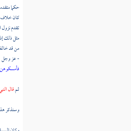
حكما متقدما 
كان خلاف ما
تقدم نزول ا
مثل ذلك إذا
من قد خالفنا
- عز وجل - 
فأمسكوهن في
ثم
قال النب
وسنذكر هذا 
وكان السبيل