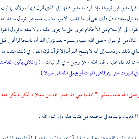
فيما مضى قبل نزولها ، إذا لرد ما مضى قبلها إلى الذي أنزل فيها ، ولأن لما ثب
 نزل بعده ، دل ذلك على أن ما كانت الأمور مضت عليه قبل نزول ما قد خالف
لقرآن في الإسلام من الأحكام يجري على ما جرى عليه ، ولا ينقضه نزول القرآ
 كان من الرسول - صلى الله عليه وسلم - بعد نزول القرآن ناسخا لما أنزل ق
 في ذلك ، وذهب إلى أنه لا ينسخ القرآن إلا قرآن فإن القول في ذلك عندنا ما قد ذ
مما قد دل عليه ، قال الله - عز وجل - في الزانيات : (
واللاتي يأتين الفاح
 البيوت حتى يتوفاهن الموت أو يجعل الله لهن سبيلا
) .
ي صلى الله عليه وسلم : " خذوا عني قد جعل الله لهن سبيلا ، البكر بالبكر جلد 
الحديث بإسناده في موضعه من كتابنا هذا ، إن شاء الله .
 الذي ذكره الله - عز وجل - في القرآن غير مذكور ما هو فيما أنزل بعد ذلك من