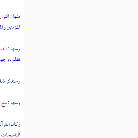
منها :
التوا
المؤمنين وا
ومنها :
الصل
تقلب وجهك 
وسنذكر ذلك 
ومنها :
بيع 
وكان القرآن
الناسخات عل