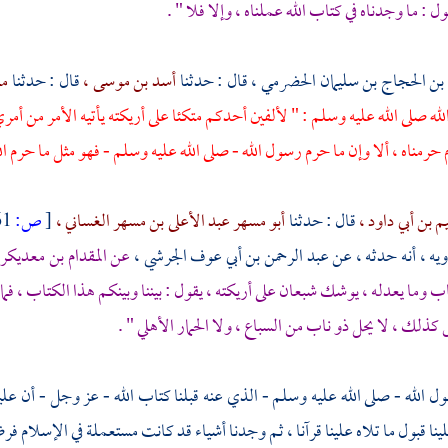
ول : ما وجدناه في كتاب الله عملناه ، وإلا فلا " .
بن الحجاج بن سليمان الحضرمي ،
قال : حدثنا
أسد بن موسى ،
قال : حدثنا
مع
ه صلى الله عليه وسلم : " لألفين أحدكم متكئا على أريكته يأتيه الأمر من أمري 
حرمناه ، ألا وإن ما حرم رسول الله - صلى الله عليه وسلم - فهو مثل ما حرم الل
م بن أبي داود ،
قال : حدثنا
أبو مسهر عبد الأعلى بن مسهر الغساني ،
[
ص:
61 ]
يه ،
أنه حدثه ، عن
عبد الرحمن بن أبي عوف الجرشي ،
عن
المقدام بن معديك
ب وما يعدله ، يوشك شبعان على أريكته ، يقول : بيننا وبينكم هذا الكتاب ، فما 
 كذلك ، لا يحل ذو ناب من السباع ، ولا الحمار الأهلي " .
 الله - صلى الله عليه وسلم - الذي عنه قبلنا كتاب الله - عز وجل - أن علينا قب
علينا قبول ما تلاه علينا قرآنا ، ثم وجدنا أشياء قد كانت مستعملة في الإسلام فر