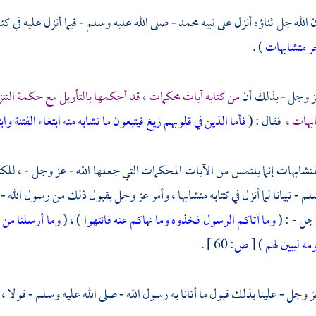
ن الله جل ثناؤه أنزل على نبيه
محمد
- صلى الله عليه وسلم - فيما أنزل عليه في كتا
ر متشابهات
) .
عز وجل - بذلك أن
من كتابه آيات محكمات ، قد أحكمها بالتأويل مع حكمة التنز
ابهات ،
فقال : (
فأما الذين في قلوبهم زيغ فيتبعون ما تشابه منه ابتغاء الفتنة واب
تشابهات إنما يلتمس من الآيات المحكمات التي جعلها الله - عز وجل - ، للكت
لم - تبيانا لما أنزل في كتابه متشابها ، وأمر عز وجل بقبول ذلك من رسول الله - ص
جل - : (
وما آتاكم الرسول فخذوه وما نهاكم عنه فانتهوا
) ، (
وما أرسلنا من 
مه ليبين لهم
)
[
ص:
60 ]
.
جل - علينا بذلك قبول ما أتانا به رسول الله - صلى الله عليه وسلم - قولا ، كم