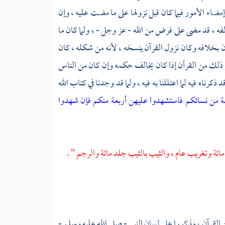
ت إمضاء الأمور فيما كان قبل نزولها على ما مضت عليه ، وإن
ه ، قد مضى على فرض من الله - عز وجل - ، ولما كان ما
ن بخلافه وكان نزول القرآن ينسخه ، لأنه من شكله ، كان
بل ذلك من القرآن إذا كان يخالف حكمه وإن كان من الناس
كرناه فيه لما اعتللنا به فيه ، ولما قد وجدنا في كتاب الله
شة من نسائكم فاستشهدوا عليهن أربعة منكم فإن شهدوا
مائة وتغريب عام ، والثيب بالثيب جلد مائة والرجم " .
 القرآن ، مذكورا على لسان النبي - صلى الله عليه وسلم -