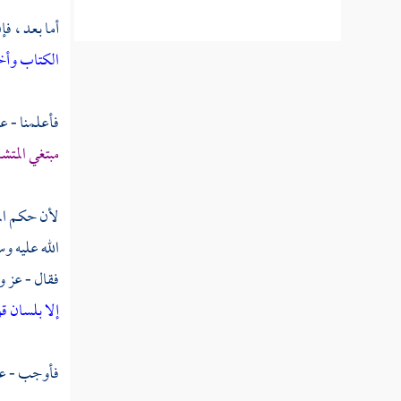
أما بعد ، فإ
الكتاب وأخ
فأعلمنا - 
مبتغي المتش
لأن حكم الم
الله عليه وس
فقال - عز و
إلا بلسان قو
فأوجب - عز و