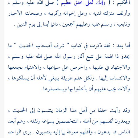
الحكيم : (
وإنك لعلى خلق عظيم
) صلى الله عليه وسلم ،
وأزلف منزلته لديه ، وعلى إخوانه وأقربيه ، وصحابته الأخيار
وتابعيه ، وسلم عليه وعليهم أجمعين ، دائما أبدا إلى يوم الدين .
أما بعد : فقد ذكرت في كتاب " شرف أصحاب الحديث " ما
يحدو ذا الهمة على تتبع آثار رسول الله صلى الله عليه وسلم ،
والاجتهاد في طلبها ، والحرص على سماعها ، والاهتمام بجمعها
والانتساب إليها . ولكل علم طريقة ينبغي لأهله أن يسلكوها ،
وآلات يجب عليهم أن يأخذوا بها ويستعملوها .
وقد رأيت خلقا من أهل هذا الزمان ينتسبون إلى الحديث ،
ويعدون أنفسهم من أهله ، المتخصصين بسماعه ونقله ، وهم أبعد
الناس مما يدعون ، وأقلهم معرفة بما إليه ينتسبون . يرى الواحد