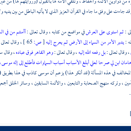
ن دواوين الأئمة والحفاظ ، وتلقي الأمة لها بالقبول (وروايتهم لها) من غي
وقد جاءت على وفق ما جاء في القرآن العزيز الذي لا يأتيه الباطل من بين يديه 
لى :
ثم استوى على العرش
في مواضع من كتابه ، وقال تعالى :
أأمنتم من في ال
ه :
يدبر الأمر من السماء إلى الأرض ثم يعرج إليه
[
ص:
65 ]
، وقال تعالى 
، وقال تعالى :
بل رفعه الله إليه
، وقال تعالى :
وهو القاهر فوق عباده
، وقال سب
هامان ابن لي صرحا لعلي أبلغ الأسباب
أسباب السماوات فأطلع إلى إله موسى وإ
المخالف في هذه المسألة (قد أنكر هذا) يزعم أن
موسى
كاذب في هذا بطريق (ال
ين ، وتركه منهج الصحابة والتابعين ، والأئمة السابقين ، وسائر الخلق أجمعين
.