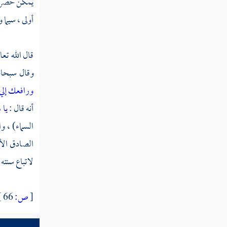
يمكن حصره م
أولى ، سيما 
قال الله تعا
وقال سبحان
ورافعك إلي
أنه قال :
يا 
السماء) ، و
الصادق الأم
لاتباع سنته 
[
ص:
66 ]