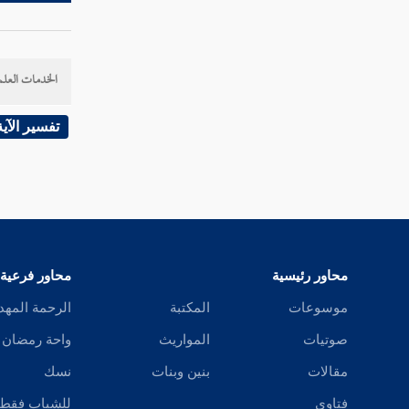
الخدمات العلم
تفسير الآية
محاور رئيسية
محاور فرعية
موسوعات
المكتبة
الرحمة المهد
صوتيات
المواريث
واحة رمضان
مقالات
بنين وبنات
نسك
فتاوى
للشباب فقط