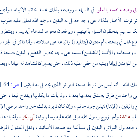
الى وصف نفسه بالعلو
في السماء ، ووصفه بذلك
محمد
خاتم الأنبياء ، وأجم
تواترت الأخبار بذلك على وجه حصل به اليقين ، وجمع الله تعالى عليه قلوب ا
كرب بهم يلحظون السماء بأعينهم ، ويرفعون نحوها للدعاء أيديهم ، وينتظرون
دع غال في بدعته ، أم مفتون (بتقليده) واتباعه على ضلالته ، وأنا ذاكر في الجز
 وصحابته والأئمة (المقتدين) بسنته على وجه يحصل القطع واليقين بصحة ذلك
 المؤمنين إيمانا وينتبه من خفي عليه ذلك ، حتى يصير كالمشاهد له عيانا ، و
مك الله - أنه ليس من شرط صحة التواتر الذي يحصل به اليقين
[
ص:
64 ]
نى واحد من طرق يصدق بعضها بعضا ، ولم يأت ما يكذبها ويقدح فيها ، حتى 
واليقين ، (فإننا) نتيقن جود حاتم ، وإن كان لم يرد بذلك خبر واحد مرضي ا
لم
عائشة
وأنها زوج رسول الله صلى الله عليه وسلم وابنة
أبي بكر
، وأشباه هذا
 فحصول التواتر واليقين في مسألتنا مع صحة الأسانيد ، ونقل العدول المرضيي