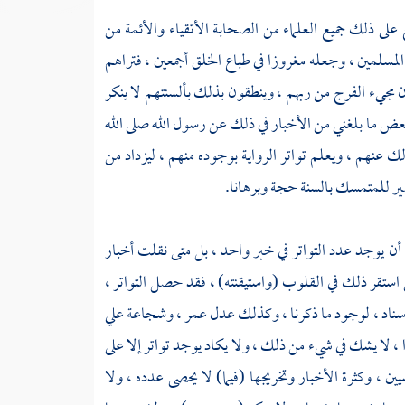
ع على ذلك جميع العلماء من الصحابة الأتقياء والأئمة من
لمسلمين ، وجعله مغروزا في طباع الخلق أجمعين ، فتراهم
 مجيء الفرج من ربهم ، وينطقون بذلك بألسنتهم لا ينكر
ء بعض ما بلغني من الأخبار في ذلك عن رسول الله صلى الله
 عنهم ، ويعلم تواتر الرواية بوجوده منهم ، ليزداد من
يصير للمتمسك بالسنة حجة وبرهانا.
أن يوجد عدد التواتر في خبر واحد ، بل متى نقلت أخبار
استقر ذلك في القلوب (واستيقنته) ، فقد حصل التواتر ،
لإسناد ، لوجود ما ذكرنا ، وكذلك عدل عمر ، وشجاعة علي
 ، لا يشك في شيء من ذلك ، ولا يكاد يوجد تواتر إلا على
ن ، وكثرة الأخبار وتخريجها (فيما) لا يحصى عدده ، ولا