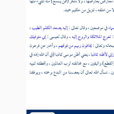
ر معارض يعارضها ، ولا منكر (ممن يسمع) منه لشيء منها
ولا من خلفه ، تنزيل من حكيم حميد.
سماء
في موضعين ، وقال تعالى :
إليه يصعد الكلم الطيب
،
:
تعرج الملائكة والروح إليه
، وقال
لعيسى
:
إني متوفيك
حانه وتعالى :
يخافون ربهم من فوقهم
، وأخبر عن
فرعون
ني لأظنه كاذبا
، يعني أظن
موسى
كاذبا (في أن الله إلهه في
قطع) واليقين ، مع مخالفته لرب العالمين ، وتخطئته لنبيه
 . نسأل الله تعالى أن يعصمنا من البدع برحمته ، ويوفقنا