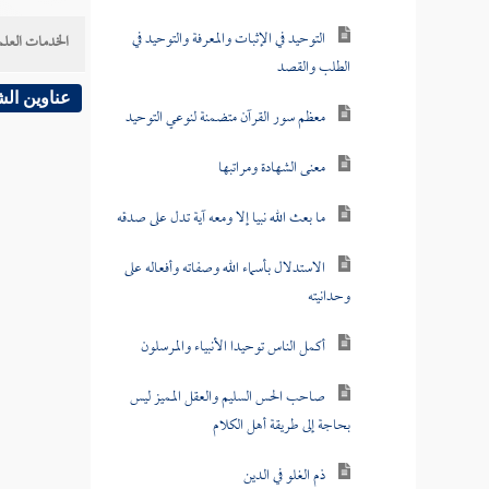
التوحيد في الإثبات والمعرفة والتوحيد في
الخدمات العلم
الطلب والقصد
عناوين ال
معظم سور القرآن متضمنة لنوعي التوحيد
معنى الشهادة ومراتبها
ما بعث الله نبيا إلا ومعه آية تدل على صدقه
الاستدلال بأسماء الله وصفاته وأفعاله على
وحدانيته
أكمل الناس توحيدا الأنبياء والمرسلون
صاحب الحس السليم والعقل المميز ليس
بحاجة إلى طريقة أهل الكلام
ذم الغلو في الدين