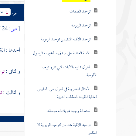
توحيد الصفات
جزء
1
توحيد الربوبية
[
ص:
24 ]
توحيد الإلهية المتضمن توحيد الربوبية
أحدها : الك
الأدلة العقلية على صدق ما أخبر به الرسول
القرآن مملوء بالآيات التي تقرر توحيد
والثاني :
توح
الألوهية
الأمثال المضروبة في القرآن هي المقاييس
والثالث :
تو
العقلية المفيدة للمطالب الدينية
استحالة وجود شريك له سبحانه
توحيد الإلهية متضمن لتوحيد الربوبية لا
العكس