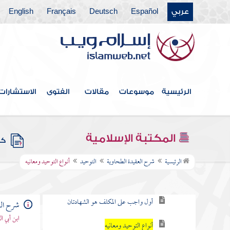
عربي
Español
Deutsch
Français
English
الرئيسية
موسوعات
مقالات
الفتوى
الاستشارات
فهرس الكتاب
مقدمة الشارح
المكتبة الإسلامية
كتب
التوحيد
الرئيسية
شرح العقيدة الطحاوية
التوحيد
أنواع التوحيد ومعانيه
التوحيد هو أول دعوة الرسل
أول واجب على المكلف هو الشهادتان
شرح الع
ابن أبي ا
أنواع التوحيد ومعانيه