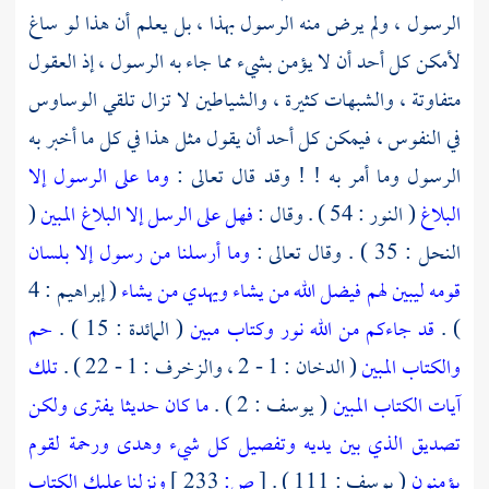
الرسول ، ولم يرض منه الرسول بهذا ، بل يعلم أن هذا لو ساغ
لأمكن كل أحد أن لا يؤمن بشيء مما جاء به الرسول ، إذ العقول
متفاوتة ، والشبهات كثيرة ، والشياطين لا تزال تلقي الوساوس
في النفوس ، فيمكن كل أحد أن يقول مثل هذا في كل ما أخبر به
الرسول وما أمر به ! ! وقد قال تعالى :
وما على الرسول إلا
البلاغ
( النور : 54 ) . وقال :
فهل على الرسل إلا البلاغ المبين
(
النحل : 35 ) . وقال تعالى :
وما أرسلنا من رسول إلا بلسان
قومه ليبين لهم فيضل الله من يشاء ويهدي من يشاء
( إبراهيم : 4
) .
قد جاءكم من الله نور وكتاب مبين
( المائدة : 15 ) .
حم
والكتاب المبين
( الدخان : 1 - 2 ، والزخرف : 1 - 22 ) .
تلك
آيات الكتاب المبين
( يوسف : 2 ) .
ما كان حديثا يفترى ولكن
تصديق الذي بين يديه وتفصيل كل شيء وهدى ورحمة لقوم
يؤمنون
( يوسف : 111 ) .
[
ص:
233 ]
ونزلنا عليك الكتاب