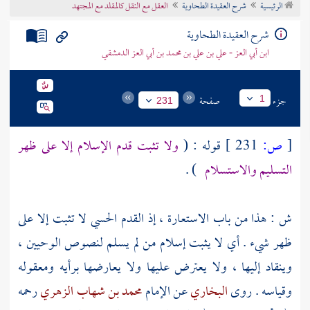
الرئيسية
شرح العقيدة الطحاوية
العقل مع النقل كالمقلد مع المجتهد
تراجم الأعلام
شرح العقيدة الطحاوية
ابن أبي العز - علي بن علي بن محمد بن أبي العز الدمشقي
جزء
صفحة
1
231
[
ص:
231 ]
قوله : (
ولا تثبت قدم الإسلام إلا على ظهر
التسليم والاستسلام
) .
ش : هذا من باب الاستعارة ، إذ القدم الحسي لا تثبت إلا على
ظهر شيء . أي لا يثبت إسلام من لم يسلم لنصوص الوحيين ،
وينقاد إليها ، ولا يعترض عليها ولا يعارضها برأيه ومعقوله
وقياسه . روى
البخاري
عن الإمام
محمد بن شهاب الزهري
رحمه