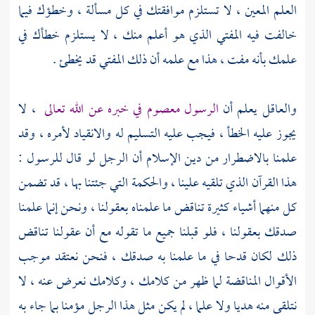
العلم المعين ، لا تستلزم موافقتك في كل مسألة ، وخطؤك فيما
خالفت فيه المفتي الذي هو أعلم منك ، لا يستلزم خطأك في
علمك بأنه مفت ، هذا مع علمه أن ذلك المفتي قد يخطئ .
والعاقل يعلم أن
الرسول معصوم في خبره عن الله تعالى
، لا
يجوز عليه الخطأ ، فيجب عليه التسليم له والانقياد لأمره ، وقد
علمنا بالاضطرار من دين الإسلام أن الرجل لو قال للرسول :
هذا القرآن الذي تلقيه علينا ، والحكمة التي جئتنا بها ، قد تضمن
كل منهما أشياء كثيرة تناقض ما علمناه بعقولنا ، ونحن إنما علمنا
صدقك بعقولنا ، فلو قبلنا جميع ما تقوله مع أن عقولنا تناقض
ذلك لكان قدحا في ما علمنا به صدقك ، فنحن نعتقد موجب
الأقوال المناقضة لما ظهر من كلامك ، وكلامك نعرض عنه ، لا
نتلقى منه هديا ولا علما ، لم يكن مثل هذا الرجل مؤمنا بما جاء به