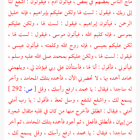
ماج الناس بعضهم في بعض ، فيأتون
آدم
، فيقولون : اشفع لنا
إلى ربك ، فيقول : لست لها ولكن عليكم
بإبراهيم
، فإنه خليل
الرحمن ، فيأتون
إبراهيم
، فيقول : لست لها ، ولكن عليكم
بموسى
، فإنه كليم الله ، فيأتون
موسى
، فيقول : لست لها ،
لكن عليكم
بعيسى
، فإنه روح الله وكلمته ، فيأتون
عيسى
،
فيقول : لست لها ، ولكن عليكم
بمحمد
صلى الله عليه وسلم ،
فيأتوني ، فأقول : أنا لها ، فأستأذن على ربي فيؤذن لي ، ويلهمني
محامد أحمده بها ، لا تحضرني الآن ، فأحمده بتلك المحامد ، وأخر
له ساجدا ، فيقال : يا
محمد
، ارفع رأسك ، وقل
[
ص:
292 ]
يسمع لك ، واشفع تشفع ، وسل تعط ، فأقول : يا رب أمتي
أمتي ، فيقال : انطلق فأخرج منها من كان في قلبه مثقال شعيرة
من إيمان ، فأنطلق فأفعل ، ثم أعود فأحمده بتلك المحامد ، ثم أخر
له ساجدا ، فيقال : يا
محمد
، ارفع رأسك ، وقل يسمع لك ،