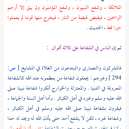
الملائكة ، وشفع النبيون ، وشفع المؤمنون ولم يبق إلا أرحم
الراحمين ، فيقبض قبضة من النار ، فيخرج منها قوما لم يعملوا
خيرا قط
، الحديث .
ثم إن
الناس في الشفاعة على ثلاثة أقوال
:
فالمشركون والنصارى والمبتدعون من الغلاة في المشايخ
[
ص:
294 ]
وغيرهم : يجعلون شفاعة من يعظمونه عند الله كالشفاعة
المعروفة في الدنيا .
والمعتزلة
والخوارج
أنكروا شفاعة نبينا صلى
الله عليه وسلم وغيره في أهل الكبائر . وأما أهل السنة والجماعة ،
فيقرون بشفاعة نبينا صلى الله عليه وسلم في أهل الكبائر ،
وشفاعة غيره ، لكن لا يشفع أحد حتى يأذن الله له ويحد له حدا
، كما في الحديث الصحيح ، حديث الشفاعة :
إنهم يأتون
آدم
، ثم