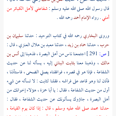
قال رسول الله صلى الله عليه وسلم :
شفاعتي لأهل الكبائر من
أمتي
. رواه
الإمام أحمد
رحمه الله .
وروى
البخاري
رحمه الله في كتاب التوحيد : حدثنا
سليمان بن
حرب
، حدثنا
حماد بن زيد
، حدثنا
معبد بن هلال العنزي
، قال :
[
ص:
291 ]
اجتمعنا ناس من أهل
البصرة
، فذهبنا إلى
أنس بن
مالك
، وذهبنا معنا
بثابت البناني
إليه ، يسأله لنا عن حديث
الشفاعة ، فإذا هو في قصره ، فوافقناه يصلي الضحى ، فاستأذنا ،
فأذن لنا وهو قاعد على فراشه ، فقلنا
لثابت
: لا تسأله عن شيء
أول من حديث الشفاعة ، فقال : يا
أبا حمزة
، هؤلاء إخوانك من
أهل
البصرة
، جاؤوك يسألونك عن حديث الشفاعة ، فقال :
حدثنا
محمد
صلى الله عليه وسلم ، قال : إذا كان يوم القيامة ،