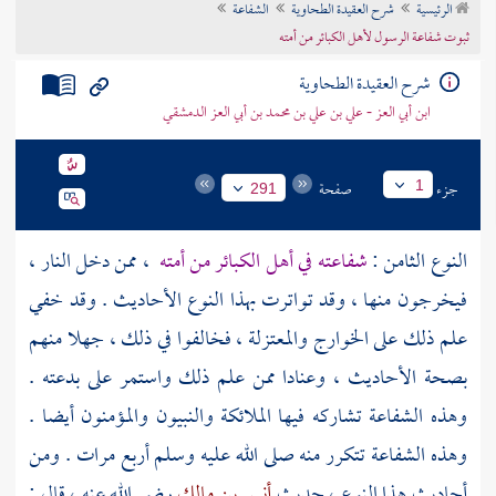
الرئيسية
شرح العقيدة الطحاوية
الشفاعة
تراجم الأعلام
ثبوت شفاعة الرسول لأهل الكبائر من أمته
شرح العقيدة الطحاوية
ابن أبي العز - علي بن علي بن محمد بن أبي العز الدمشقي
جزء
صفحة
1
291
النوع الثامن :
شفاعته في أهل الكبائر من أمته
، ممن دخل النار ،
فيخرجون منها ، وقد تواترت بهذا النوع الأحاديث . وقد خفي
علم ذلك على
الخوارج
والمعتزلة
، فخالفوا في ذلك ، جهلا منهم
بصحة الأحاديث ، وعنادا ممن علم ذلك واستمر على بدعته .
وهذه الشفاعة تشاركه فيها الملائكة والنبيون والمؤمنون أيضا .
وهذه الشفاعة تتكرر منه صلى الله عليه وسلم أربع مرات . ومن
أحاديث هذا النوع ، حديث
أنس بن مالك
رضي الله عنه ، قال :