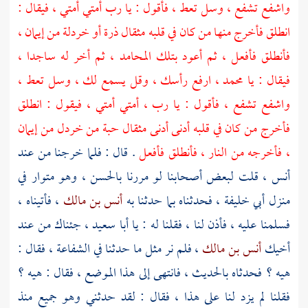
واشفع تشفع ، وسل تعط ، فأقول : يا رب أمتي أمتي ، فيقال :
انطلق فأخرج منها من كان في قلبه مثقال ذرة أو خردلة من إيمان ،
فأنطلق فأفعل ، ثم أعود بتلك المحامد ، ثم أخر له ساجدا ،
فيقال : يا
محمد
، ارفع رأسك ، وقل يسمع لك ، وسل تعط ،
واشفع تشفع ، فأقول : يا رب ، أمتي أمتي ، فيقول : انطلق
فأخرج من كان في قلبه أدنى أدنى مثقال حبة من خردل من إيمان
، فأخرجه من النار ، فأنطلق فأفعل
. قال : فلما خرجنا من عند
أنس
، قلت لبعض أصحابنا لو مررنا
بالحسن
، وهو متوار في
منزل
أبي خليفة
، فحدثناه بما حدثنا به
أنس بن مالك
، فأتيناه ،
فسلمنا عليه ، فأذن لنا ، فقلنا له : يا
أبا سعيد
، جئناك من عند
أخيك
أنس بن مالك
، فلم نر مثل ما حدثنا في الشفاعة ، فقال :
هيه ؟ فحدثاه بالحديث ، فانتهى إلى هذا الموضع ، فقال : هيه ؟
فقلنا لم يزد لنا على هذا ، فقال : لقد حدثني وهو جميع منذ