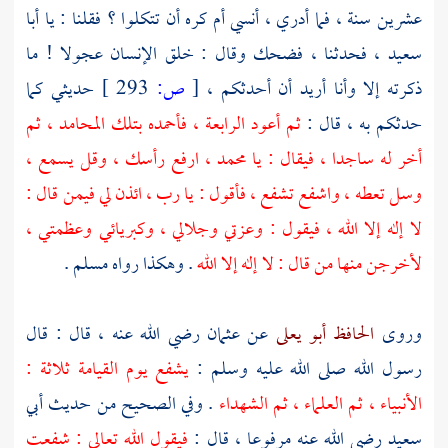
عشرين سنة ، فما أدري ، أنسي أم كره أن تتكلوا ؟ فقلنا : يا
أبا
سعيد
، فحدثنا ، فضحك وقال : خلق الإنسان عجولا ! ما
ذكرته إلا وأنا أريد أن أحدثكم ،
[
ص:
293 ]
حديثي كما
حدثكم به ، قال :
ثم أعود الرابعة ، فأحمده بتلك المحامد ، ثم
أخر له ساجدا ، فيقال : يا
محمد
، ارفع رأسك ، وقل يسمع ،
وسل تعطه ، واشفع تشفع ، فأقول : يا رب ، ائذن لي فيمن قال :
لا إله إلا الله ، فيقول : وعزتي وجلالي ، وكبريائي وعظمتي ،
لأخرجن منها من قال : لا إله إلا الله
. وهكذا رواه
مسلم
.
وروى
الحافظ أبو يعلى
عن
عثمان
رضي الله عنه ، قال : قال
رسول الله صلى الله عليه وسلم :
يشفع يوم القيامة ثلاثة :
الأنبياء ، ثم العلماء ، ثم الشهداء
. وفي الصحيح من حديث
أبي
سعيد
رضي الله عنه مرفوعا ، قال :
فيقول الله تعالى : شفعت