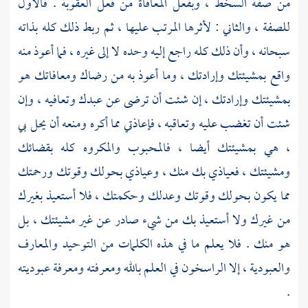
من صفة السخط ، وبفعل المعافاة من فعل العقوبة . فالأول
للصفة ، والثاني : لأثرها المرتب عليها ، ثم ربط ذلك كله بذاته
سبحانه ، وأن ذلك كله راجع إليه وحده لا إلى غيره ، فما أعوذ منه
واقع بمشيئتك وإرادتك ، وما أعوذ به من رضاك ومعافاتك هو
بمشيئتك وإرادتك ، إن شئت أن ترضى عن عبدك وتعافيه ، وإن
شئت أن تغضب عليه وتعاقبه ، فإعاذتي مما أكره ومنعه أن يحل بي
، هي بمشيئتك أيضا ، فالمحبوب والمكروه كله بقضائك
ومشيئتك ، فعياذي بك منك ، وعياذي بحولك وقوتك ورحمتك
مما يكون بحولك وقوتك وعدلك وحكمتك ، فلا أستعيذ بغيرك
من غيرك ولا أستعيذ بك من شيء صادر عن غير مشيئتك ، بل
هو منك . فلا يعلم ما في هذه الكلمات من التوحيد والمعارف
والعبودية ، إلا الراسخون في العلم بالله ومعرفته ومعرفة عبوديته
.