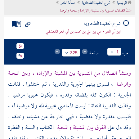
الرئيسية
شرح العقيدة الطحاوية
مسألة القدر
تراجم الأعلام
منشأ الضلال التسوية بين المشيئة والإرادة والمحبة والرضا
شرح العقيدة الطحاوية
ابن أبي العز - علي بن علي بن محمد بن أبي العز الدمشقي
جزء
صفحة
1
325
ومنشأ الضلال من التسوية بين المشيئة والإرادة ، وبين المحبة
والرضا
، فسوى بينهما
الجبرية
والقدرية
، ثم اختلفوا ، فقالت
الجبرية
: الكون كله بقضائه وقدره ، فيكون محبوبا مرضيا .
وقالت
القدرية
النفاة : ليست المعاصي محبوبة لله ولا مرضية له ،
فليست مقدرة ولا مقضية ، فهي خارجة عن مشيئته وخلقه .
وقد دل على
الفرق بين المشيئة والمحبة
الكتاب والسنة والفطرة
الصحيحة . أما نصوص المشيئة والإرادة من الكتاب ، فقد تقدم