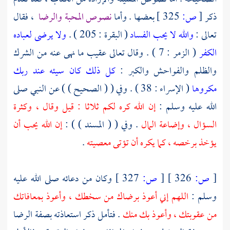
ذكر
[
ص:
325 ]
بعضها . وأما
نصوص المحبة والرضا
، فقال
تعالى :
والله لا يحب الفساد
( البقرة : 205 ) .
ولا يرضى لعباده
الكفر
( الزمر : 7 ) . وقال تعالى عقيب ما نهى عنه من الشرك
والظلم والفواحش والكبر :
كل ذلك كان سيئه عند ربك
مكروها
( الإسراء : 38 ) . وفي ( ( الصحيح ) ) عن النبي صلى
الله عليه وسلم :
إن الله كره لكم ثلاثا : قيل وقال ، وكثرة
السؤال ، وإضاعة المال
. وفي ( ( المسند ) ) :
إن الله يحب أن
يؤخذ برخصه ، كما يكره أن تؤتى معصيته
.
[
ص:
326 ]
[
ص:
327 ]
وكان من دعائه صلى الله عليه
وسلم :
اللهم إني أعوذ برضاك من سخطك ، وأعوذ بمعافاتك
من عقوبتك ، وأعوذ بك منك
. فتأمل ذكر استعاذته بصفة الرضا