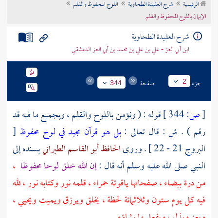
الرئيسية
شرح العقيدة الطحاوية
اللوح المحفوظ والقلم
تراجم الأعلام
الإيمان باللوح المحفوظ والقلم
شرح العقيدة الطحاوية
ابن أبي العز - علي بن علي بن محمد بن أبي العز الدمشقي
جزء
صفحة
2
344
[
ص:
344 ]
قوله : ( ونؤمن باللوح والقلم ، وبجميع ما فيه قد
رقم ) . ش : قال تعالى :
بل هو قرآن مجيد
في لوح محفوظ
[
البروج 21 - 22 ] . وروى
الحافظ أبو القاسم الطبراني
بسنده إلى
النبي صلى الله عليه وسلم أنه قال :
إن الله خلق لوحا محفوظا
،
من درة بيضاء ، صفحاتها ياقوتة حمراء ، قلمه نور وكتابه نور ، لله
فيه كل يوم ستون وثلاثمائة لحظة ، يخلق ويرزق ويميت ويحيي ،
ويعز ويذل ، ويفعل ما يشاؤه
.