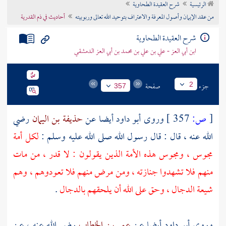
الرئيسية
شرح العقيدة الطحاوية
تراجم الأعلام
من عقد الإيمان وأصول المعرفة والاعتراف بتوحيد الله تعالى وربوبيته
أحاديث في ذم القدرية
شرح العقيدة الطحاوية
ابن أبي العز - علي بن علي بن محمد بن أبي العز الدمشقي
جزء
صفحة
2
357
[
ص:
357 ]
وروى
أبو داود
أيضا عن
حذيفة بن اليمان
رضي
الله عنه ، قال : قال رسول الله صلى الله عليه وسلم :
لكل أمة
مجوس ، ومجوس هذه الأمة الذين يقولون : لا قدر ، من مات
منهم فلا تشهدوا جنازته ، ومن مرض منهم فلا تعودوهم ، وهم
شيعة الدجال ، وحق على الله أن يلحقهم بالدجال
.
وروى
أبو داود
أيضا عن
عمر بن الخطاب
رضي الله عنه ، عن