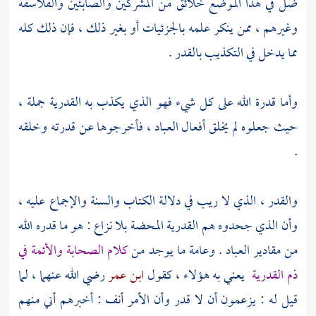
ضل في هذا الموضع خلائق من المشركين والصابئين والفلاسفة
وغيرهم ، ممن ينكر علمه بالجزئيات أو بغير ذلك ، فإن ذلك كله
مما يدخل في التكذيب بالقدر .
وأما قدرة الله على كل شيء فهو الذي يكذب به
القدرية
جملة ،
حيث جعلوه لم يخلق أفعال العباد ، فأخرجوها عن قدرته وخلقه
.
والقدر ، الذي لا ريب في دلالة الكتاب والسنة والإجماع عليه ،
وأن الذي جحدوه هم
القدرية
المحضة بلا نزاع : هو ما قدره الله
من مقادير العباد . وعامة ما يوجد من
كلام
الصحابة
والأئمة في
ذم
القدرية
يعني به هؤلاء ، كقول
ابن عمر
رضي الله عنهما ، لما
قيل له : يزعمون أن لا قدر وأن الأمر أنف : أخبرهم أني منهم