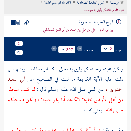
الرئيسية
شرح العقيدة الطحاوية
اتخذ الله إبراهيم خليلا
تراجم الأعلام
محبة الله وخلته كما يليق به سبحانه
شرح العقيدة الطحاوية
ابن أبي العز - علي بن علي بن محمد بن أبي العز الدمشقي
جزء
صفحة
2
397
ولكن محبته وخلته كما يليق به تعالى ، كسائر صفاته . ويشهد لما
دلت عليه الآية الكريمة ما ثبت في الصحيح عن
أبي سعيد
الخدري ،
عن النبي صلى الله عليه وسلم قال :
لو كنت متخذا
من أهل الأرض خليلا لاتخذت
أبا بكر
خليلا ، ولكن صاحبكم
خليل الله
، يعني نفسه .
وفي رواية :
إني أبرأ إلى كل خليل من خلته ، ولو كنت متخذا من