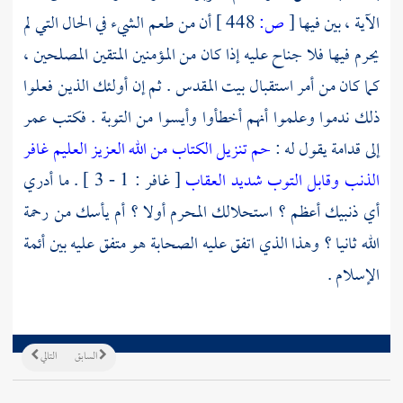
الآية ، بين فيها
[
ص:
448 ]
أن من طعم الشيء في الحال التي لم
يحرم فيها فلا جناح عليه إذا كان من المؤمنين المتقين المصلحين ،
كما كان من أمر استقبال
بيت المقدس
. ثم إن أولئك الذين فعلوا
ذلك ندموا وعلموا أنهم أخطأوا وأيسوا من التوبة . فكتب
عمر
إلى
قدامة
يقول له :
حم
تنزيل الكتاب من الله العزيز العليم
غافر
الذنب وقابل التوب شديد العقاب
[ غافر : 1 - 3 ] . ما أدري
أي ذنبيك أعظم ؟ استحلالك المحرم أولا ؟ أم يأسك من رحمة
الله ثانيا ؟ وهذا الذي اتفق عليه الصحابة هو متفق عليه بين أئمة
الإسلام .
السابق
التالي