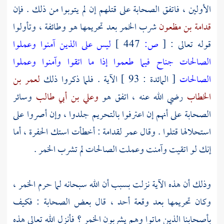
الأولين ، فاتفق الصحابة على قتلهم إن لم يتوبوا من ذلك . فإن
قدامة بن مظعون
شرب الخمر بعد تحريمها هو وطائفة ، وتأولوا
قوله تعالى :
[
ص:
447 ]
ليس على الذين آمنوا وعملوا
الصالحات جناح فيما طعموا إذا ما اتقوا وآمنوا وعملوا
الصالحات
[ المائدة : 93 ] الآية . فلما ذكروا ذلك
لعمر بن
الخطاب
رضي الله عنه ، اتفق هو
وعلي بن أبي طالب
وسائر
الصحابة على أنهم إن اعترفوا بالتحريم جلدوا ، وإن أصروا على
استحلالها قتلوا . وقال
عمر
لقدامة
: أخطأت استك الحفرة ، أما
إنك لو اتقيت وآمنت وعملت الصالحات لم تشرب الخمر .
وذلك أن هذه الآية نزلت بسبب أن الله سبحانه لما حرم الخمر ،
وكان تحريمها بعد وقعة
أحد ،
قال بعض الصحابة : فكيف
بأصحابنا الذين ماتوا وهم يشربون الخمر ؟ فأنزل الله تعالى هذه