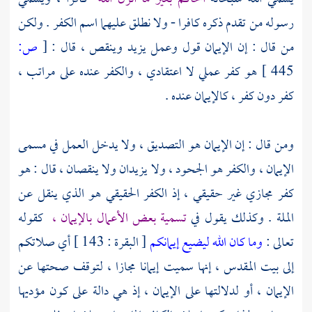
رسوله من تقدم ذكره كافرا - ولا نطلق عليهما اسم الكفر . ولكن
من قال : إن الإيمان قول وعمل يزيد وينقص ، قال :
[
ص:
445 ]
هو كفر عملي لا اعتقادي ، والكفر عنده على مراتب ،
كفر دون كفر ، كالإيمان عنده .
ومن قال : إن الإيمان هو التصديق ، ولا يدخل العمل في مسمى
الإيمان ، والكفر هو الجحود ، ولا يزيدان ولا ينقصان ، قال : هو
كفر مجازي غير حقيقي ، إذ الكفر الحقيقي هو الذي ينقل عن
الملة . وكذلك يقول في
تسمية بعض الأعمال بالإيمان ،
كقوله
تعالى :
وما كان الله ليضيع إيمانكم
[ البقرة : 143 ] أي صلاتكم
إلى
بيت المقدس ،
إنها سميت إيمانا مجازا ، لتوقف صحتها عن
الإيمان ، أو لدلالتها على الإيمان ، إذ هي دالة على كون مؤديها