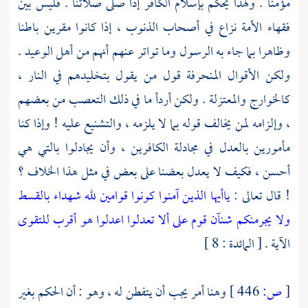
مؤمنا . ولهذا يحكم بإسلام الكافر إذا صلى صلاتنا . فليس بين
فقهاء الأمة نزاع في أصحاب الذنوب ، إذا كانوا مقرين باطنا
وظاهرا بما جاء به الرسول وما تواتر عنهم أنهم من أهل الوعيد .
ولكن الأقوال المنحرفة قول من يقول بتخليدهم في النار ،
كالخوارج
والمعتزلة
. ولكن أردأ ما في ذلك التعصب من بعضهم
، وإلزامه لمن يخالف قوله بما لا يلزمه ، والتشنيع عليه ! وإذا كنا
مأمورين بالعدل في مجادلة الكافرين ، وأن يجادلوا بالتي هي
أحسن ، فكيف لا يعدل بعضنا على بعض في مثل هذا الخلاف ؟
! قال تعالى :
ياأيها الذين آمنوا كونوا قوامين لله شهداء بالقسط
ولا يجرمنكم شنآن قوم على ألا تعدلوا اعدلوا هو أقرب للتقوى
الآية . [ المائدة : 8 ]
[
ص:
446 ]
وهنا أمر يجب أن يتفطن له ، وهو : أن الحكم بغير