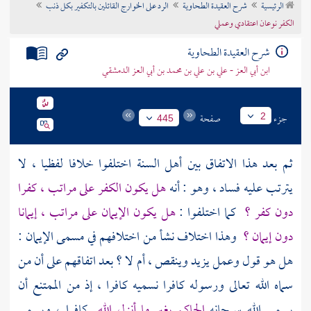
الرئيسية
شرح العقيدة الطحاوية
الرد على الخوارج القائلين بالتكفير بكل ذنب
تراجم الأعلام
الكفر نوعان اعتقادي وعملي
شرح العقيدة الطحاوية
ابن أبي العز - علي بن علي بن محمد بن أبي العز الدمشقي
جزء
صفحة
2
445
ثم بعد هذا الاتفاق بين
أهل السنة
اختلفوا خلافا لفظيا ، لا
يترتب عليه فساد ، وهو : أنه
هل يكون الكفر على مراتب ، كفرا
دون كفر ؟
كما اختلفوا :
هل يكون الإيمان على مراتب ، إيمانا
دون إيمان ؟
وهذا اختلاف نشأ من اختلافهم في مسمى الإيمان :
هل هو قول وعمل يزيد وينقص ، أم لا ؟ بعد اتفاقهم على أن من
سماه الله تعالى ورسوله كافرا نسميه كافرا ، إذ من الممتنع أن
يسمي الله سبحانه
الحاكم بغير ما أنزل الله
كافرا ، ويسمي