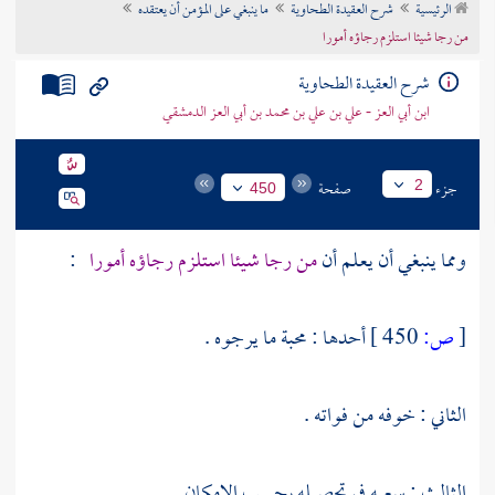
الرئيسية
شرح العقيدة الطحاوية
ما ينبغي على المؤمن أن يعتقده
تراجم الأعلام
من رجا شيئا استلزم رجاؤه أمورا
شرح العقيدة الطحاوية
ابن أبي العز - علي بن علي بن محمد بن أبي العز الدمشقي
جزء
صفحة
2
450
ومما ينبغي أن يعلم أن
من رجا شيئا استلزم رجاؤه أمورا
:
[
ص:
450 ]
أحدها : محبة ما يرجوه .
الثاني : خوفه من فواته .
الثالث : سعيه في تحصيله بحسب الإمكان .