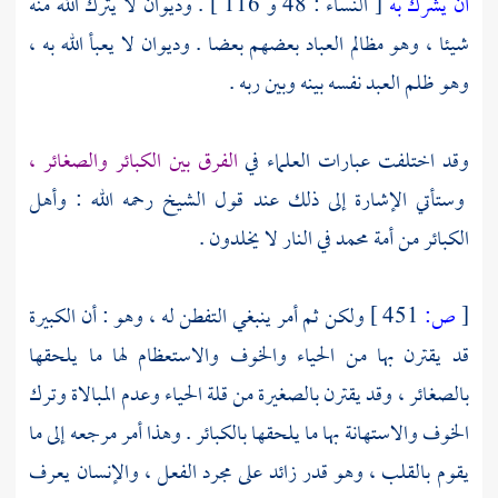
أن يشرك به
[ النساء : 48 و 116 ] . وديوان لا يترك الله منه
شيئا ، وهو مظالم العباد بعضهم بعضا . وديوان لا يعبأ الله به ،
وهو ظلم العبد نفسه بينه وبين ربه .
وقد اختلفت عبارات العلماء في
الفرق بين الكبائر والصغائر ،
وستأتي الإشارة إلى ذلك عند قول الشيخ رحمه الله : وأهل
الكبائر من أمة
محمد
في النار لا يخلدون .
[
ص:
451 ]
ولكن ثم أمر ينبغي التفطن له ، وهو : أن الكبيرة
قد يقترن بها من الحياء والخوف والاستعظام لها ما يلحقها
بالصغائر ، وقد يقترن بالصغيرة من قلة الحياء وعدم المبالاة وترك
الخوف والاستهانة بها ما يلحقها بالكبائر . وهذا أمر مرجعه إلى ما
يقوم بالقلب ، وهو قدر زائد على مجرد الفعل ، والإنسان يعرف