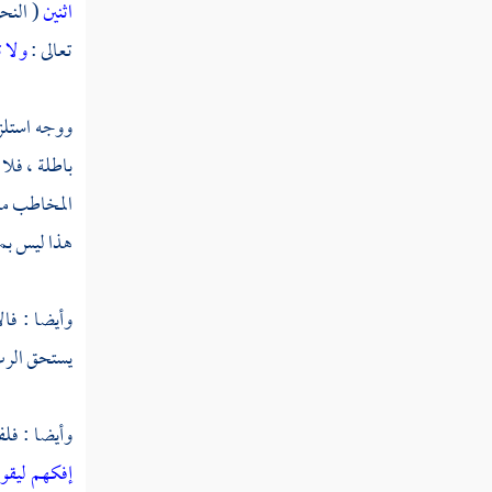
اثنين
( النحل : 51 ) . و
صفتا الخلق والرزق
تعالى :
ولا ت
الإماتة والبعث
ووجه استلزا
اتصاف الله تعالى بصفات الكمال
باطلة ، فلا 
المخاطب من 
صفتا الخالق والبارئ
هذا ليس بمف
متعلقات القدرة والرد على المعتزلة
وأيضا : فال
خلقه سبحانه للخلق وهو عالم بهم
يستحق الرب 
أقدار وآجال الخلائق
وأيضا : فلف
شمول علمه سبحانه وتعالى
إفكهم ليقو