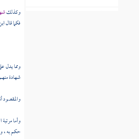
وكذلك
شها
الله ليس كمثله شيء "
فكما قال
ابن
كمال قدرته سبحانه وتعالى
كلمة التوحيد
صفتا القدم والبقاء
ومما يدل عل
كل ما يحدث في الكون فهو بإرادته سبحانه
شهادة منهم ع
معرفة البشر بأسمائه وصفاته
وعجزهم عن الإحاطة بكنهه وحقيقته
والمقصود أنه
تنزيه الله عن مشابهة مخلوقاته
وأما مرتبة 
صفتا الحياة والقيومية
حكم به ، وقض