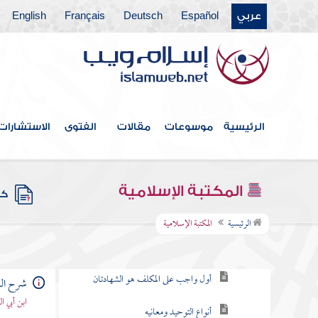
عربي
Español
Deutsch
Français
English
الرئيسية
موسوعات
مقالات
الفتوى
الاستشارات
فهرس الكتاب
مقدمة الشارح
المكتبة الإسلامية
كتب
التوحيد
الرئيسية
المكتبة الإسلامية
التوحيد هو أول دعوة الرسل
أول واجب على المكلف هو الشهادتان
شرح الع
ابن أبي ا
أنواع التوحيد ومعانيه