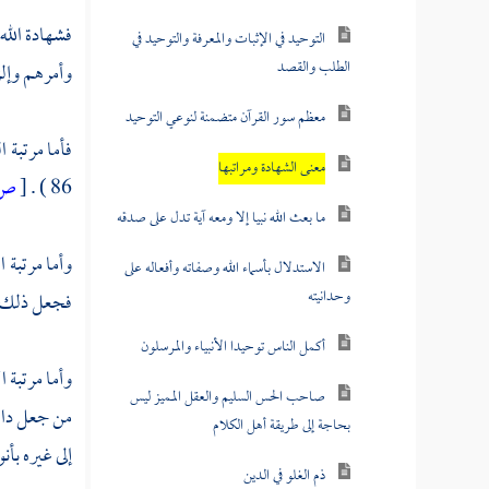
فشهادة الله
التوحيد في الإثبات والمعرفة والتوحيد في
الطلب والقصد
وأمرهم وإلز
معظم سور القرآن متضمنة لنوعي التوحيد
فأما مرتبة 
معنى الشهادة ومراتبها
86 ) .
[
ص:
ما بعث الله نبيا إلا ومعه آية تدل على صدقه
وأما مرتبة ا
الاستدلال بأسماء الله وصفاته وأفعاله على
وحدانيته
فجعل ذلك من
أكمل الناس توحيدا الأنبياء والمرسلون
وأما مرتبة ا
صاحب الحس السليم والعقل المميز ليس
من جعل داره
بحاجة إلى طريقة أهل الكلام
إلى غيره بأن
ذم الغلو في الدين