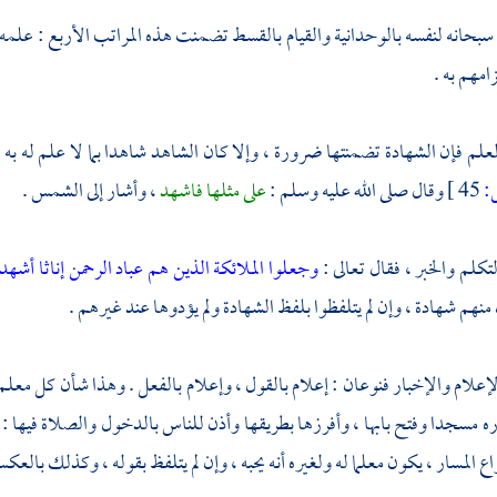
 سبحانه لنفسه بالوحدانية والقيام بالقسط تضمنت هذه المراتب الأربع : علمه س
امهم به .
العلم فإن الشهادة تضمنتها ضرورة ، وإلا كان الشاهد شاهدا بما لا علم له به .
45 ]
وقال صلى الله عليه وسلم :
على مثلها فاشهد
، وأشار إلى الشمس .
لتكلم والخبر ، فقال تعالى :
وجعلوا الملائكة الذين هم عباد الرحمن إناثا أ
هم شهادة ، وإن لم يتلفظوا بلفظ الشهادة ولم يؤدوها عند غيرهم .
لإعلام والإخبار فنوعان : إعلام بالقول ، وإعلام بالفعل . وهذا شأن كل معلم لغ
 مسجدا وفتح بابها ، وأفرزها بطريقها وأذن للناس بالدخول والصلاة فيها : م
واع المسار ، يكون معلما له ولغيره أنه يحبه ، وإن لم يتلفظ بقوله ، وكذلك بالعك