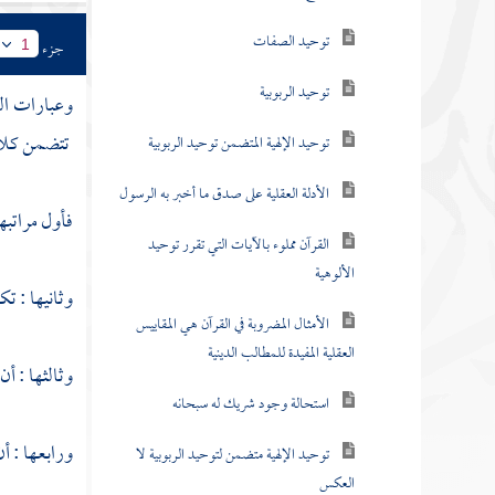
توحيد الصفات
جزء
1
توحيد الربوبية
وعبارات الس
تتضمن كلام 
توحيد الإلهية المتضمن توحيد الربوبية
الأدلة العقلية على صدق ما أخبر به الرسول
فأول مراتبه
القرآن مملوء بالآيات التي تقرر توحيد
الألوهية
وثانيها : تك
الأمثال المضروبة في القرآن هي المقاييس
العقلية المفيدة للمطالب الدينية
وثالثها : أن 
استحالة وجود شريك له سبحانه
ورابعها : أن
توحيد الإلهية متضمن لتوحيد الربوبية لا
العكس