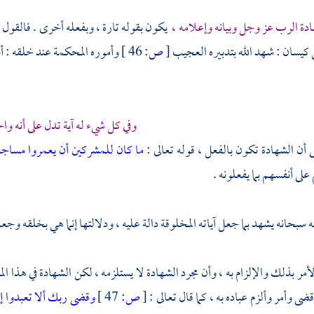
دة الرب عز وجل وبيانه وإعلامه ،
يكون بقوله تارة ، وبفعله أخرى . فالقول ما
 كيسان
: شهد الله بتدبيره العجيب
[
ص:
46 ]
وأموره المحكمة عند خلقه : أنه 
وفي كل شيء له آية تدل على أنه وا
ى أن الشهادة تكون بالفعل ، قوله تعالى :
ما كان للمشركين أن يعمروا مساجد
لى أنفسهم بما يفعلونه .
 سبحانه يشهد بما جعل آياته المخلوقة دالة عليه ، ودلالتها إنما هي بخلقه وجعل
الأمر بذلك والإلزام به ، وأن مجرد الشهادة لا يستلزمه ، لكن الشهادة في هذا
ى وأمر وألزم عباده به ، كما قال تعالى :
[
ص:
47 ]
وقضى ربك ألا تعبدوا إل