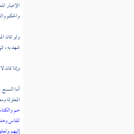
الإخبار الم
ما شاء الله كان وما لم يشأ لم يكن
والحكم والقض
مسألة الهدى والضلال
ولو كان المر
كمال المخلوق في تحقيق عبوديته لله تعالى
شهد به ، كما
ختم النبوة
وإذا كان لا 
الخلة لنبينا صلى الله عليه وسلم
كل من ادعى النبوة بعده صلى الله
أما السمع : 
عليه وسلم كاذب
المعتزلة
ومعط
حم
والكتاب
عموم بعثته صلى الله عليه وسلم
للناس وهد
القرآن كلام الله تعالى ليس بمخلوق
إليهم ولعل