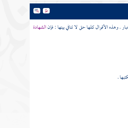
ر . وهذه الأقوال كلها حق لا تنافي بينها : فإن
الشهادة
تبها .