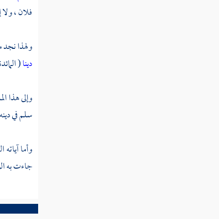
فلان ، ولا 
صفات الله ليست كصفات البشر
رؤية أهل الجنة ربهم بغير إحاطة
ولهذا نجد م
دينا
( المائدة : 3 ) . فلا يحتاج في تكميله إلى أمر خارج ع
العقل مع النقل كالمقلد مع المجتهد
التكلم في أمور الدين بغير علم
وإلى هذا ال
سلم في دينه
انتياب الحيرة لمن عدل عن الكتاب
والسنة إلى علم الكلام
وأما آياته ا
رؤية الله تعالى
جاءت به الر
النفي والتشبيه من أمراض القلوب