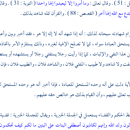
قال تعالى :
وما أمروا إلا ليعبدوا إلها واحدا
( التوبة : 31 ) . وقال تعالى :
دع مع الله إلها آخر
( القصص : 88 ) . والقرآن كله شاهد بذلك .
م شهادته سبحانه لذلك : أنه إذا شهد أنه لا إله إلا هو ، فقد أخبر وبين وأ
يستحق العبادة سواه ، كما لا تصلح الإلهية لغيره ، وذلك يستلزم الأمر باتخاذه
هذا النفي والإثبات ، كما إذا رأيت رجلا يستفتي رجلا أو يستشهده أو يست
ت ولا شاهد ولا طبيب ، المفتي فلان ، والشاهد فلان ، والطبيب فلان ، فإن هذ
آية دلت على أنه وحده المستحق للعبادة ، فإذا أخبر أنه هو وحده المستحق لل
تعالى عليهم ، وأن القيام بذلك هو خالص حقه عليهم .
ظ الحكم والقضاء يستعمل في الجملة الخبرية ، ويقال للجملة الخبرية : قضية
لون
ولد الله وإنهم لكاذبون
أصطفى البنات على البنين
ما لكم كيف تحكمون