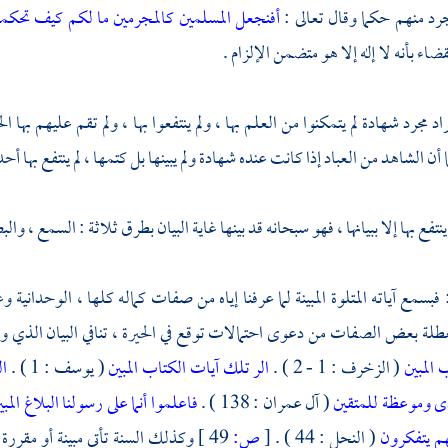
جرد منهم حكما وقال تعالى :
أفنجعل المسلمين كالمجرمين
ما لكم كيف تحكم
اء بأنه لا إله إلا هو متضمن الإلزام .
اد مجرد شهادة لم يتمكنوا من العلم بها ، ولم ينتفعوا بها ، ولم تقم عليهم بها
 أن الشاهد من العباد إذا كانت عنده شهادة ولم يبينها بل كتمها ، لم ينتفع بها أحد
ينتفع بها إلا ببيانها ، فهو سبحانه قد بينها غاية البيان بطرق ثلاثة : السمع ، وال
فبسمع آياته المتلوة المبينة لما عرفنا إياه من صفات كماله كلها ، الوحدانية وغ
لة بعض الصفات من دعوى احتمالات توقع في الحيرة ، تنافي البيان الذي وصف 
 المبين
( الزخرف : 1 - 2 ) .
الر تلك آيات الكتاب المبين
( يوسف : 1 ) .
ال
ى وموعظة للمتقين
( آل عمران : 138 ) .
فاعلموا أنما على رسولنا البلاغ المب
هم يتفكرون
( النحل : 44 ) .
[
ص:
49 ]
وكذلك السنة تأتي مبينة أو مقررة ل