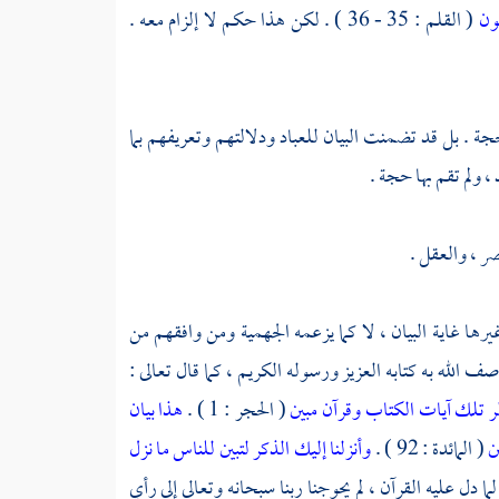
ون
( القلم : 35 - 36 ) . لكن هذا حكم لا إلزام معه .
 الحجة . بل قد تضمنت البيان للعباد ودلالتهم وتعريفهم بما
 ، ولم تقم بها حجة .
بصر ، والعقل .
يرها غاية البيان ، لا كما يزعمه
الجهمية
ومن وافقهم من
الله به كتابه العزيز ورسوله الكريم ، كما قال تعالى :
ر تلك آيات الكتاب وقرآن مبين
( الحجر : 1 ) .
هذا بيان
ين
( المائدة : 92 ) .
وأنزلنا إليك الذكر لتبين للناس ما نزل
ما دل عليه القرآن ، لم يحوجنا ربنا سبحانه وتعالى إلى رأي