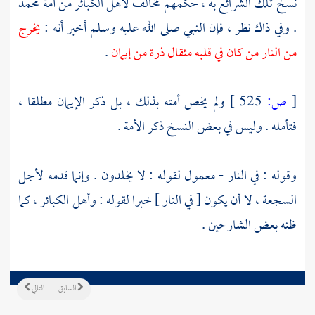
نسخ تلك الشرائع به ، حكمهم مخالف لأهل الكبائر من أمة
محمد
. وفي ذاك نظر ، فإن النبي صلى الله عليه وسلم أخبر أنه :
يخرج
من النار من كان في قلبه مثقال ذرة من إيمان
.
[
ص:
525 ]
ولم يخص أمته بذلك ، بل ذكر الإيمان مطلقا ،
فتأمله . وليس في بعض النسخ ذكر الأمة .
وقوله : في النار - معمول لقوله : لا يخلدون . وإنما قدمه لأجل
السجعة ، لا أن يكون [ في النار ] خبرا لقوله : وأهل الكبائر ، كما
ظنه بعض الشارحين .
السابق
التالي