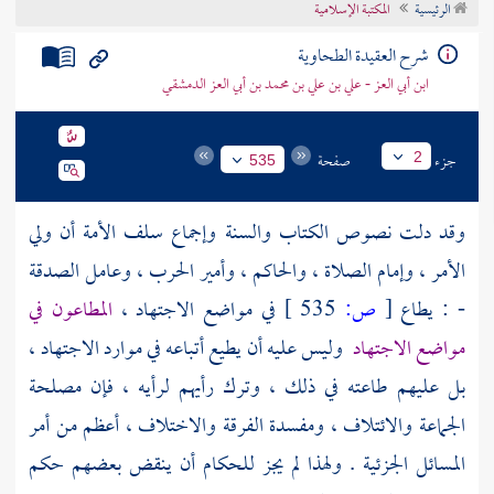
الرئيسية
المكتبة الإسلامية
تراجم الأعلام
شرح العقيدة الطحاوية
ابن أبي العز - علي بن علي بن محمد بن أبي العز الدمشقي
جزء
صفحة
2
535
وقد دلت نصوص الكتاب والسنة وإجماع سلف الأمة أن ولي
الأمر ، وإمام الصلاة ، والحاكم ، وأمير الحرب ، وعامل الصدقة
- : يطاع
[
ص:
535 ]
في مواضع الاجتهاد ،
المطاعون في
مواضع الاجتهاد
وليس عليه أن يطيع أتباعه في موارد الاجتهاد ،
بل عليهم طاعته في ذلك ، وترك رأيهم لرأيه ، فإن مصلحة
الجماعة والائتلاف ، ومفسدة الفرقة والاختلاف ، أعظم من أمر
المسائل الجزئية . ولهذا لم يجز للحكام أن ينقض بعضهم حكم