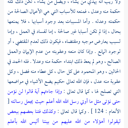
ولا ريب أنه يهدي من يشاء ، ويضل من يشاء ، لكن ذلك كله
حكمة منه وعدل ، فمنعه للأسباب التي هي الأعمال الصالحة من
حكمته وعدله . وأما المسببات بعد وجود أسبابها ، فلا يمنعها
بحال ، إذا لم تكن أسبابا غير صالحة ، إما لفساد في العمل ، وإما
لسبب يعارض موجبه ومقتضاه ، فيكون ذلك لعدم المقتضي ، أو
لوجود المانع . وإذا كان منعه وعقوبته من عدم الإيمان والعمل
الصالح ، وهو لم يعط ذلك ابتداء حكمة منه وعدلا . فله الحمد في
الحالين ، وهو المحمود على كل حال ، كل عطاء منه فضل ، وكل
عقوبة منه عدل ، فإن الله تعالى حكيم يضع الأشياء في مواضعها
التي تصلح لها ، كما قال تعالى :
وإذا جاءتهم آية قالوا لن نؤمن
حتى نؤتى مثل ما أوتي رسل الله الله أعلم حيث يجعل رسالته
[
الأنعام : 124 ] . وكما قال تعالى :
وكذلك فتنا بعضهم ببعض
ليقولوا أهؤلاء من الله عليهم من بيننا أليس الله بأعلم