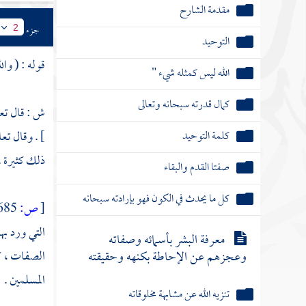
مقدمة الشارح
جزء
2
التوحيد
قوله : ( وا
الله ليس كمثله شيء "
كمال قدرته سبحانه وتعالى
ش : قال تعا
كلمة التوحيد
] . وقال تعا
ذلك كثيرة .
صفتا القدم والبقاء
كل ما يحدث في الكون فهو بإرادته سبحانه
[
ص:
685 ]
التي ورد به
معرفة البشر بأسمائه وصفاته
وعجزهم عن الإحاطة بكنهه وحقيقته
الصفات ، كما
المسلمين .
تنزيه الله عن مشابهة مخلوقاته