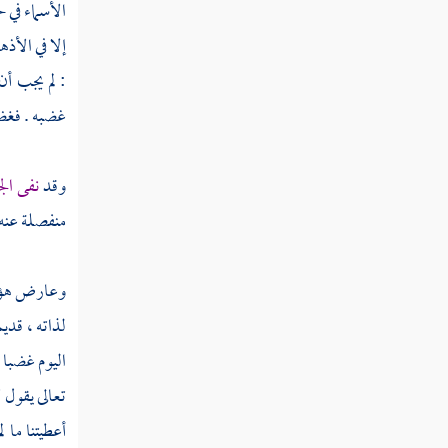
الأسماء في 
القرآن كلام الله تعالى ليس بمخلوق
إلا في الأذه
: لم يجب أن
صفات الله ليست كصفات البشر
غضبه . فغضب
رؤية أهل الجنة ربهم بغير إحاطة
وقد
نفى
ال
العقل مع النقل كالمقلد مع المجتهد
منفصلة عنه 
التكلم في أمور الدين بغير علم
وعارض هؤل
انتياب الحيرة لمن عدل عن الكتاب
لذاته ، قد
والسنة إلى علم الكلام
اليوم غضبا 
تعالى يقول 
رؤية الله تعالى
أعطيتنا ما