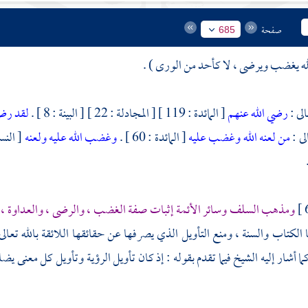
صفحة
685
لله يغضب ويرضى ، لا كأحد من الورى ) .
لى :
رضي الله عنهم
[ المائدة : 119 ] [ المجادلة : 22 ] [ البينة : 8 ] .
لقد رضي
لى :
من لعنه الله وغضب عليه
[ المائدة : 60 ] .
وغضب الله عليه ولعنه
[ النساء :
ومذهب السلف وسائر الأئمة إثبات صفة الغضب ، والرضى ، والعداوة ، و
ا الكتاب والسنة ، ومنع التأويل الذي يصرفها عن حقائقها اللائقة بالله تعا
 أشار إليه الشيخ فيما تقدم بقوله : إذ كان تأويل الرؤية وتأويل كل معنى يضاف