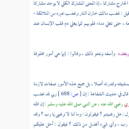
الخارج مشتركا ، إذ المعنى المشترك الكلي لا يوجد مشتركا
بل لو قيل : غضب مالك خازن النار وغضب غيره من الملائكة -
ة ، حتى تغلي دماء قلوبهم كما يغلي دم قلب الإنسان عند
 وبغضه
وأسفه ونحو ذلك ، وقالوا : إنما هي أمور مخلوقة
 بمشيئته وقدرته أصلا ، بل جميع هذه الأمور صفات لازمة
قال في حديث الشفاعة : إن
[
ص:
688 ]
ربي قد غضب
دري
رضي الله عنه ، عن النبي صلى الله عليه وسلم :
إن الله
قول : هل رضيتم ؟ فيقولون : وما لنا لا نرضى يا رب ؟ وقد
 يا رب ، وأي شيء أفضل من ذلك ؟ فيقول : أحل عليكم