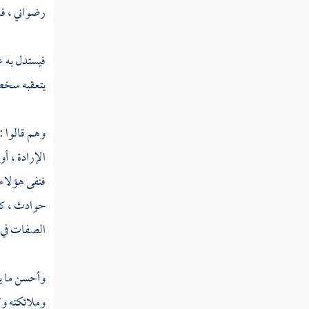
النفي والتشبيه من أمراض القلوب
رضواني ، فل
تنزيه الرب هو وصفه كما وصف
فيستدل به ع
نفسه نفيا وإثباتا
يتعقبه سخط
تعالى ربنا عن الحدود والغايات والأركان
والأعضاء والأدوات
وهم قالوا :
الإرادة ، أ
الإسراء والمعراج له صلى الله عليه وسلم
باليقظة
فنفى هؤلاء 
حوادث ، ك
ذكر الحوض
الصفات في ا
الشفاعة
الميثاق الذي أخذه الله من آدم وذريته
وأحسن ما ي
وملائكته وك