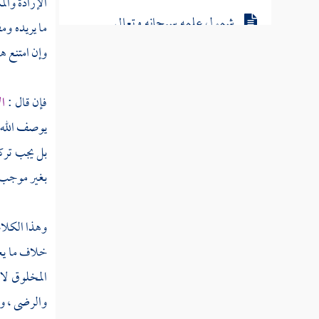
الإرادة والم
شمول علمه سبحانه وتعالى
ما يريده وم
وإن امتنع هذ
ما شاء الله كان وما لم يشأ لم يكن
فإن قال :
ال
مسألة الهدى والضلال
يوصف الله ب
كمال المخلوق في تحقيق عبوديته لله تعالى
بل يجب تركه
ختم النبوة
بغير موجب ح
الخلة لنبينا صلى الله عليه وسلم
وهذا الكلام
كل من ادعى النبوة بعده صلى الله
خلاف ما يعه
عليه وسلم كاذب
المخلوق لا
والرضى ، وس
عموم بعثته صلى الله عليه وسلم