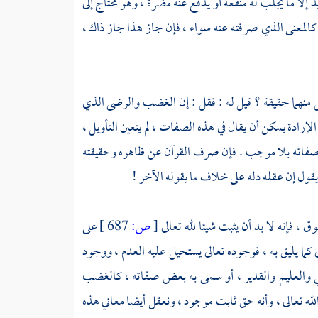
يريد إلا ما يجلب له منفعة أو يدفع عنه مضرة ، وهو محتاج إلى
 كالمعنى الذي صرفته عنه سواء ، فإن جاز هذا جاز ذاك ،
منهما حقيقة ؟ قيل له : فقل : إن الغضب والرضى الذي
لإرادة يمكن أن يقال في هذه الصفات ، لم يتعين التأويل ،
 وصفاته بلا موجب . فإن صرف القرآن عن ظاهره وحقيقته
قول إن عقله دله على خلاف ما يقوله الآخر !
، فإنه لا بد أن يثبت شيئا لله تعالى
[
ص:
687 ]
على
كما يليق به ، فوجوده تعالى يستحيل عليه العدم ، ووجود
حي والعليم والقدير ، أو سمى به بعض صفاته ، كالغضب
ه تعالى ، وأنه حق ثابت موجود ، ونعقل أيضا معاني هذه