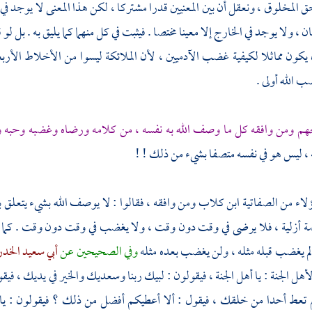
حق المخلوق ، ونعقل أن بين المعنيين قدرا مشتركا ، لكن هذا المعنى لا يوجد في 
ان ، ولا يوجد في الخارج إلا معينا مختصا . فيثبت في كل منهما كما يليق به . 
 يكون مماثلا لكيفية غضب الآدميين ، لأن الملائكة ليسوا من الأخلاط الأربع
 الله أولى .
جهم
ومن وافقه كل ما وصف الله به نفسه ، من كلامه ورضاه وغضبه وحبه
، ليس هو في نفسه متصفا بشيء من ذلك ! !
اء من الصفاتية
ابن كلاب
ومن وافقه ، فقالوا : لا يوصف الله بشيء يتعلق
يمة أزلية ، فلا يرضى في وقت دون وقت ، ولا يغضب في وقت دون وقت . كما 
لم يغضب قبله مثله ، ولن يغضب بعده مثله
وفي الصحيحين عن
أبي سعيد الخ
لأهل الجنة : يا أهل الجنة ، فيقولون : لبيك ربنا وسعديك والخير في يديك ، في
 لم تعط أحدا من خلقك ، فيقول : ألا أعطيكم أفضل من ذلك ؟ فيقولون :