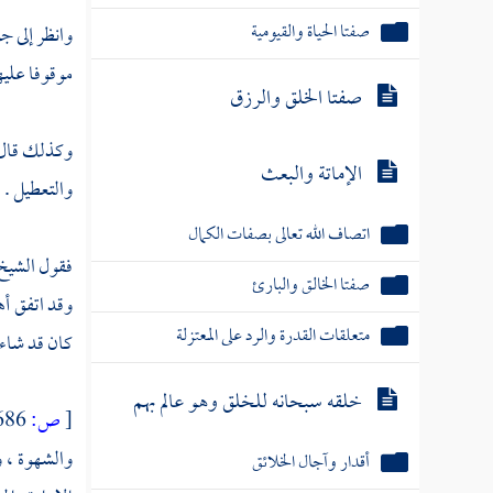
صفتا الحياة والقيومية
وانظر إلى ج
موقوفا عليها
صفتا الخلق والرزق
وكذلك قال ال
الإماتة والبعث
والتعطيل .
اتصاف الله تعالى بصفات الكمال
فقول الشيخ 
صفتا الخالق والبارئ
وقد اتفق أه
متعلقات القدرة والرد على المعتزلة
كان قد شاءه
خلقه سبحانه للخلق وهو عالم بهم
[
ص:
686 ]
والشهوة ، و
أقدار وآجال الخلائق