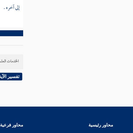
علم الله أزلا بأهل الجنة وأهل النار
إلى آخره .
مسألة القدر
حكم من أنكر شيئا مما جاء به
الرسول
اللوح المحفوظ والقلم
الخدمات العلم
سبق علم الله بالكائنات
تفسير الآية
من عقد الإيمان وأصول المعرفة والاعتراف
بتوحيد الله تعالى وربوبيته
حياة القلب
محاور رئيسية
محاور فرعية