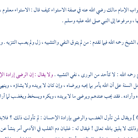
واب الإمام
مالك
رضي الله عنه في صفة الاستواء كيف قال : الاستواء معلوم 
 ، ومرفوعا إلى النبي صلى الله عليه وسلم .
شيخ رحمه الله فيما تقدم : من لم يتوق النفي والتشبيه ، زل ولم يصب التنزيه . وي
رحمه الله : لا كأحد من الورى ، نفي التشبيه .
ولا يقال : إن الرضى إرادة ال
ل السنة على أن الله يأمر بما يحبه ويرضاه ، وإن كان لا يريده ولا يشاؤه ، 
 وأراده . فقد يحب عندهم ويرضى ما لا يريده ، ويكره ويسخط ويغضب لما أراد
ويقال لمن تأول الغضب والرضى بإرادة الإحسان : لم تأولت ذلك ؟ فلابد
ذلك لا يليق بالله تعالى ! فيقال له : غليان دم القلب في الآدمي أمر ينشأ