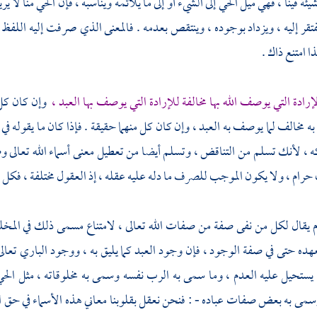
شيئة فينا ، فهي ميل الحي إلى الشيء أو إلى ما يلائمه ويناسبه ، فإن الحي منا لا 
فتقر إليه ، ويزداد بوجوده ، وينتقص بعدمه . فالمعنى الذي صرفت إليه اللفظ
ا امتنع ذاك .
إرادة التي يوصف الله بها مخالفة للإرادة التي يوصف بها العبد ،
وإن كان كل 
ه مخالف لما يوصف به العبد ، وإن كان كل منهما حقيقة . فإذا كان ما يقوله في ا
 ، لأنك تسلم من التناقض ، وتسلم أيضا من تعطيل معنى أسماء الله تعالى
رام ، ولا يكون الموجب للصرف ما دله عليه عقله ، إذ العقول مختلفة ، فكل ي
 يقال لكل من نفى صفة من صفات الله تعالى ، لامتناع مسمى ذلك في المخلوق 
ده حتى في صفة الوجود ، فإن وجود العبد كما يليق به ، ووجود الباري تعالى 
 يستحيل عليه العدم ، وما سمى به الرب نفسه وسمى به مخلوقاته ، مثل ال
مى به بعض صفات عباده - : فنحن نعقل بقلوبنا معاني هذه الأسماء في حق الل