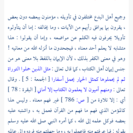
وجميع أهل البدع مختلفون في تأويله ، مؤمنون ببعضه دون بعض
، يقرون بما يوافق رأيهم من الآيات ، وما يخالفه : إما أن يتأولوه
تأويلا يحرفون فيه الكلم عن مواضعه ، وإما أن يقولوا : هذا
متشابه لا يعلم أحد معناه ، فيجحدون ما أنزله الله من معانيه !
وهو في معنى الكفر بذلك ، لأن الإيمان باللفظ بلا معنى هو من
جنس إيمان أهل الكتاب ، كما قال تعالى :
مثل الذين حملوا التوراة
ثم لم يحملوها كمثل الحمار يحمل أسفارا
[ الجمعة : 5 ] . وقال
تعالى :
ومنهم أميون لا يعلمون الكتاب إلا أماني
[ البقرة : 78 ]
أي : إلا تلاوة من
[
ص:
786 ]
غير فهم معناه . وليس هذا
كالمؤمن الذي فهم ما فهم من القرآن فعمل به ، واشتبه عليه
بعضه فوكل علمه إلى الله ، كما أمره النبي صلى الله عليه وسلم
بقوله : فما عرفتم منه فاعملوا به ، وما جهلتم منه فردوه إلى عالمه