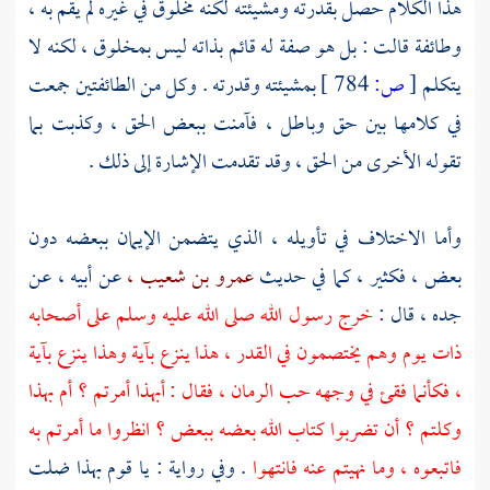
هذا الكلام حصل بقدرته ومشيئته لكنه مخلوق في غيره لم يقم به ،
وطائفة قالت : بل هو صفة له قائم بذاته ليس بمخلوق ، لكنه لا
يتكلم
[
ص:
784 ]
بمشيئته وقدرته . وكل من الطائفتين جمعت
في كلامها بين حق وباطل ، فآمنت ببعض الحق ، وكذبت بما
تقوله الأخرى من الحق ، وقد تقدمت الإشارة إلى ذلك .
وأما الاختلاف في تأويله ، الذي يتضمن الإيمان ببعضه دون
بعض ، فكثير ، كما في حديث
عمرو بن شعيب ،
عن أبيه ، عن
جده ، قال :
خرج رسول الله صلى الله عليه وسلم على أصحابه
ذات يوم وهم يختصمون في القدر ، هذا ينزع بآية وهذا ينزع بآية
، فكأنما فقئ في وجهه حب الرمان ، فقال : أبهذا أمرتم ؟ أم بهذا
وكلتم ؟ أن تضربوا كتاب الله بعضه ببعض ؟ انظروا ما أمرتم به
فاتبعوه ، وما نهيتم عنه فانتهوا
. وفي رواية : يا قوم بهذا ضلت