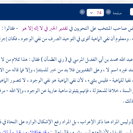
صفحة
74
ض صاحب المنتخب على النحويين في
تقدير الخبر في لا إله إلا هو
- فقالوا : ت
 . ومعلوم أن نفي الماهية أقوى في التوحيد الصرف من نفي الوجود ، فكان إجرا
عبد الله محمد بن أبي الفضل المرسي
في ( ري الظمآن ) فقال : هذا كلام من لا 
د غيره اسم لا ، وعلى التقديرين فلا بد من خبر للمبتدإ ، وإلا فما قاله من ا
فيا للماهية - فليس بشيء ، لأن نفي الماهية هو نفي الوجود ، لا تتصور الماهي
لسنة ، خلافا
للمعتزلة ،
فإنهم يثبتون ماهية عارية عن الوجود ، وإلا الله - مرفو
ذلك .
وليس المراد هنا ذكر الإعراب ، بل المراد رفع الإشكال الوارد على النحاة في 
ليس تقييدا ، لأن العدم ليس بشيء ، قال تعالى :
وقد خلقتك من قبل ولم تك ش