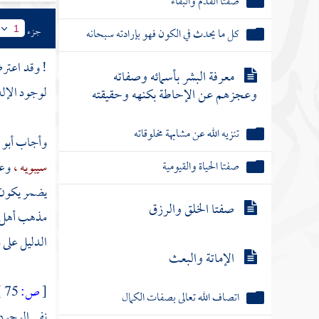
صفتا القدم والبقاء
جزء
كل ما يحدث في الكون فهو بإرادته سبحانه
1
! وقد اعتر
معرفة البشر بأسمائه وصفاته
لوجود الإله
وعجزهم عن الإحاطة بكنهه وحقيقته
تنزيه الله عن مشابهة مخلوقاته
وأجاب
أبو 
صفتا الحياة والقيومية
سيبويه ،
وعن
يضمر يكون ن
صفتا الخلق والرزق
مذهب أهل ا
الدليل على 
الإماتة والبعث
[
ص:
75 ]
اتصاف الله تعالى بصفات الكمال
نفي الوجود 