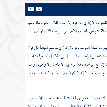
قديره : لا إله في الوجود إلا الله ، فقال : يكون ذلك نفيا
ء الكلام على ظاهره والإعراض عن هذا الإضمار أولى .
يعرف لسان العرب ، فإن ( إله ) في موضع المبتدأ على قول
لاستغناء عن الإضمار فاسد .
[
ص:
74 ]
وأما قوله : إذا لم
ة إلا مع الوجود ، فلا فرق بين لا ماهية ولا وجود . وهذا
ع ، بدلا من لا إله لا يكون خبرا لـ لا ، ولا للمبتدإ . وذكر
ذلك ، وبيان أنه من جهة
المعتزلة
. وهو فاسد : فإن قولهم :
يئا
( مريم : 9 ) . ولا يقال : ليس قوله : غيره كقوله : إلا