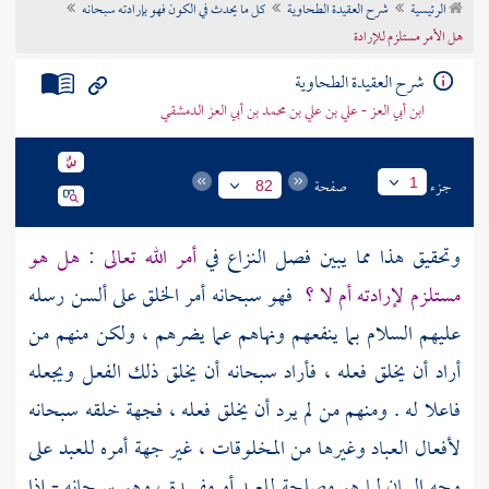
الرئيسية
شرح العقيدة الطحاوية
كل ما يحدث في الكون فهو بإرادته سبحانه
تراجم الأعلام
هل الأمر مستلزم للإرادة
شرح العقيدة الطحاوية
ابن أبي العز - علي بن علي بن محمد بن أبي العز الدمشقي
جزء
صفحة
1
82
وتحقيق هذا مما يبين فصل النزاع في
أمر الله تعالى : هل هو
مستلزم لإرادته أم لا ؟
فهو سبحانه أمر الخلق على ألسن رسله
عليهم السلام بما ينفعهم ونهاهم عما يضرهم ، ولكن منهم من
أراد أن يخلق فعله ، فأراد سبحانه أن يخلق ذلك الفعل ويجعله
فاعلا له . ومنهم من لم يرد أن يخلق فعله ، فجهة خلقه سبحانه
لأفعال العباد وغيرها من المخلوقات ، غير جهة أمره للعبد على
وجه البيان لما هو مصلحة للعبد أو مفسدة ، وهو سبحانه - إذا