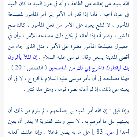
الله يثيبه على إعانته على الطاعة ، وأنه في عون العبد ما كان العبد
في عون أخيه . فأما إذا قدر أن الآمر إنما أمر المأمور لمصلحة
المأمور ، لا لنفع يعود على الآمر من فعل المأمور ، كالناصح
المشير ، وقدر أنه إذا أعانه لم يكن ذلك مصلحة للآمر ، وأن في
حصول مصلحة المأمور مضرة على الآمر ، مثل الذي جاء من
أقصى المدينة يسعى وقال
لموسى
عليه السلام :
إن الملأ يأتمرون
بك ليقتلوك فاخرج إني لك من الناصحين
( القصص : 20 ) .
فهذا مصلحته في أن يأمر
موسى
عليه السلام بالخروج ، لا في أن
يعينه على ذلك ، إذ لو أعانه لضره قومه . ومثل هذا كثير .
وإذا قيل : إن الله أمر العباد بما يصلحهم ، لم يلزم من ذلك أن
يعينهم على ما أمرهم به ، لا سيما وعند
القدرية
لا يقدر أن يعين
أحدا
[
ص:
83 ]
على ما به يصير فاعلا . وإذا عللت أفعاله