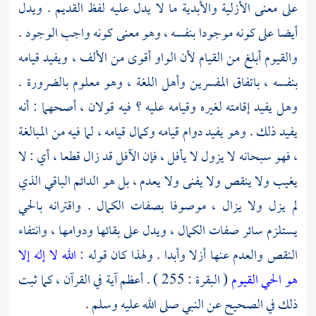
على معنى الأزلية والأبدية ما لا يدل عليه لفظ القديم . ويدل
أيضا على كونه موجودا بنفسه ، وهو معنى كونه واجب الوجود .
والقيوم أبلغ من القيام لأن الواو أقوى من الألف ، ويفيد قيامه
بنفسه ، باتفاق المفسرين وأهل اللغة ، وهو معلوم بالضرورة .
وهل يفيد إقامته لغيره وقيامه عليه ؟ فيه قولان ، أصحهما : أنه
يفيد ذلك . وهو يفيد دوام قيامه وكمال قيامه ، لما فيه من المبالغة
، فهو سبحانه لا يزول لا يأفل ، فإن الآفل قد زال قطعا ، أي : لا
يغيب ولا ينقص ولا يفنى ولا يعدم ، بل هو الدائم الباقي الذي
لم يزل ولا يزال ، موصوفا بصفات الكمال . واقترانه بالحي
يستلزم سائر صفات الكمال ، ويدل على بقائها ودوامها ، وانتفاء
النقص والعدم عنها أزلا وأبدا . ولهذا كان قوله :
الله لا إله إلا
هو الحي القيوم
( البقرة : 255 ) . أعظم آية في القرآن ، كما ثبت
ذلك في الصحيح عن النبي صلى الله عليه وسلم .