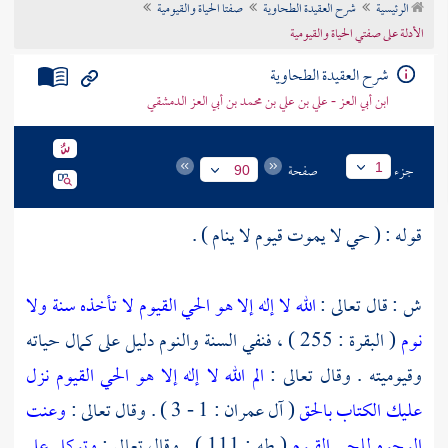
الرئيسية
شرح العقيدة الطحاوية
صفتا الحياة والقيومية
تراجم الأعلام
الأدلة على صفتي الحياة والقيومية
شرح العقيدة الطحاوية
ابن أبي العز - علي بن علي بن محمد بن أبي العز الدمشقي
جزء
صفحة
1
90
قوله : ( حي لا يموت قيوم لا ينام ) .
ش : قال تعالى :
الله لا إله إلا هو الحي القيوم لا تأخذه سنة ولا
نوم
( البقرة : 255 ) ، فنفي السنة والنوم دليل على كمال حياته
وقيوميته . وقال تعالى :
الم
الله لا إله إلا هو الحي القيوم
نزل
عليك الكتاب بالحق
( آل عمران : 1 - 3 ) . وقال تعالى :
وعنت
الوجوه للحي القيوم
( طه : 111 ) . وقال تعالى :
وتوكل على