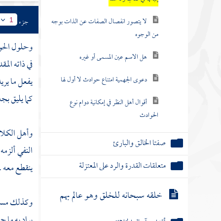
لا يتصور انفصال الصفات عن الذات بوجه
جزء
1
من الوجوه
وحلول الحو
هل الاسم عين المسمى أو غيره
في ذاته الم
دعوى الجهمية امتناع حوادث لا أول لها
يفعل ما يري
كما يليق بج
أقوال أهل النظر في إمكانية دوام نوع
الحوادث
وأهل الكلام
صفتا الخالق والبارئ
النفي ألزمه
متعلقات القدرة والرد على المعتزلة
ينقطع معه .
خلقه سبحانه للخلق وهو عالم بهم
وكذلك مسأ
يراد به ما جا