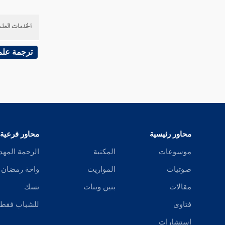
النفي والتشبيه من أمراض القلوب
الخدمات العلم
ترجمة علم
تنزيه الرب هو وصفه كما وصف
نفسه نفيا وإثباتا
تعالى ربنا عن الحدود والغايات والأركان
والأعضاء والأدوات
الإسراء والمعراج له صلى الله عليه وسلم
محاور رئيسية
محاور فرعية
باليقظة
موسوعات
المكتبة
الرحمة المهد
ذكر الحوض
صوتيات
المواريث
واحة رمضان
مقالات
بنين وبنات
نسك
الشفاعة
فتاوى
للشباب فقط
الميثاق الذي أخذه الله من آدم وذريته
استشارات