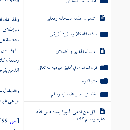
أقدار وآجال الخلائق
شمول علمه سبحانه وتعالى
ولهذا كان أ
، وإطلاق الن
ما شاء الله كان وما لم يشأ لم يكن
منفصلة عن ا
- فهذا حق ،
مسألة الهدى والضلال
وصفة ، كلا 
كمال المخلوق في تحقيق عبوديته لله تعالى
الذهن يفرض 
ختم النبوة
وقد يقول ب
الخلة لنبينا صلى الله عليه وسلم
بل هي غيره
كل من ادعى النبوة بعده صلى الله
عليه وسلم كاذب
[
ص:
99 ]