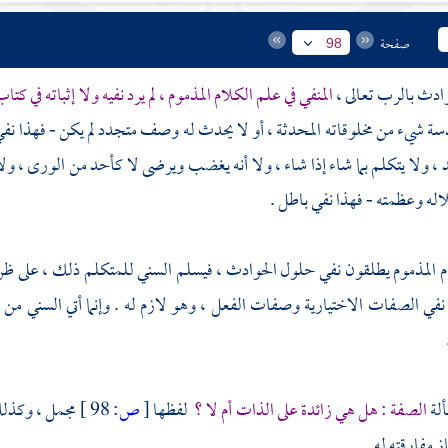
صفحة
98
ادث بالرب تعالى ،
المنفي في علم الكلام المذموم ، لم يرد نفيه ولا إثباته في كتا
قدسة شيء من مخلوقاته المحدثة ، أو لا يحدث له وصف متجدد لم يكن - فهذا نفي
د ، ولا يتكلم بما شاء إذا شاء ، ولا أنه يغضب ويرضى لا كأحد من الورى ، و
لاله وعظمته - فهذا نفي باطل .
 المذموم يطلقون نفي حلول الحوادث ، فيسلم السني للمتكلم ذلك ، على ظن أن
 نفي الصفات الاختيارية وصفات الفعل ، وهو لازم له . وإنما أتي السني من 
لة
الصفة : هل هي زائدة على الذات أم لا ؟
لفظها
[
ص:
98 ]
مجمل ، وكذلك 
ز مفارقته له .