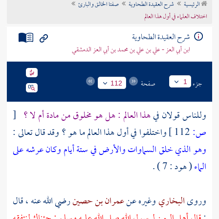
الرئيسية
شرح العقيدة الطحاوية
صفتا الخالق والبارئ
تراجم الأعلام
اختلاف العلماء في أول هذا العالم
شرح العقيدة الطحاوية
ابن أبي العز - علي بن علي بن محمد بن أبي العز الدمشقي
جزء
صفحة
1
112
وللناس قولان في
هذا العالم : هل هو مخلوق من مادة أم لا ؟
[
ص:
112 ]
واختلفوا في أول هذا العالم ما هو ؟ وقد قال تعالى :
وهو الذي خلق السماوات والأرض في ستة أيام وكان عرشه على
الماء
( هود : 7 ) .
وروى
البخاري
وغيره عن
عمران بن حصين
رضي الله عنه ، قال
:
قال أهل
اليمن
لرسول الله صلى الله عليه وسلم : جئناك لنتفقه