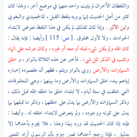
واللفظان الآخران لم يثبت واحد منهما في موضع آخر ، ولهذا كان
كثير من أهل الحديث إنما يرويه بلفظ القبل ،
كالحميدي
والبغوي
وابن الأثير
. وإذا كان كذلك لم يكن في هذا اللفظ تعرض لابتداء
الحوادث ، ولا لأول مخلوق .
[
ص:
115 ]
وأيضا : فإنه يقال :
كان الله ولم يكن شيء قبله أو معه أو غيره ، وكان عرشه على الماء
وكتب في الذكر كل شيء
. فأخبر عن هذه الثلاثة بالواو ، و
خلق
السماوات والأرض
روي بالواو وبثم ، فظهر أن مقصوده إخباره
إياهم ببدء خلق السماوات والأرض وما بينهما ، وهي المخلوقات
التي خلقت في ستة أيام ، لا ابتداء خلق ما خلقه الله قبل ذلك ،
وذكر السماوات والأرض بما يدل على خلقهما ، وذكر ما قبلهما بما
يدل على كونه ووجوده ، ولم يتعرض لابتداء خلقه له . وأيضا :
فإنه إذا كان الحديث قد ورد بهذا وهذا ، فلا يجزم بأحدهما إلا
بدليل ، فإذا رجح أحدهما فمن جزم بأن الرسول أراد المعنى