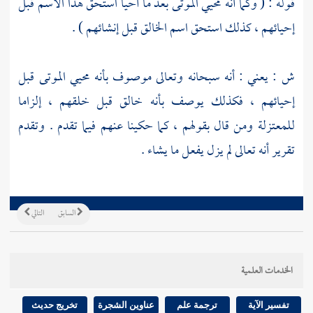
قوله : ( وكما أنه محيي الموتى بعد ما أحيا استحق هذا الاسم قبل
إحيائهم ، كذلك استحق اسم الخالق قبل إنشائهم ) .
ش : يعني : أنه سبحانه وتعالى موصوف بأنه محيي الموتى قبل
إحيائهم ، فكذلك يوصف بأنه خالق قبل خلقهم ، إلزاما
للمعتزلة
ومن قال بقولهم ، كما حكينا عنهم فيما تقدم . وتقدم
تقرير أنه تعالى لم يزل يفعل ما يشاء .
السابق
التالي
الخدمات العلمية
تفسير الآية
ترجمة علم
عناوين الشجرة
تخريج حديث