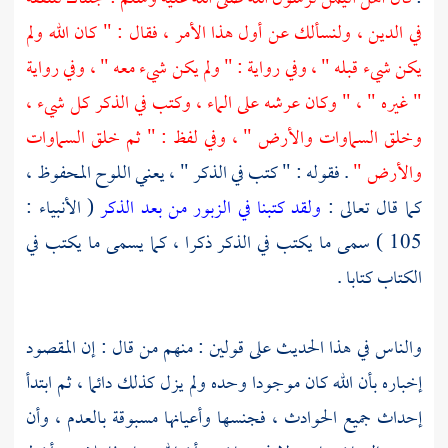
في الدين ، ولنسألك عن أول هذا الأمر ، فقال : " كان الله ولم
يكن شيء قبله " ، وفي رواية : " ولم يكن شيء معه " ، وفي رواية
" غيره " ، " وكان عرشه على الماء ، وكتب في الذكر كل شيء ،
وخلق السماوات والأرض " ، وفي لفظ : " ثم خلق السماوات
والأرض "
. فقوله : " كتب في الذكر " ، يعني اللوح المحفوظ ،
كما قال تعالى :
ولقد كتبنا في الزبور من بعد الذكر
( الأنبياء :
105 ) سمى ما يكتب في الذكر ذكرا ، كما يسمى ما يكتب في
الكتاب كتابا .
والناس في هذا الحديث على قولين : منهم من قال : إن المقصود
إخباره بأن الله كان موجودا وحده ولم يزل كذلك دائما ، ثم ابتدأ
إحداث جميع الحوادث ، فجنسها وأعيانها مسبوقة بالعدم ، وأن