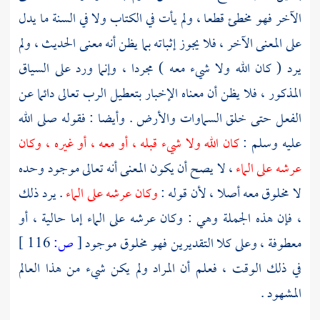
الآخر فهو مخطئ قطعا ، ولم يأت في الكتاب ولا في السنة ما يدل
على المعنى الآخر ، فلا يجوز إثباته بما يظن أنه معنى الحديث ، ولم
يرد ( كان الله ولا شيء معه ) مجردا ، وإنما ورد على السياق
المذكور ، فلا يظن أن معناه الإخبار بتعطيل الرب تعالى دائما عن
الفعل حتى خلق السماوات والأرض . وأيضا : فقوله صلى الله
عليه وسلم :
كان الله ولا شيء قبله ، أو معه ، أو غيره ، وكان
عرشه على الماء
، لا يصح أن يكون المعنى أنه تعالى موجود وحده
لا مخلوق معه أصلا ، لأن قوله :
وكان عرشه على الماء
. يرد ذلك
، فإن هذه الجملة وهي : وكان عرشه على الماء إما حالية ، أو
معطوفة ، وعلى كلا التقديرين فهو مخلوق موجود
[
ص:
116 ]
في ذلك الوقت ، فعلم أن المراد ولم يكن شيء من هذا العالم
المشهود .