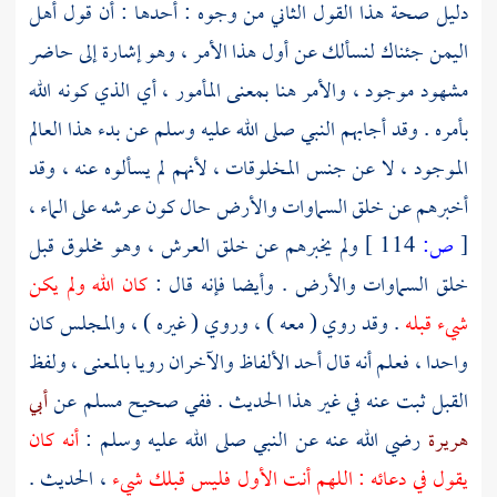
دليل صحة هذا القول الثاني من وجوه : أحدها : أن قول أهل
اليمن
جئناك لنسألك عن أول هذا الأمر ، وهو إشارة إلى حاضر
مشهود موجود ، والأمر هنا بمعنى المأمور ، أي الذي كونه الله
بأمره . وقد أجابهم النبي صلى الله عليه وسلم عن بدء هذا العالم
الموجود ، لا عن جنس المخلوقات ، لأنهم لم يسألوه عنه ، وقد
أخبرهم عن خلق السماوات والأرض حال كون عرشه على الماء ،
[
ص:
114 ]
ولم يخبرهم عن خلق العرش ، وهو مخلوق قبل
خلق السماوات والأرض . وأيضا فإنه قال :
كان الله ولم يكن
شيء قبله
. وقد روي ( معه ) ، وروي ( غيره ) ، والمجلس كان
واحدا ، فعلم أنه قال أحد الألفاظ والآخران رويا بالمعنى ، ولفظ
القبل ثبت عنه في غير هذا الحديث . ففي صحيح
مسلم
عن
أبي
هريرة
رضي الله عنه عن النبي صلى الله عليه وسلم :
أنه كان
يقول في دعائه : اللهم أنت الأول فليس قبلك شيء
، الحديث .