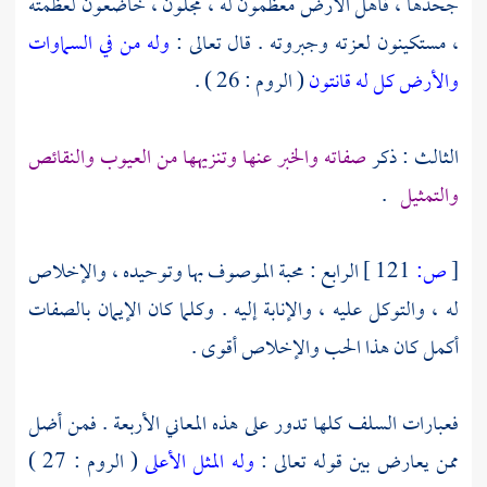
جحدها ، فأهل الأرض معظمون له ، مجلون ، خاضعون لعظمته
، مستكينون لعزته وجبروته . قال تعالى :
وله من في السماوات
والأرض كل له قانتون
( الروم : 26 ) .
الثالث : ذكر
صفاته والخبر عنها وتنزيهها من العيوب والنقائص
والتمثيل
.
[
ص:
121 ]
الرابع : محبة الموصوف بها وتوحيده ، والإخلاص
له ، والتوكل عليه ، والإنابة إليه . وكلما كان الإيمان بالصفات
أكمل كان هذا الحب والإخلاص أقوى .
فعبارات السلف كلها تدور على هذه المعاني الأربعة . فمن أضل
ممن يعارض بين قوله تعالى :
وله المثل الأعلى
( الروم : 27 )