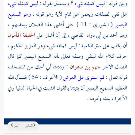
وبين قوله :
ليس كمثله شيء
؟ ويستدل بقوله :
ليس كمثله شيء
على نفي الصفات ويعمى عن تمام الآية وهو قوله :
وهو السميع
البصير
( الشورى : 11 ) حتى أفضى هذا الضلال ببعضهم ،
وهو
أحمد بن أبي دواد القاضي
، إلى أن أشار على
الخليفة المأمون
أن يكتب على ستر الكعبة : ليس كمثله شيء وهو العزيز الحكيم ،
حرف كلام الله لينفي وصفه تعالى بأنه السميع البصير كما قال
الضال الآخر
جهم بن صفوان
: وددت أني أحك من المصحف
قوله تعالى :
ثم استوى على العرش
( الأعراف : 54 ) فنسأل الله
العظيم السميع البصير أن يثبتنا بالقول الثابت في الحياة الدنيا وفي
الآخرة ، بمنه وكرمه .
السابق
التالي