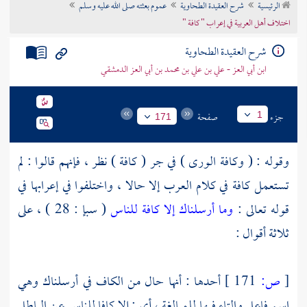
الرئيسية
شرح العقيدة الطحاوية
عموم بعثته صلى الله عليه وسلم
تراجم الأعلام
اختلاف أهل العربية في إعراب " كافة "
شرح العقيدة الطحاوية
ابن أبي العز - علي بن علي بن محمد بن أبي العز الدمشقي
جزء
صفحة
1
171
وقوله : ( وكافة الورى ) في جر ( كافة ) نظر ، فإنهم قالوا : لم
تستعمل كافة في كلام العرب إلا حالا ، واختلفوا في إعرابها في
قوله تعالى :
وما أرسلناك إلا كافة للناس
( سبإ : 28 ) ، على
ثلاثة أقوال :
[
ص:
171 ]
أحدها : أنها حال من الكاف في أرسلناك وهي
اسم فاعل والتاء فيها للمبالغة ، أي : إلا كافا للناس عن الباطل