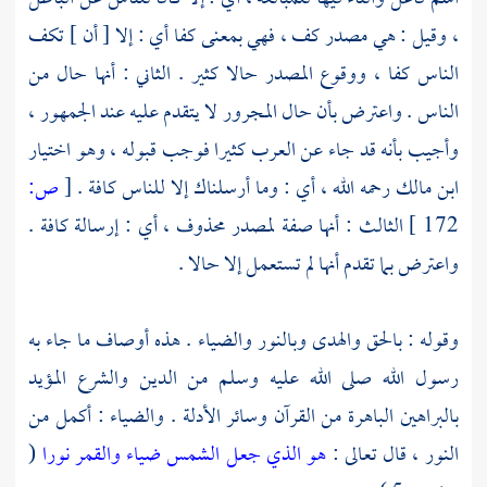
، وقيل : هي مصدر كف ، فهي بمعنى كفا أي : إلا [ أن ] تكف
الناس كفا ، ووقوع المصدر حالا كثير . الثاني : أنها حال من
الناس . واعترض بأن حال المجرور لا يتقدم عليه عند الجمهور ،
وأجيب بأنه قد جاء عن العرب كثيرا فوجب قبوله ، وهو اختيار
ابن مالك
رحمه الله ، أي : وما أرسلناك إلا للناس كافة .
[
ص:
172 ]
الثالث : أنها صفة لمصدر محذوف ، أي : إرسالة كافة .
واعترض بما تقدم أنها لم تستعمل إلا حالا .
وقوله : بالحق والهدى وبالنور والضياء . هذه أوصاف ما جاء به
رسول الله صلى الله عليه وسلم من الدين والشرع المؤيد
بالبراهين الباهرة من القرآن وسائر الأدلة . والضياء : أكمل من
النور ، قال تعالى :
هو الذي جعل الشمس ضياء والقمر نورا
(