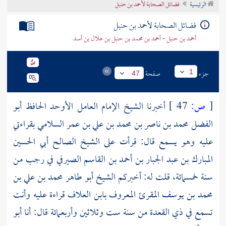
الرئيسية
فضائل الصحابة لأحمد بن حنبل
تراجم الأعلام
فضائل الصحابة لأحمد بن حنبل
أحمد بن حنبل - أحمد بن محمد بن حنبل بن هلال بن أسد
جزء
صفحة
1
47
[
ص:
47 ]
أخبرنا الشيخ الإمام العامل الأوحد
الحافظ أبو
الفضل محمد بن ناصر بن محمد بن علي بن عمر السلامي
بقراءتي
عليه وهو يسمع قال: قرأت على
الشيخ الصالح أبي الحسين
المبارك بن عبد الجبار بن أحمد بن القاسم الصيرفي
في رجب من
سنة خمسمائة، قلت له: أخبركم
الشيخ أبو طاهر محمد بن علي بن
محمد بن يوسف المقرئ المعروف بابن العلاف
قراءة عليه وأنت
تسمع في ذي القعدة من سنة ست وثلاثين وأربعمائة قال: أنا
أبو