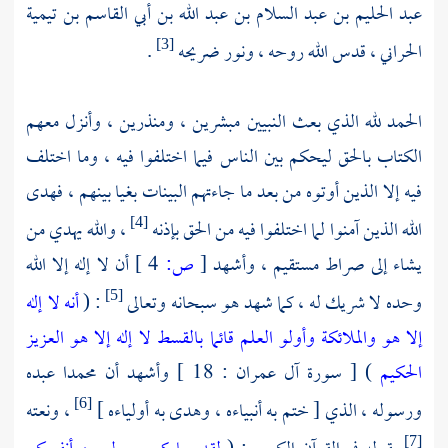
عبد الحليم بن عبد السلام بن عبد الله بن أبي القاسم بن تيمية
الحراني
، قدس الله روحه ، ونور ضريحه
.
[3]
الحمد لله الذي بعث النبيين مبشرين ، ومنذرين ، وأنزل معهم
الكتاب بالحق ليحكم بين الناس فيما اختلفوا فيه ، وما اختلف
فيه إلا الذين أوتوه من بعد ما جاءتهم البينات بغيا بينهم ، فهدى
الله الذين آمنوا لما اختلفوا فيه من الحق بإذنه
، والله يهدي من
[4]
يشاء إلى صراط مستقيم ، وأشهد
[
ص:
4 ]
أن لا إله إلا الله
وحده لا شريك له ، كما شهد هو سبحانه وتعالى
: (
أنه لا إله
[5]
إلا هو والملائكة وأولو العلم قائما بالقسط لا إله إلا هو العزيز
الحكيم
) [ سورة آل عمران : 18 ] وأشهد أن
محمدا
عبده
ورسوله ، الذي [ ختم به أنبياءه ، وهدى به أولياءه ]
، ونعته
[6]
[7]