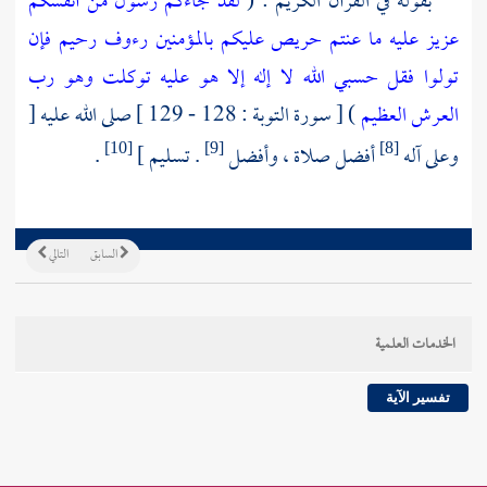
بقوله في القرآن الكريم : (
لقد جاءكم رسول من أنفسكم
عزيز عليه ما عنتم حريص عليكم بالمؤمنين رءوف رحيم
فإن
تولوا فقل حسبي الله لا إله إلا هو عليه توكلت وهو رب
العرش العظيم
) [ سورة التوبة : 128 - 129 ] صلى الله عليه [
وعلى آله
أفضل صلاة ، وأفضل
. تسليم ]
.
[10]
[9]
[8]
السابق
التالي
الخدمات العلمية
تفسير الآية