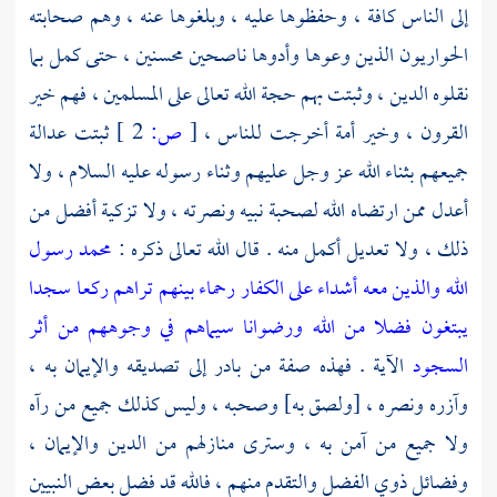
إلى الناس كافة ، وحفظوها عليه ، وبلغوها عنه ، وهم صحابته
الحواريون الذين وعوها وأدوها ناصحين محسنين ، حتى كمل بما
نقلوه الدين ، وثبتت بهم حجة الله تعالى على المسلمين ، فهم خير
القرون ، وخير أمة أخرجت للناس ،
[
ص:
2 ]
ثبتت عدالة
جميعهم بثناء الله عز وجل عليهم وثناء رسوله عليه السلام ، ولا
أعدل ممن ارتضاه الله لصحبة نبيه ونصرته ، ولا تزكية أفضل من
ذلك ، ولا تعديل أكمل منه . قال الله تعالى ذكره :
محمد رسول
الله والذين معه أشداء على الكفار رحماء بينهم تراهم ركعا سجدا
يبتغون فضلا من الله ورضوانا سيماهم في وجوههم من أثر
السجود
الآية . فهذه صفة من بادر إلى تصديقه والإيمان به ،
وآزره ونصره ، [ولصق به] وصحبه ، وليس كذلك جميع من رآه
ولا جميع من آمن به ، وسترى منازلهم من الدين والإيمان ،
وفضائل ذوي الفضل والتقدم منهم ، فالله قد فضل بعض النبيين