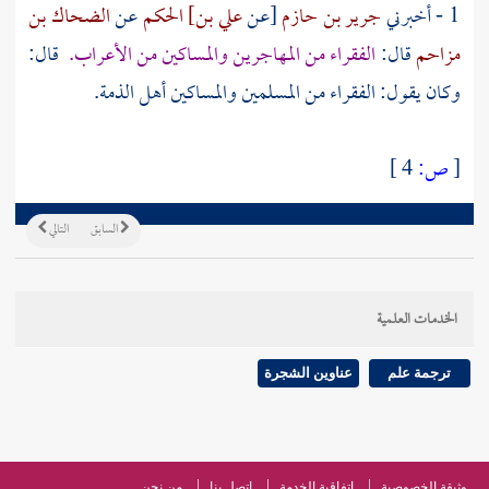
1 - أخبرني
جرير بن حازم
[عن
علي بن] الحكم
عن
الضحاك بن
مزاحم
قال:
الفقراء من
المهاجرين
والمساكين من الأعراب.
قال:
وكان يقول: الفقراء من المسلمين والمساكين أهل الذمة.
[
ص:
4 ]
السابق
التالي
الخدمات العلمية
ترجمة علم
عناوين الشجرة
وثيقة الخصوصية
اتفاقية الخدمة
اتصل بنا
من نحن