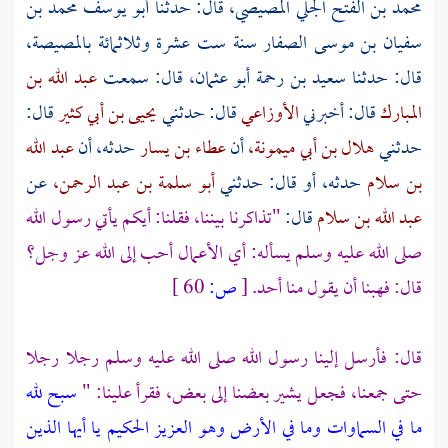
محمد بن الفتح الجلي المصيصي،
قال: حدثنا
أبو يوسف محمد بن
سفيان بن موسى الصفار
سنة ست عشرة وثلاثمائة
بالمصيصة،
قال: حدثنا
سعيد بن رحمة أبو عثمان،
قال: سمعت
عبد الله بن
المبارك
قال: أخبرني
الأوزاعي
قال: حدثني
يحيى بن أبي كثير
قال:
حدثني
هلال بن أبي ميمونة،
أن
عطاء بن يسار
حدثه، أن
عبد الله
بن سلام
حدثه، أو قال: حدثني
أبو سلمة بن عبد الرحمن،
عن
عبد الله بن سلام
قال:
"تذاكرنا بيننا، فقلنا: أيكم يأتي رسول الله
صلى الله عليه وسلم يسأله: أي الأعمال أحب إلى الله عز وجل؟
قال: فهبنا أن يقول منا أحد.
[
ص:
60 ]
قال: فأرسل إلينا رسول الله صلى الله عليه وسلم رجلا رجلا
حتى جمعنا، فجعل يشير بعضنا إلى بعض، فقرأ علينا: "
سبح لله
ما في السماوات وما في الأرض وهو العزيز الحكيم
يا أيها الذين