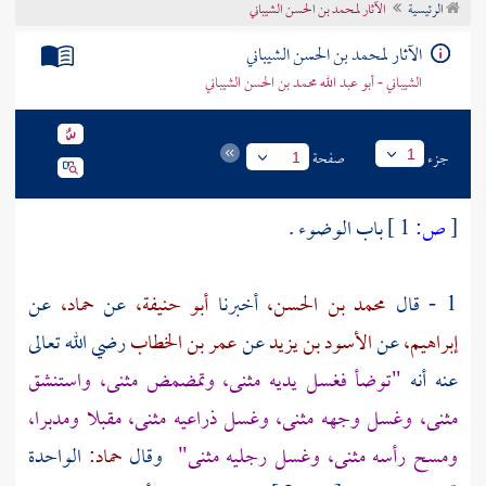
الرئيسية
الآثار لمحمد بن الحسن الشيباني
تراجم الأعلام
الآثار لمحمد بن الحسن الشيباني
الشيباني - أبو عبد الله محمد بن الحسن الشيباني
جزء
صفحة
1
1
[
ص:
1 ]
باب الوضوء .
1 - قال
محمد بن الحسن،
أخبرنا
أبو حنيفة،
عن
حماد،
عن
إبراهيم،
عن
الأسود بن يزيد
عن
عمر بن الخطاب
رضي الله تعالى
عنه أنه
"توضأ فغسل يديه مثنى، وتمضمض مثنى، واستنشق
مثنى، وغسل وجهه مثنى، وغسل ذراعيه مثنى، مقبلا ومدبرا،
ومسح رأسه مثنى، وغسل رجليه مثنى"
وقال
حماد:
الواحدة