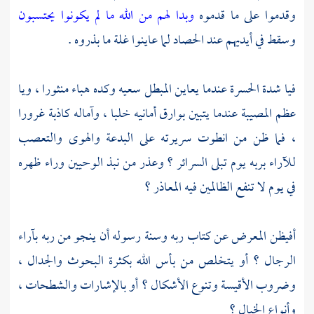
وقدموا على ما قدموه
وبدا لهم من الله ما لم يكونوا يحتسبون
وسقط في أيديهم عند الحصاد لما عاينوا غلة ما بذروه .
فيا شدة الحسرة عندما يعاين المبطل سعيه وكده هباء منثورا ، ويا
عظم المصيبة عندما يتبين بوارق أمانيه خلبا ، وآماله كاذبة غرورا
، فما ظن من انطوت سريرته على البدعة والهوى والتعصب
للآراء بربه يوم تبلى السرائر ؟ وعذر من نبذ الوحيين وراء ظهره
في يوم لا تنفع الظالمين فيه المعاذر ؟
أفيظن المعرض عن كتاب ربه وسنة رسوله أن ينجو من ربه بآراء
الرجال ؟ أو يتخلص من بأس الله بكثرة البحوث والجدال ،
وضروب الأقيسة وتنوع الأشكال ؟ أو بالإشارات والشطحات ،
وأنواع الخيال ؟