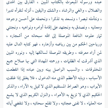
عبده ورسوله المبعوث بالكتاب المبين ، الفارق بين الهدى
والضلال ، والغي والرشاد ، والشك واليقين ، أنزله لنقرأه تدبرا
، ونتأمله تبصرا ، ونسعد به تذكرا ، ونحمله على أحسن وجوهه
ومعانيه ، ونصدق به ونجتهد على إقامة أوامره ونواهيه ، ونجتني
ثمار علومه النافعة الموصلة إلى الله سبحانه من أشجاره ،
ورياحين الحكم من بين رياضه وأزهاره ، فهو كتابه الدال عليه
لمن أراد معرفته ، وطريقه الموصلة لسالكها إليه ، ونوره المبين
الذي أشرقت له الظلمات ، ورحمته المهداة التي بها صلاح جميع
المخلوقات ، والسبب الواصل بينه وبين عباده إذا انقطعت
الأسباب ، وبابه الأعظم الذي منه الدخول ، فلا يغلق إذا غلقت
الأبواب ، وهو الصراط المستقيم الذي لا تميل به الآراء ، والذكر
الحكيم الذي لا تزيغ به الأهواء ، والنزل الكريم الذي لا يشبع
منه العلماء ، لا تفنى عجائبه ، ولا تقلع سحائبه ، ولا تنقضي آياته