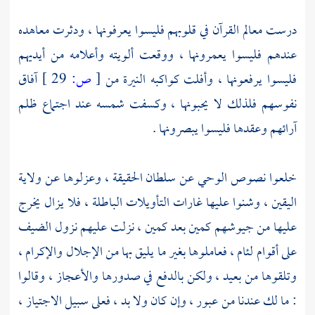
درست معالم القرآن في قلوبهم فليسوا يعرفونها ، ودثرت معاهده
عندهم فليسوا يعمرونها ، ووقعت ألويته وأعلامه من أيديهم
فليسوا يرفعونها ، وأفلت كواكبه النيرة من
[
ص:
29 ]
آفاق
نفوسهم فلذلك لا يحبونها ، وكسفت شمسه عند اجتماع ظلم
آرائهم وعقدها فليسوا يبصرونها .
خلعوا نصوص الوحي عن سلطان الحقيقة ، وعزلوها عن ولاية
اليقين ، وشنوا عليها غارات التأويلات الباطلة ، فلا يزال يخرج
عليها من جيوشهم كمين بعد كمين ، نزلت عليهم نزول الضيف
على أقوام لئام ، فعاملوها بغير ما يليق بها من الإجلال والإكرام ،
وتلقوها من بعيد ، ولكن بالدفع في صدورها والأعجاز ، وقالوا
: ما لك عندنا من عبور ، وإن كان ولا بد ، فعلى سبيل الاجتياز ،