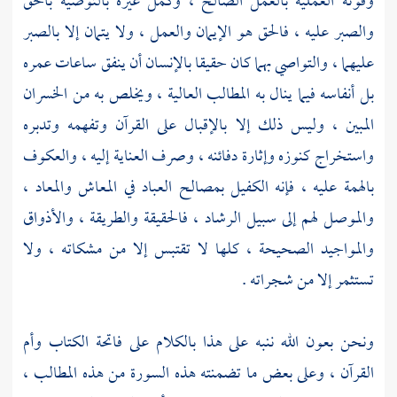
وقوته العملية بالعمل الصالح ، وكمل غيره بالتوصية بالحق
والصبر عليه ، فالحق هو الإيمان والعمل ، ولا يتمان إلا بالصبر
عليهما ، والتواصي بهما كان حقيقا بالإنسان أن ينفق ساعات عمره
بل أنفاسه فيما ينال به المطالب العالية ، ويخلص به من الخسران
المبين ، وليس ذلك إلا بالإقبال على القرآن وتفهمه وتدبره
واستخراج كنوزه وإثارة دفائنه ، وصرف العناية إليه ، والعكوف
بالهمة عليه ، فإنه الكفيل بمصالح العباد في المعاش والمعاد ،
والموصل لهم إلى سبيل الرشاد ، فالحقيقة والطريقة ، والأذواق
والمواجيد الصحيحة ، كلها لا تقتبس إلا من مشكاته ، ولا
تستثمر إلا من شجراته .
ونحن بعون الله ننبه على هذا بالكلام على فاتحة الكتاب وأم
القرآن ، وعلى بعض ما تضمنته هذه السورة من هذه المطالب ،