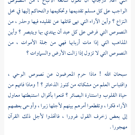
التي أعلا درجاتها أن تكون سائغة الاتباع ، من النصوص
الواجب على كل مسلم تقديمها وتحكيمها والتحاكم إليها في محل
النزاع ؟ وأين الآراء التي نهى قائلها عن تقليده فيها وحذر ، من
النصوص التي فرض على كل عبد أن يهتدي بها ويتبصر ؟ وأين
المذاهب التي إذا مات أربابها فهي من جملة الأموات ، من
النصوص التي لا تزول إذا زالت الأرض والسماوات ؟
سبحان الله ! ماذا حرم المعرضون عن نصوص الوحي ،
واقتباس العلم من مشكاته من كنوز الذخائر ؟ ! وماذا فاتهم من
حياة القلوب واستنارة البصائر ؟ قنعوا بأقوال استنبطتها معاول
الآراء فكرا ، وتقطعوا أمرهم بينهم لأجلها زبرا ، وأوحى بعضهم
إلى بعض زخرف القول غرورا ، فاتخذوا لأجل ذلك القرآن
مهجورا .