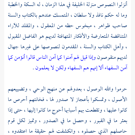
أنزلوا النصوص منزلة الخليفة في هذا الزمان ، له السكة والخطبة
وما له حكم نافذ ولا سلطان ، المتمسك عندهم بالكتاب والسنة
صاحب ظواهر ، مبخوس حظه من المعقول ، والمقلد للآراء
المتناقضة المتعارضة والأفكار المتهافتة لديهم هو الفاضل المقبول
، وأهل الكتاب والسنة ، المقدمون لنصوصها على غيرها جهال
لديهم منقوصون
وإذا قيل لهم آمنوا كما آمن الناس قالوا أنؤمن كما
آمن السفهاء ألا إنهم هم السفهاء ولكن لا يعلمون
.
حرموا والله الوصول ، بعدولهم عن منهج الوحي ، وتضييعهم
الأصول ، وتمسكوا بأعجاز لا صدور لها ، فخانتهم أحرص ما
كانوا عليها ، وتقطعت بهم أسبابها أحوج ما كانوا إليها ، حتى إذا
بعثر ما في القبور ، وحصل ما في الصدور ، وتميز لكل قوم
حاصلهم الذي حصلوه ، وانكشفت لهم حقيقة ما اعتقدوه ،