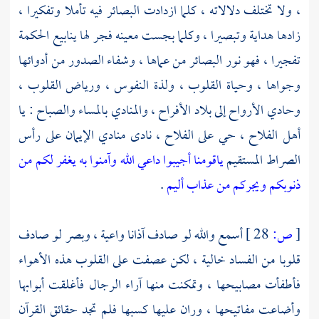
، ولا تختلف دلالاته ، كلما ازدادت البصائر فيه تأملا وتفكيرا ،
زادها هداية وتبصيرا ، وكلما بجست معينه فجر لها ينابيع الحكمة
تفجيرا ، فهو نور البصائر من عماها ، وشفاء الصدور من أدوائها
وجواها ، وحياة القلوب ، ولذة النفوس ، ورياض القلوب ،
وحادي الأرواح إلى بلاد الأفراح ، والمنادي بالمساء والصباح : يا
أهل الفلاح ، حي على الفلاح ، نادى منادي الإيمان على رأس
الصراط المستقيم
ياقومنا أجيبوا داعي الله وآمنوا به يغفر لكم من
ذنوبكم ويجركم من عذاب أليم
.
[
ص:
28 ]
أسمع والله لو صادف آذانا واعية ، وبصر لو صادف
قلوبا من الفساد خالية ، لكن عصفت على القلوب هذه الأهواء
فأطفأت مصابيحها ، وتمكنت منها آراء الرجال فأغلقت أبوابها
وأضاعت مفاتيحها ، وران عليها كسبها فلم تجد حقائق القرآن