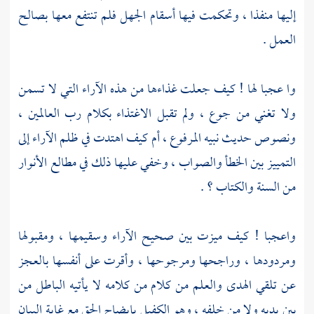
إليها منفذا ، وتحكمت فيها أسقام الجهل فلم تنتفع معها بصالح
العمل .
وا عجبا لها ! كيف جعلت غذاءها من هذه الآراء التي لا تسمن
ولا تغني من جوع ، ولم تقبل الاغتذاء بكلام رب العالمين ،
ونصوص حديث نبيه المرفوع ، أم كيف اهتدت في ظلم الآراء إلى
التمييز بين الخطأ والصواب ، وخفي عليها ذلك في مطالع الأنوار
من السنة والكتاب ؟ .
واعجبا ! كيف ميزت بين صحيح الآراء وسقيمها ، ومقبولها
ومردودها ، وراجحها ومرجوحها ، وأقرت على أنفسها بالعجز
عن تلقي الهدى والعلم من كلام من كلامه لا يأتيه الباطل من
بين يديه ولا من خلفه ، وهو الكفيل بإيضاح الحق مع غاية البيان