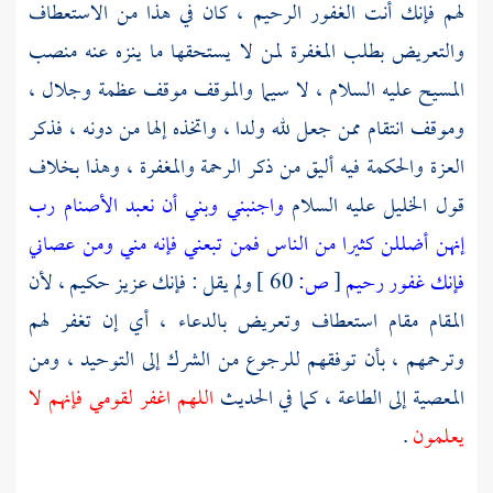
لهم فإنك أنت الغفور الرحيم ، كان في هذا من الاستعطاف
والتعريض بطلب المغفرة لمن لا يستحقها ما ينزه عنه منصب
المسيح
عليه السلام ، لا سيما والموقف موقف عظمة وجلال ،
وموقف انتقام ممن جعل لله ولدا ، واتخذه إلها من دونه ، فذكر
العزة والحكمة فيه أليق من ذكر الرحمة والمغفرة ، وهذا بخلاف
قول
الخليل
عليه السلام
واجنبني وبني أن نعبد الأصنام رب
إنهن أضللن كثيرا من الناس فمن تبعني فإنه مني ومن عصاني
فإنك غفور رحيم
[
ص:
60 ]
ولم يقل : فإنك عزيز حكيم ، لأن
المقام مقام استعطاف وتعريض بالدعاء ، أي إن تغفر لهم
وترحمهم ، بأن توفقهم للرجوع من الشرك إلى التوحيد ، ومن
المعصية إلى الطاعة ، كما في الحديث
اللهم اغفر لقومي فإنهم لا
يعلمون
.