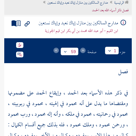
الرئيسية
مدارج السالكين بين منازل إياك نعبد وإياك نستعين
تراجم الأعلام
فصل ذكر أسماء الله بعد الحمد
مدارج السالكين بين منازل إياك نعبد وإياك نستعين
ابن القيم - أبو عبد الله محمد بن أبي بكر ابن قيم الجوزية
جزء
صفحة
1
59
فصل
في ذكر هذه الأسماء بعد الحمد ، وإيقاع الحمد على مضمونها
ومقتضاها ما يدل على أنه محمود في إلهيته ، محمود في ربوبيته ،
محمود في رحمانيته ، محمود في ملكه ، وأنه إله محمود ، ورب محمود
، ورحمن محمود ، وملك محمود ، فله بذلك جميع أقسام الكمال :
كمال من هذا الاسم بمفرده ، وكمال من الآخر بمفرده ، وكمال