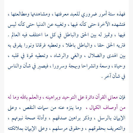
فهذه ستة أمور ضروري للعبد معرفتها ، ومشاهدتها ومطالعتها ،
فتشهده الآخرة حتى كأنه فيها ، وتغيبه عن الدنيا حتى كأنه ليس
فيها ، وتميز له بين الحق والباطل في كل ما اختلف فيه العالم .
فتريه الحق حقا ، والباطل باطلا ، وتعطيه فرقانا ونورا يفرق به
بين الهدى والضلال ، والغي والرشاد ، وتعطيه قوة في قلبه ،
وحياة ، وسعة وانشراحا وبهجة وسرورا ، فيصير في شأن والناس
في شأن آخر .
فإن
معاني القرآن دائرة على التوحيد وبراهينه ، والعلم بالله وما له
من أوصاف الكمال ،
وما ينزه عنه من سمات النقص ، وعلى
الإيمان بالرسل ، وذكر براهين صدقهم ، وأدلة صحة نبوتهم ،
والتعريف بحقوقهم ، وحقوق مرسلهم ، وعلى الإيمان بملائكته