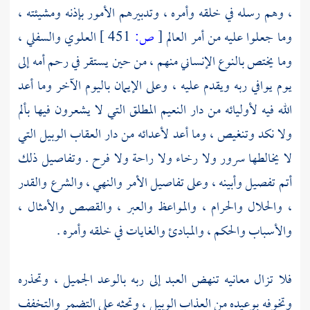
، وهم رسله في خلقه وأمره ، وتدبيرهم الأمور بإذنه ومشيئته ،
وما جعلوا عليه من أمر العالم
[
ص:
451 ]
العلوي والسفلي ،
وما يختص بالنوع الإنساني منهم ، من حين يستقر في رحم أمه إلى
يوم يوافي ربه ويقدم عليه ، وعلى الإيمان باليوم الآخر وما أعد
الله فيه لأوليائه من دار النعيم المطلق التي لا يشعرون فيها بألم
ولا نكد وتنغيص ، وما أعد لأعدائه من دار العقاب الوبيل التي
لا يخالطها سرور ولا رخاء ولا راحة ولا فرح . وتفاصيل ذلك
أتم تفصيل وأبينه ، وعلى تفاصيل الأمر والنهي ، والشرع والقدر
، والحلال والحرام ، والمواعظ والعبر ، والقصص والأمثال ،
والأسباب والحكم ، والمبادئ والغايات في خلقه وأمره .
فلا تزال معانيه تنهض العبد إلى ربه بالوعد الجميل ، وتحذره
وتخوفه بوعيده من العذاب الوبيل ، وتحثه على التضمر والتخفف