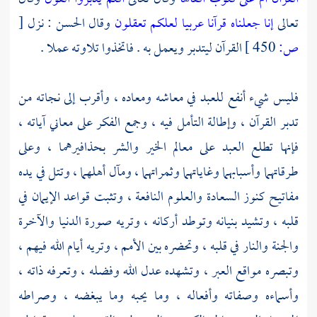
تعالى
إنا جعلناه قرآنا عربيا لعلكم تعقلون
وقال
الحسن
: نزل
[
ص:
450 ]
القرآن ليتدبر ويعمل به . فاتخذوا تلاوته عملا .
فليس شيء أنفع للعبد في معاشه ومعاده ، وأقرب إلى نجاته من
تدبر القرآن ، وإطالة التأمل فيه ، وجمع الفكر على معاني آياته ،
فإنها تطلع العبد على معالم الخير والشر بحذافيرهما ، وعلى
طرقاتهما وأسبابهما وغاياتهما وثمراتهما ، ومآل أهلهما ، وتتل في يده
مفاتيح كنوز السعادة والعلوم النافعة ، وتثبت قواعد الإيمان في
قلبه ، وتشيد بنيانه وتوطد أركانه ، وتريه صورة الدنيا والآخرة
والجنة والنار في قلبه ، وتحضره بين الأمم ، وتريه أيام الله فيهم ،
وتبصره مواقع العبر ، وتشهده عدل الله وفضله ، وتعرفه ذاته ،
وأسماءه وصفاته وأفعاله ، وما يحبه وما يبغضه ، وصراطه