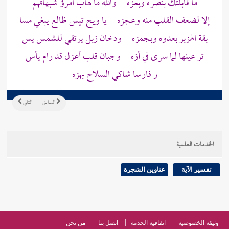
ما قابلتك بنصره وبعزه والله ما هاب امرؤ شبهاتهم
إلا لضعف القلب منه وعجزه يا ويح تيس ظالع يبغي مسا
بقة الهزبر بعدوه وبجمزه ودخان زبل يرتقي للشمس يس
تر عينها لما سرى في أزه وجبان قلب أعزل قد رام يأس
ر فارسا شاكي السلاح بهزه
السابق
التالي
الخدمات العلمية
تفسير الآية
عناوين الشجرة
وثيقة الخصوصية
اتفاقية الخدمة
اتصل بنا
من نحن