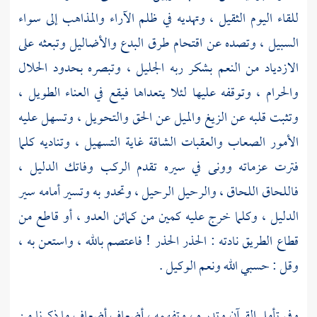
للقاء اليوم الثقيل ، وتهديه في ظلم الآراء والمذاهب إلى سواء
السبيل ، وتصده عن اقتحام طرق البدع والأضاليل وتبعثه على
الازدياد من النعم بشكر ربه الجليل ، وتبصره بحدود الحلال
والحرام ، وتوقفه عليها لئلا يتعداها فيقع في العناء الطويل ،
وتثبت قلبه عن الزيغ والميل عن الحق والتحويل ، وتسهل عليه
الأمور الصعاب والعقبات الشاقة غاية التسهيل ، وتناديه كلما
فترت عزماته وونى في سيره تقدم الركب وفاتك الدليل ،
فاللحاق اللحاق ، والرحيل الرحيل ، وتحدو به وتسير أمامه سير
الدليل ، وكلما خرج عليه كمين من كمائن العدو ، أو قاطع من
قطاع الطريق نادته : الحذر الحذر ! فاعتصم بالله ، واستعن به ،
وقل : حسبي الله ونعم الوكيل .
وفي تأمل القرآن وتدبره ، وتفهمه ، أضعاف أضعاف ما ذكرنا من