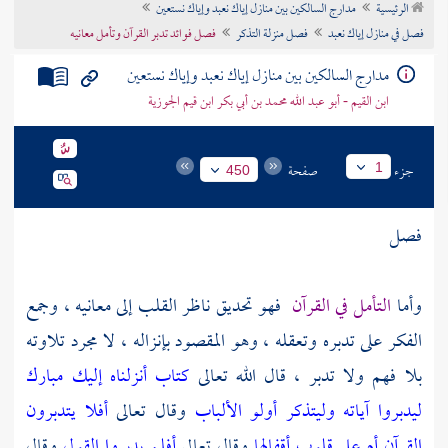
الرئيسية
مدارج السالكين بين منازل إياك نعبد وإياك نستعين
تراجم الأعلام
فصل في منازل إياك نعبد
فصل منزلة التذكر
فصل فوائد تدبر القرآن وتأمل معانيه
مدارج السالكين بين منازل إياك نعبد وإياك نستعين
ابن القيم - أبو عبد الله محمد بن أبي بكر ابن قيم الجوزية
جزء
صفحة
1
450
فصل
وأما
التأمل في القرآن
فهو تحديق ناظر القلب إلى معانيه ، وجمع
الفكر على تدبره وتعقله ، وهو المقصود بإنزاله ، لا مجرد تلاوته
بلا فهم ولا تدبر ، قال الله تعالى
كتاب أنزلناه إليك مبارك
ليدبروا آياته وليتذكر أولو الألباب
وقال تعالى
أفلا يتدبرون
القرآن أم على قلوب أقفالها
وقال تعالى
أفلم يدبروا القول
وقال