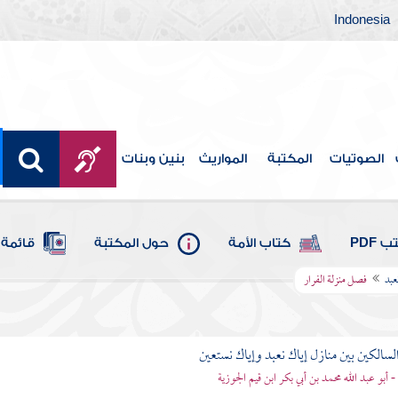
Indonesia
الصوتيات
المكتبة
المواريث
بنين وبنات
 PDF
كتاب الأمة
حول المكتبة
قائمة 
عبد
فصل منزلة الفرار
لسالكين بين منازل إياك نعبد وإياك نستعين
 - أبو عبد الله محمد بن أبي بكر ابن قيم الجوزية