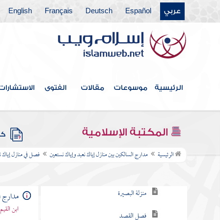
الموت
عربي
Español
Deutsch
Français
English
فصل في انقسام العبودية إلى عامة
وخاصة
فصل في مراتب إياك نعبد علما
الرئيسية
موسوعات
مقالات
الفتوى
الاستشارات
وعملا
فصل مراتب العبودية وهي خمس عشرة مرتبة
المكتبة الإسلامية
كتب
فصل في منازل إياك نعبد
الرئيسية
مدارج السالكين بين منازل إياك نعبد وإياك نستعين
فصل في منازل إياك ن
منزلة اليقظة
منزلة البصيرة
مدارج ا
ابن القيم
فصل القصد