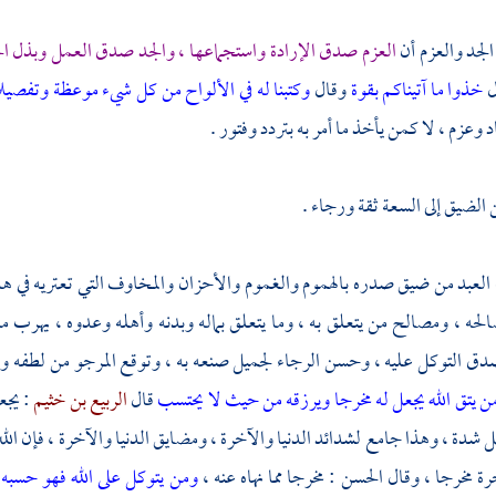
الجد والعزم أن
العزم صدق الإرادة واستجماعها ، والجد صدق العمل وبذل الج
ل
خذوا ما آتيناكم بقوة
وقال
وكتبنا له في الألواح من كل شيء موعظة وتفصي
وعزم ، لا كمن يأخذ ما أمر به بتردد وفتور .
 الضيق إلى السعة ثقة ورجاء .
لعبد من ضيق صدره بالهموم والغموم والأحزان والمخاوف التي تعتريه في هذ
حه ، ومصالح من يتعلق به ، وما يتعلق بماله وبدنه وأهله وعدوه ، يهرب م
دق التوكل عليه ، وحسن الرجاء لجميل صنعه به ، وتوقع المرجو من لطفه وبره
ن يتق الله يجعل له مخرجا ويرزقه من حيث لا يحتسب
قال
الربيع بن خثيم
: يجع
 شدة ، وهذا جامع لشدائد الدنيا والآخرة ، ومضايق الدنيا والآخرة ، فإن ال
خرة مخرجا ، وقال
الحسن
: مخرجا مما نهاه عنه ،
ومن يتوكل على الله فهو حسبه