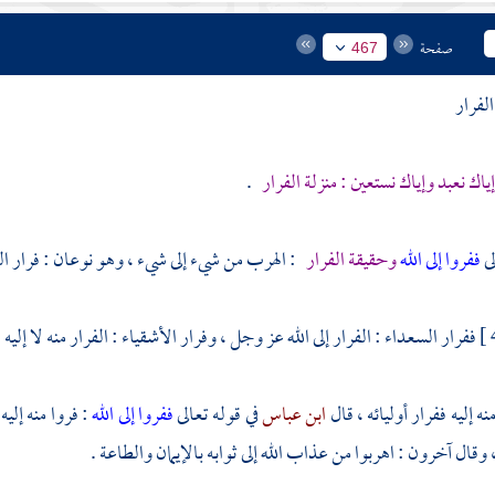
صفحة
467
لفرار
اك نعبد وإياك نستعين : منزلة الفرار
.
لى
ففروا إلى الله
وحقيقة الفرار
: الهرب من شيء إلى شيء ، وهو نوعان : فرار الس
ففرار السعداء : الفرار إلى الله عز وجل ، وفرار الأشقياء : الفرار منه لا إليه .
نه إليه ففرار أوليائه ، قال
ابن عباس
في قوله تعالى
ففروا إلى الله
: فروا منه إلي
ه ، وقال آخرون : اهربوا من عذاب الله إلى ثوابه بالإيمان والطاعة .