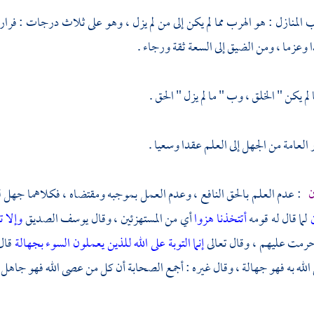
لمنازل : هو الهرب مما لم يكن إلى من لم يزل ، وهو على ثلاث درجات : فرار 
 وعزما ، ومن الضيق إلى السعة ثقة ورجاء .
لم يكن " الخلق ، وب " ما لم يزل " الحق .
 العامة من الجهل إلى العلم عقدا وسعيا .
ن
: عدم العلم بالحق النافع ، وعدم العمل بموجبه ومقتضاه ، فكلاهما جهل 
ن
لما قال له قومه
أتتخذنا هزوا
أي من المستهزئين ، وقال
يوسف الصديق
وإلا 
حرمت عليهم ، وقال تعالى
إنما التوبة على الله للذين يعملون السوء بجهالة
قال
لله به فهو جهالة ، وقال غيره : أجمع الصحابة أن كل من عصى الله فهو جاهل ،