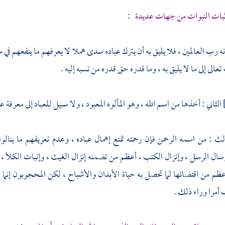
بات النبوات من جهات عديدة
:
ه رب العالمين ، فلا يليق به أن يترك عباده سدى هملا لا يعرفهم ما ينفعهم في
عالى إلى ما لا يليق به ، وما قدره حق قدره من نسبه إليه .
الثاني : أخذها من اسم الله ، وهو المألوه المعبود ، ولا سبيل للعباد إلى معرفة 
لث : من اسمه الرحمن فإن رحمته تمنع إهمال عباده ، وعدم تعريفهم ما ينال
ل الرسل ، وإنزال الكتب ، أعظم من تضمنه إنزال الغيث ، وإنبات الكلأ ، و
ظم من اقتضائها لما تحصل به حياة الأبدان والأشباح ، لكن المحجوبون إنما
 أمرا وراء ذلك .