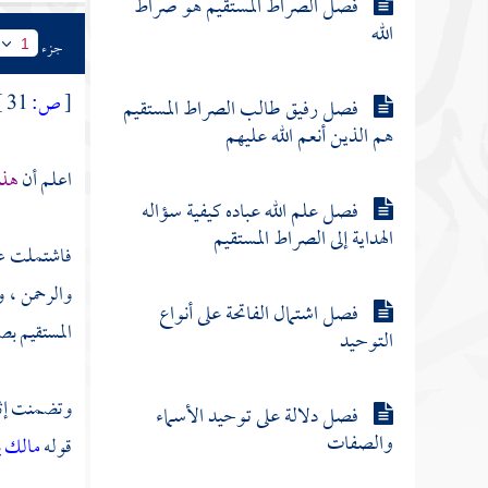
فصل الصراط المستقيم هو صراط
الله
جزء
1
[
ص:
31 ]
فصل رفيق طالب الصراط المستقيم
هم الذين أنعم الله عليهم
اعلم أن
هذه
فصل علم الله عباده كيفية سؤاله
الهداية إلى الصراط المستقيم
فاشتملت ع
والرحمن ، و
فصل اشتمال الفاتحة على أنواع
المستقيم بصف
التوحيد
وتضمنت إثبا
فصل دلالة على توحيد الأسماء
والصفات
قوله
مالك ي