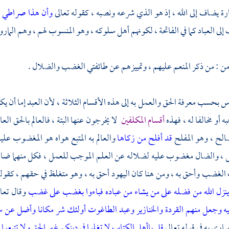
ة يضاف إلى الله ، إذ هو الذي شرعه ونصبه ، كقوله تعالى
وأن هذا صراطي م
لى العباد كما في الفاتحة ، لكونهم أهل سلوكه ، وهو المنسوب لهم ، وهم المارو
من : من ذكر المنعم عليهم ، وتمييزهم عن طائفتي الغضب والضلال .
 بحسب معرفة الحق والعمل به إلى هذه الأقسام الثلاثة ، لأن العبد إما أن يكون 
 أو مخالفا له ، فهذه
أقسام المكلفين
لا يخرجون عنها البتة ، فالعالم بالحق الع
الح ، وهو المفلح
قد أفلح من زكاها
والعالم به المتبع هواه هو المغضوب ع
ل ، والضال مغضوب عليه لضلاله عن العلم الموجب للعمل ، فكل منهما ضال
لغضب وأحق به ، ومن هنا كان اليهود أحق به ، وهو متغلظ في حقهم ، كقوله
ن ينزل الله من فضله على من يشاء من عباده فباءوا بغضب على غضب
وقال تعا
وجعل منهم القردة والخنازير وعبد الطاغوت أولئك شر مكانا وأضل عن س
رى به في قوله تعالى
قل ياأهل الكتاب لا تغلوا في دينكم غير الحق ولا تتبعو