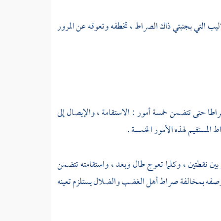
ليب التي بجنبتي ذاك الصراط ، تخطفه وتعوقه عن المرور
طا حتى تتضمن خمسة أمور : الاستقامة ، والإيصال إلى
 المستقيم لهذه الأمور الخمسة .
ين نقطتين ، وكلما تعوج طال وبعد ، واستقامته تتضمن
هم ووصفه بمخالفة صراط أهل الغضب والضلال يستلزم تعينه