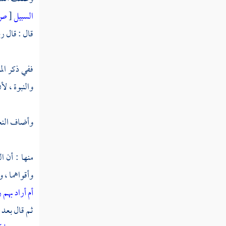
السبيل
[
ص:
فصل مراتب العبودية وهي خمس عشرة مرتبة
قال : قال ر
فصل في منازل إياك نعبد
ففي ذكر ال
والنبوة ، لأ
وأضاف النع
منها : أن 
وأقواهما ، 
أم أراد بهم
ثم قال بعد