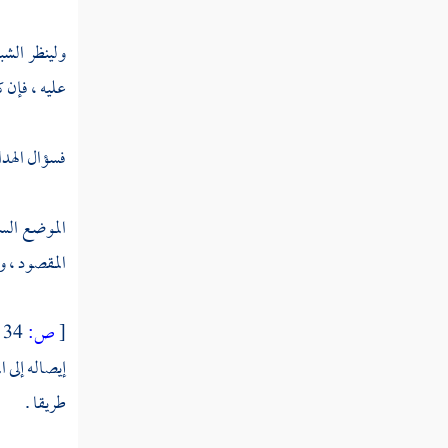
والاستعانة
ولينظر الشب
فصل لا يكون العبد متحققا بإياك نعبد إلا
عليه ، فإن
بمتابعة الرسول والإخلاص وأقسام الناس في ذلك
فصل أهل مقام إياك نعبد لهم في
فسؤال الهد
أفضل العبادة وأنفعها وأحقها بالإيثار
والتخصيص أربع طرق
الموضع الس
المقصود ، و
فصل منفعة العبادة وحكمتها ومقصودها
وانقسام الناس في ذلك لأربعة أصناف
[
ص:
34 ]
فصل سر العبودية وغايتها وحكمتها
إيصاله إلى 
طريقا .
فصل بناء إياك نعبد على أربع قواعد