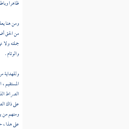
ظاهرا وباطنا
منكري النبوات
ومن هنا يعل
فصل إذا ثبتت النبوات والرسالة
ثبتت صفة التكلم والتكليم
من الحق أ
جملته ولا ن
فصل في بيان تضمنها للرد على من
والوئام .
قال بقدم العالم
وللهداية مر
فصل في بيان تضمنها للرد على
المستقيم ، 
الرافضة
الصراط الذي
على ذاك الص
فصل سر الخلق والأمر والشرائع
ومنهم من يم
على هذا ، ح
فصل أقسام الناس في العبادة