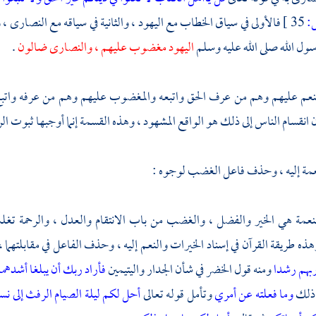
35 ]
فالأولى في سياق الخطاب مع
اليهود ،
والثانية في سياقه مع
النصارى ،
و
سول الله صلى الله عليه وسلم
اليهود مغضوب عليهم ، والنصارى ضالون
.
منعم عليهم وهم من عرف الحق واتبعه والمغضوب عليهم وهم من عرفه واتبع
ن انقسام الناس إلى ذلك هو الواقع المشهود ، وهذه القسمة إنما أوجبها ثبوت الر
مة إليه ، وحذف فاعل الغضب لوجوه :
النعمة هي الخير والفضل ، والغضب من باب الانتقام والعدل ، والرحمة تغ
وهذه طريقة القرآن في إسناد الخيرات والنعم إليه ، وحذف الفاعل في مقابلتهما
 ربهم رشدا
ومنه قول
الخضر
في شأن الجدار واليتيمين
فأراد ربك أن يبلغا أشدهم
 ذلك
وما فعلته عن أمري
وتأمل قوله تعالى
أحل لكم ليلة الصيام الرفث إلى ن