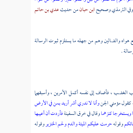
في
الترمذي
وصحيح
ابن حبان
من حديث
عدي بن حاتم
 هواه والضالين وهم من جهله ما يستلزم ثبوت الرسالة
سالة .
لب الغضب ، فأضاف إلى نفسه أكمل الأمرين ، وأسبقهما
 ، كقول مؤمني الجن
وأنا لا ندري أشر أريد بمن في الأرض
ا ويستخرجا كنزهما
وقال في خرق السفينة
فأردت أن أعيبها
سائكم
وقوله
حرمت عليكم الميتة والدم ولحم الخنزير
وقوله