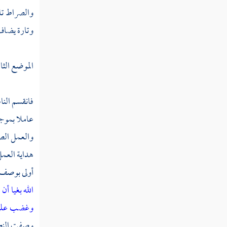
والصراط تار
فصل دعوة جميع الرسل إلى إياك نعبد
وتارة يضاف إ
وإياك نستعين
الموضع الثا
فصل الله تعالى جعل العبودية
وصف أكمل خلقه
فانقسم الناس
فصل في لزوم إياك نعبد لكل عبد إلى
عاملا بموجبه
الموت
والعمل الص
هداية العم
فصل في انقسام العبودية إلى عامة
أولى بوصف ا
وخاصة
الله بغيا أ
وغضب عليه 
فصل في مراتب إياك نعبد علما
وعملا
وصفت النصا