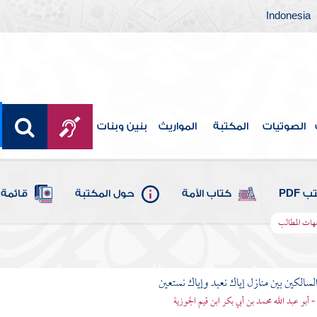
Indonesia
الصوتيات
المكتبة
المواريث
بنين وبنات
 PDF
كتاب الأمة
حول المكتبة
قائمة 
مهات المطالب
لسالكين بين منازل إياك نعبد وإياك نستعين
 - أبو عبد الله محمد بن أبي بكر ابن قيم الجوزية