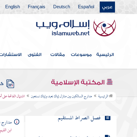
عربي
Español
Deutsch
Français
English
فهرس الكتاب
الرئيسية
موسوعات
مقالات
الفتوى
الاستشارات
هداية القرآن
المكتبة الإسلامية
كتب
اشتمال الفاتحة على أمهات المطالب
الرئيسية
مدارج السالكين بين منازل إياك نعبد وإياك نستعين
اشتمال الفاتحة على أ
فصل الصراط المستقيم
مدارج ا
ابن القيم