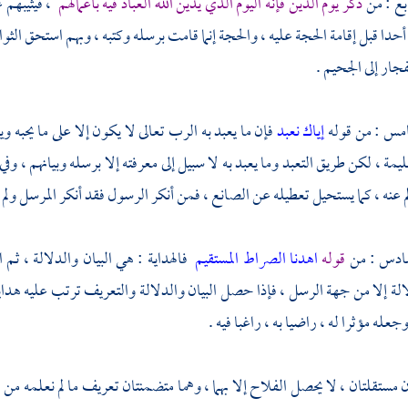
بع : من
ذكر يوم الدين فإنه اليوم الذي يدين الله العباد فيه بأعمالهم
، فيثيبهم 
أحدا قبل إقامة الحجة عليه ، والحجة إنما قامت برسله وكتبه ، وبهم استحق الثو
فجار إلى الجحيم .
امس : من قوله
إياك نعبد
فإن ما يعبد به الرب تعالى لا يكون إلا على ما يح
يمة ، لكن طريق التعبد وما يعبد به لا سبيل إلى معرفته إلا برسله وبيانهم ، وف
 عنه ، كما يستحيل تعطيله عن الصانع ، فمن أنكر الرسول فقد أنكر المرسل ولم ي
سادس : من
قوله
اهدنا الصراط المستقيم
فالهداية : هي البيان والدلالة ، ثم ا
الة إلا من جهة الرسل ، فإذا حصل البيان والدلالة والتعريف ترتب عليه هداية ا
جعله مؤثرا له ، راضيا به ، راغبا فيه .
 مستقلتان ، لا يحصل الفلاح إلا بهما ، وهما متضمنتان تعريف ما لم نعلمه من ال