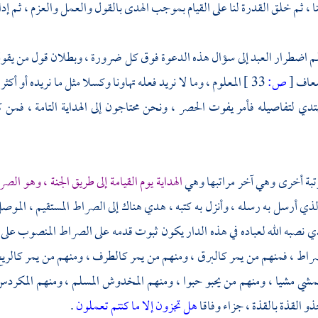
 ، ثم خلق القدرة لنا على القيام بموجب الهدى بالقول والعمل والعزم ، ثم إدامة ذ
م اضطرار العبد إلى سؤال هذه الدعوة فوق كل ضرورة ، وبطلان قول من يقول : 
ضعاف
[
ص:
33 ]
المعلوم ، وما لا نريد فعله تهاونا وكسلا مثل ما نريده أو أكثر
هتدي لتفاصيله فأمر يفوت الحصر ، ونحن محتاجون إلى الهداية التامة ، فمن 
تبة أخرى وهي آخر مراتبها وهي
الهداية يوم القيامة إلى طريق الجنة ، وهو الص
الذي أرسل به رسله ، وأنزل به كتبه ، هدي هناك إلى الصراط المستقيم ، الموصل
 نصبه الله لعباده في هذه الدار يكون ثبوت قدمه على الصراط المنصوب على
راط ، فمنهم من يمر كالبرق ، ومنهم من يمر كالطرف ، ومنهم من يمر كالري
شي مشيا ، ومنهم من يحبو حبوا ، ومنهم المخدوش المسلم ، ومنهم المكردس 
ذو القذة بالقذة ، جزاء وفاقا
هل تجزون إلا ما كنتم تعملون
.