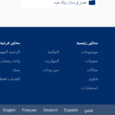
فصل في منازل إياك نعبد
محاور رئيسية
محاور فرعية
موسوعات
المكتبة
الرحمة المهد
صوتيات
المواريث
واحة رمضان
مقالات
بنين وبنات
نسك
فتاوى
للشباب فقط
استشارات
عربي
Español
Deutsch
Français
English