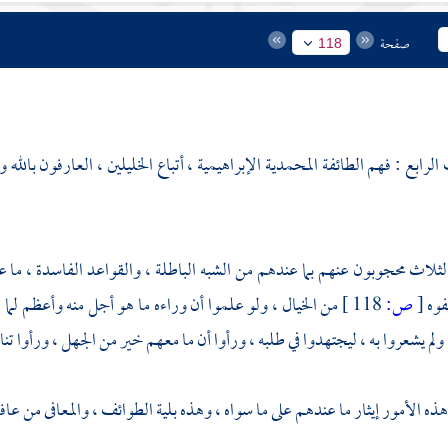
صفحة
118
الرابع : فهم الطائفة المحمدية الإبراهيمية ، أتباع الخليلين ، العارفون بالله
ثلاث محجوبون عنهم بما عندهم من الشبه الباطلة ، والقواعد الفاسدة ، ما 
لفوه
[
ص:
118 ]
من الخيال ، ولو علموا أن وراءه ما هو أجل منه وأعظم لما 
، ولم يشعروا به ، ليجتهدوا في طلبه ، ورأوا أن ما معهم خير من الجهل ، ورأوا 
 الأمور إيثار ما عندهم على ما سواه ، وهذه بلية الطوائف ، والمعافى من عافاه 