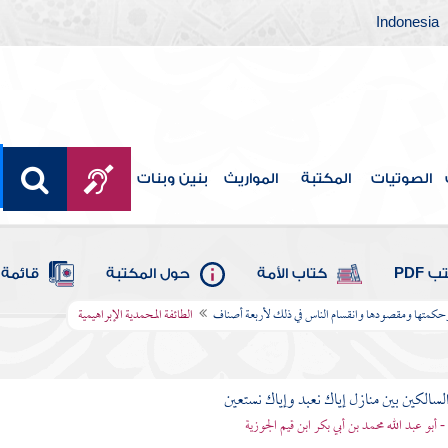
Indonesia
الصوتيات
المكتبة
المواريث
بنين وبنات
 PDF
كتاب الأمة
حول المكتبة
قائمة 
وحكمتها ومقصودها وانقسام الناس في ذلك لأربعة أصناف
الطائفة المحمدية الإبراهيمية
لسالكين بين منازل إياك نعبد وإياك نستعين
 - أبو عبد الله محمد بن أبي بكر ابن قيم الجوزية