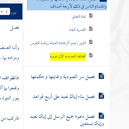
وانقسام الناس في ذلك لأربعة أصناف
جزء
1
نفاة التعليل
فصل
القدرية النفاة
الذين زعموا أن فائدة العبادة رياضة النفوس
وأما الصنف 
الطائفة المحمدية الإبراهيمية
ومراده بها .
فصل سر العبودية وغايتها وحكمتها
فالطوائف ال
وقنعوا بما أ
فصل بناء إياك نعبد على أربع قواعد
بنور النبوة 
فصل دعوة جميع الرسل إلى إياك نعبد
فتركب من هذه
وإياك نستعين