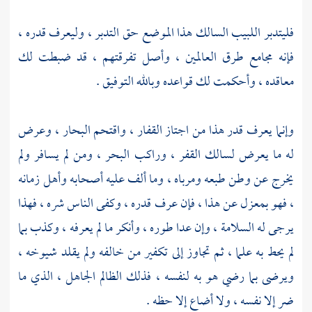
فليتدبر اللبيب السالك هذا الموضع حق التدبر ، وليعرف قدره ،
فإنه مجامع طرق العالمين ، وأصل تفرقتهم ، قد ضبطت لك
معاقده ، وأحكمت لك قواعده وبالله التوفيق .
وإنما يعرف قدر هذا من اجتاز القفار ، واقتحم البحار ، وعرض
له ما يعرض لسالك القفر ، وراكب البحر ، ومن لم يسافر ولم
يخرج عن وطن طبعه ومرباه ، وما ألف عليه أصحابه وأهل زمانه
، فهو بمعزل عن هذا ، فإن عرف قدره ، وكفى الناس شره ، فهذا
يرجى له السلامة ، وإن عدا طوره ، وأنكر ما لم يعرفه ، وكذب بما
لم يحط به علما ، ثم تجاوز إلى تكفير من خالفه ولم يقلد شيوخه ،
ويرضى بما رضي هو به لنفسه ، فذلك الظالم الجاهل ، الذي ما
ضر إلا نفسه ، ولا أضاع إلا حظه .