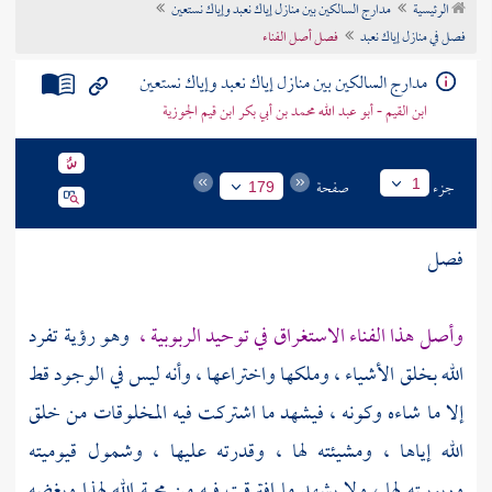
الرئيسية
مدارج السالكين بين منازل إياك نعبد وإياك نستعين
تراجم الأعلام
فصل في منازل إياك نعبد
فصل أصل الفناء
مدارج السالكين بين منازل إياك نعبد وإياك نستعين
ابن القيم - أبو عبد الله محمد بن أبي بكر ابن قيم الجوزية
جزء
صفحة
1
179
فصل
وأصل هذا الفناء الاستغراق في توحيد الربوبية ،
وهو رؤية تفرد
الله بخلق الأشياء ، وملكها واختراعها ، وأنه ليس في الوجود قط
إلا ما شاءه وكونه ، فيشهد ما اشتركت فيه المخلوقات من خلق
الله إياها ، ومشيئته لها ، وقدرته عليها ، وشمول قيوميته
وربوبيته لها ، ولا يشهد ما افترقت فيه من محبة الله لهذا وبغضه