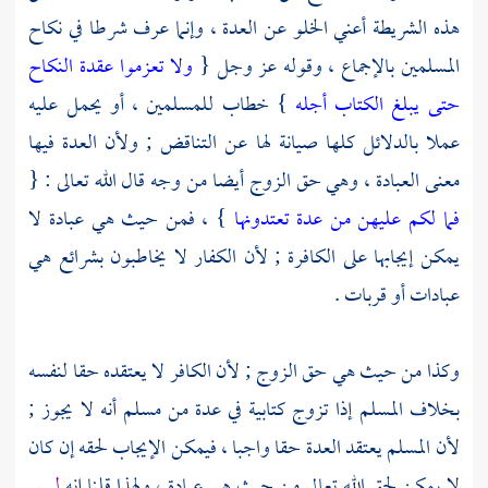
هذه الشريطة أعني الخلو عن العدة ، وإنما عرف شرطا في نكاح
المسلمين بالإجماع ، وقوله عز وجل {
ولا تعزموا عقدة النكاح
حتى يبلغ الكتاب أجله
} خطاب للمسلمين ، أو يحمل عليه
عملا بالدلائل كلها صيانة لها عن التناقض ; ولأن العدة فيها
معنى العبادة ، وهي حق الزوج أيضا من وجه قال الله تعالى : {
فما لكم عليهن من عدة تعتدونها
} ، فمن حيث هي عبادة لا
يمكن إيجابها على الكافرة ; لأن الكفار لا يخاطبون بشرائع هي
عبادات أو قربات .
وكذا من حيث هي حق الزوج ; لأن الكافر لا يعتقده حقا لنفسه
بخلاف المسلم إذا تزوج كتابية في عدة من مسلم أنه لا يجوز ;
لأن المسلم يعتقد العدة حقا واجبا ، فيمكن الإيجاب لحقه إن كان
لا يمكن لحق الله تعالى من حيث هي عبادة ، ولهذا قلنا إنه
ليس