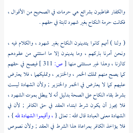
والكفار مخاطبون بشرائع هي حرمات في الصحيح من الأقوال ،
فكانت حرمة النكاح بغير شهود ثابتة في حقهم .
( ولنا ) أنهم كانوا يتدينون النكاح بغير شهود ، والكلام فيه ،
ونحن أمرنا بتركهم ، وما يدينون إلا ما استثني من عقودهم
كالزنا ، وهذا غير مستثنى منها
[
ص:
311 ]
فيصح في حقهم
كما يصح منهم تملك الخمر ، والخنزير ، وتمليكهما ، فلا يعترض
عليهم كما لا يعترض في الخمر والخنزير ; ولأن الشهادة ليست
بشرط بقاء النكاح على الصحة بدليل أنه لا يبطل بموت الشهود ،
فلا يجوز أن يكون شرط ابتداء العقد في حق الكافر ; لأن في
الشهادة معنى العبادة قال الله : تعالى {
، وأقيموا الشهادة لله
} ،
فلا يؤاخذ الكافر بمراعاة هذا الشرط في العقد ; ولأن نصوص