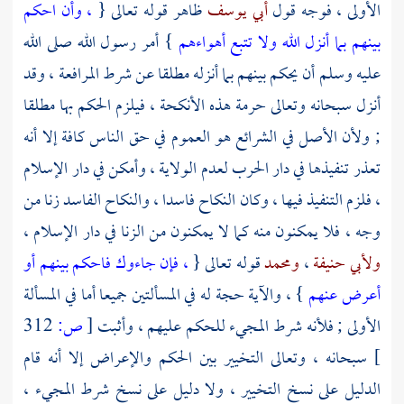
الأولى ، فوجه قول
أبي يوسف
ظاهر قوله تعالى {
، وأن احكم
بينهم بما أنزل الله ولا تتبع أهواءهم
} أمر رسول الله صلى الله
عليه وسلم أن يحكم بينهم بما أنزله مطلقا عن شرط المرافعة ، وقد
أنزل سبحانه وتعالى حرمة هذه الأنكحة ، فيلزم الحكم بها مطلقا
; ولأن الأصل في الشرائع هو العموم في حق الناس كافة إلا أنه
تعذر تنفيذها في دار الحرب لعدم الولاية ، وأمكن في دار الإسلام
، فلزم التنفيذ فيها ، وكان النكاح فاسدا ، والنكاح الفاسد زنا من
وجه ، فلا يمكنون منه كما لا يمكنون من الزنا في دار الإسلام ،
ولأبي حنيفة
،
ومحمد
قوله تعالى {
، فإن جاءوك فاحكم بينهم أو
أعرض عنهم
} ، والآية حجة له في المسألتين جميعا أما في المسألة
الأولى ; فلأنه شرط المجيء للحكم عليهم ، وأثبت
[
ص:
312
]
سبحانه ، وتعالى التخيير بين الحكم والإعراض إلا أنه قام
الدليل على نسخ التخيير ، ولا دليل على نسخ شرط المجيء ،