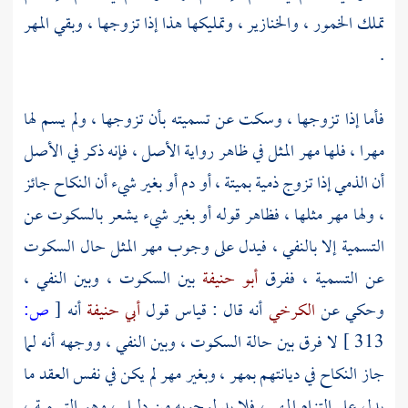
تملك الخمور ، والخنازير ، وتمليكها هذا إذا تزوجها ، وبقي المهر
.
فأما إذا تزوجها ، وسكت عن تسميته بأن تزوجها ، ولم يسم لها
مهرا ، فلها مهر المثل في ظاهر رواية الأصل ، فإنه ذكر في الأصل
أن الذمي إذا تزوج ذمية بميتة ، أو دم أو بغير شيء أن النكاح جائز
، ولها مهر مثلها ، فظاهر قوله أو بغير شيء يشعر بالسكوت عن
التسمية إلا بالنفي ، فيدل على وجوب مهر المثل حال السكوت
عن التسمية ، ففرق
أبو حنيفة
بين السكوت ، وبين النفي ،
وحكي عن
الكرخي
أنه قال : قياس قول
أبي حنيفة
أنه
[
ص:
313 ]
لا فرق بين حالة السكوت ، وبين النفي ، ووجهه أنه لما
جاز النكاح في ديانتهم بمهر ، وبغير مهر لم يكن في نفس العقد ما
يدل على التزام المهر ، فلا بد لوجوبه من دليل ، وهو التسمية ،