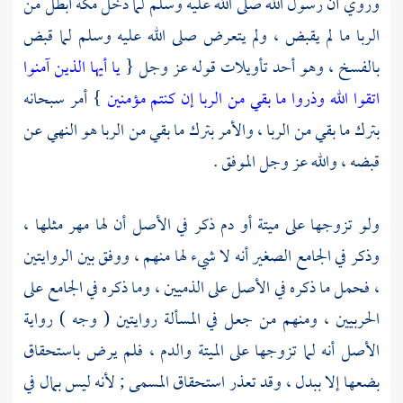
وروي أن رسول الله صلى الله عليه وسلم لما دخل
مكة
أبطل من
الربا ما لم يقبض ، ولم يتعرض صلى الله عليه وسلم لما قبض
بالفسخ ، وهو أحد تأويلات قوله عز وجل {
يا أيها الذين آمنوا
اتقوا الله وذروا ما بقي من الربا إن كنتم مؤمنين
} أمر سبحانه
بترك ما بقي من الربا ، والأمر بترك ما بقي من الربا هو النهي عن
قبضه ، والله عز وجل الموفق .
ولو تزوجها على ميتة أو دم ذكر في الأصل أن لها مهر مثلها ،
وذكر في الجامع الصغير أنه لا شيء لها منهم ، ووفق بين الروايتين
، فحمل ما ذكره في الأصل على الذميين ، وما ذكره في الجامع على
الحربيين ، ومنهم من جعل في المسألة روايتين ( وجه ) رواية
الأصل أنه لما تزوجها على الميتة والدم ، فلم يرض باستحقاق
بضعها إلا ببدل ، وقد تعذر استحقاق المسمى ; لأنه ليس بمال في