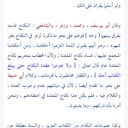
ولو أسلما يقران على ذلك .
وقال
أبو يوسف
،
ومحمد
،
وزفر
،
والشافعي
: النكاح فاسد
يفرق بينهما ( وجه ) قولهم على نحو ما ذكرنا
لزفر
في النكاح بغير
شهود ، وهو أنهم بقبول الذمة التزموا أحكامنا ، ومن أحكامنا
المجمع عليها ، فساد نكاح المعتدة ; ولأن الخطاب بتحريم نكاح
المعتدة عام قال تعالى : {
ولا تعزموا عقدة النكاح حتى يبلغ
الكتاب أجله
} ، والكفار مخاطبون بالحرمات ، وكلام
أبي حنيفة
على نحو ما تقدم أيضا ; لأن في ديانتهم عدم وجوب العدة ،
والكلام فيه ، فلم يكن هذا نكاح المعتدة في اعتقادهم ، ونحن
أمرنا بأن نتركهم ، وما يدينون .
وكذا عمومات النكاح من الكتاب العزيز ، والسنة مطلقة عن