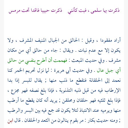
ذكرت بها سلمى ، فبت كأنني ذكرت حبيبا فاقدا تحت مرمس
أراد مفقودا ، وقيل : الحالق من الجبال المنيف المشرف ، ولا
يكون إلا مع عدم نبات . ويقال : جاء من حالق أي من مكان
مشرف . وفي حديث المبعث :
فهممت أن أطرح بنفسي من حالق
أي جبل عال
. وفي حديث أبي هريرة : لما نزل تحريم الخمر كنا
نعمد إلى الحلقانة فنقطع ما ذنب منها ; يقال للبسر إذا بدا
الإرطاب فيه من قبل ذنبه التذنوبة ، فإذا بلغ نصفه فهو مجزع ،
فإذا بلغ ثلثيه فهو حلقان ومحلقن ; يريد أنه كان يقطع ما أرطب
منها ويرميه عند الانتباذ لئلا يكون قد جمع فيه بين البسر والرطب
; ومنه حديث بكار : مر بقوم ينالون من الثعد والحلقان . قال
ابن