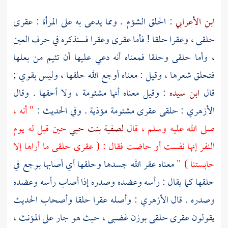
ابن الأعرابي
: الحلق الشؤم . ومما يدعى به على المرأة : عقرى
حلقى ، وعقرا حلقا ! فأما عقرى وعقرا فسنذكره في حرف العين
، وأما حلقى وحلقا فمعناه أنه دعي عليها أن تئيم من بعلها
فتحلق شعرها ، وقيل : معناه أوجع الله حلقها ، وليس بقوي ;
قال
ابن سيده
: وقيل معناه أنها مشئومة ، ولا أحقها . وقال
الأزهري
: حلقى عقرى مشئومة مؤذية . وفي الحديث :
" أنه ،
صلى الله عليه وسلم ، قال
لصفية بنت حيي
حين قيل له يوم
النفر إنها نفست أو حاضت فقال : ( عقرى حلقى ما أراها إلا
حابستنا ) "
معناه عقر الله جسدها وحلقها أي أصابها بوجع في
حلقها كما يقال : رأسه وعضده وصدره إذا أصاب رأسه وعضده
وصدره . قال
الأزهري
: وأصله عقرا حلقا وأصحاب الحديث
يقولون عقرى حلقى بوزن غضبى ، حيث هو جار على المؤنث ،