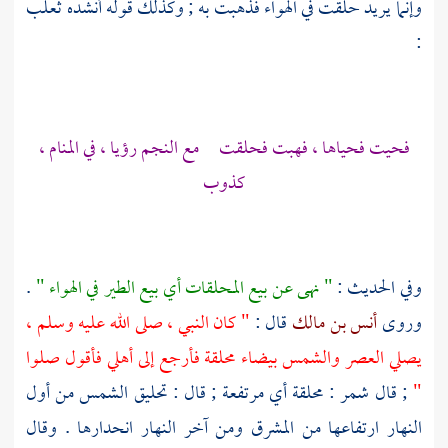
وإنما يريد حلقت في الهواء فذهبت به ; وكذلك قوله أنشده
ثعلب
:
فحيت فحياها ، فهبت فحلقت مع النجم رؤيا ، في المنام ،
كذوب
وفي الحديث :
" نهى عن بيع المحلقات أي بيع الطير في الهواء "
.
وروى
أنس بن مالك
قال :
" كان النبي ، صلى الله عليه وسلم ،
يصلي العصر والشمس بيضاء محلقة فأرجع إلى أهلي فأقول صلوا
"
; قال
شمر
: محلقة أي مرتفعة ; قال : تحليق الشمس من أول
النهار ارتفاعها من المشرق ومن آخر النهار انحدارها . وقال