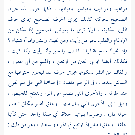
مواعيد ومواقيت ومياسير ومياقين ، فكما جرى المد مجرى
الصحيح بحركته كذلك يجري الحرف الصحيح مجرى حرف
اللين لسكونه ، أولا ترى ما يعرض للصحيح إذا سكن من
الإدغام والقلب نحو من رأيت ومن لقيت وعنبر وامرأة شنباء ؟
فإذا تحرك صح فقالوا : الشنب والعنبر وأنا رأيت وأنا لقيت ،
فكذلك أيضا تجري العين من ارتعن ، والميم من أبي عمرو ،
والقاف من النقر لسكونها مجرى حرف المد فيجوز اجتماعها مع
الساكن بعدها . وفي الرحم حلقتان : إحداهما التي على فم الفرج
عند طرفه ، والأخرى التي تنضم على الماء وتنفتح للحيض ،
وقيل : إنما الأخرى التي يبال منها . وحلق القمر وتحلق : صار
حوله دارة . وضربوا بيوتهم حلاقا أي صفا واحدا حتى كأنها
حلقة . وحلق الطائر إذا ارتفع في الهواء واستدار ، وهو من ذلك ;