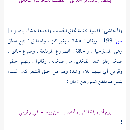
ينفضن بالمشافر الهدالق نفضك بالمحاشئ المحالق
والمحاشئ : أكسية خشنة تحلق الجسد ، واحدها محشأ ، بالهمز ،
[
ص:
199 ]
ويقال : محشاة ، بغير همز ، والهدالق : جمع هدلق
وهي المسترخية . والحلقة : الضروع المرتفعة . وضرع حالق :
ضخم يحلق شعر الفخذين من ضخمه . وقالوا : بينهم احلقي
وقومي أي بينهم بلاء وشدة وهو من حلق الشعر كان النساء
يئمن فيحلقن شعورهن ; قال :
يوم أديم بقة الشريم أفضل من يوم احلقي وقومي
!