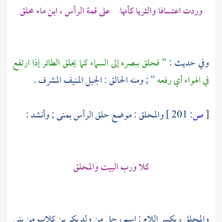
وردت اعتسافا والثريا كأنها على قمة الرأس ، ابن ماء محلق
وفي حديث :
" فحلق ببصره إلى السماء كما يحلق الطائر إذا ارتفع
في الهواء أي رفعه "
; ومنه الحالق : الجبل المنيف المشرف .
[
ص:
201 ]
والمحلق : موضع حلق الرأس بمنى ; وأنشد :
كلا ورب البيت والمحلق
والمحلق
، بكسر اللام : اسم رجل من ولد
بكر بن كلاب
من
بني