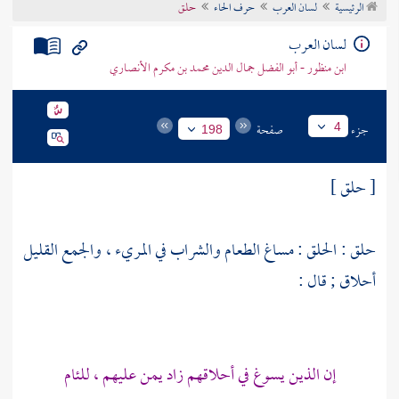
الرئيسية
لسان العرب
حرف الحاء
حلق
تراجم الأعلام
لسان العرب
ابن منظور - أبو الفضل جمال الدين محمد بن مكرم الأنصاري
جزء
صفحة
4
198
[ حلق ]
حلق : الحلق : مساغ الطعام والشراب في المريء ، والجمع القليل
أحلاق ; قال :
إن الذين يسوغ في أحلاقهم زاد يمن عليهم ، للئام