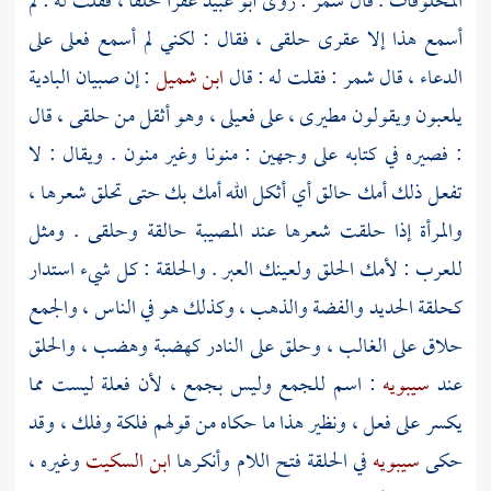
المحلوقات . قال
شمر
: روى
أبو عبيد
عقرا حلقا ، فقلت له : لم
أسمع هذا إلا عقرى حلقى ، فقال : لكني لم أسمع فعلى على
الدعاء ، قال
شمر
: فقلت له : قال
ابن شميل
: إن صبيان البادية
يلعبون ويقولون مطيرى ، على فعيلى ، وهو أثقل من حلقى ، قال
: فصيره في كتابه على وجهين : منونا وغير منون . ويقال : لا
تفعل ذلك أمك حالق أي أثكل الله أمك بك حتى تحلق شعرها ،
والمرأة إذا حلقت شعرها عند المصيبة حالقة وحلقى . ومثل
للعرب : لأمك الحلق ولعينك العبر . والحلقة : كل شيء استدار
كحلقة الحديد والفضة والذهب ، وكذلك هو في الناس ، والجمع
حلاق على الغالب ، وحلق على النادر كهضبة وهضب ، والحلق
عند
سيبويه
: اسم للجمع وليس بجمع ، لأن فعلة ليست مما
يكسر على فعل ، ونظير هذا ما حكاه من قولهم فلكة وفلك ، وقد
حكى
سيبويه
في الحلقة فتح اللام وأنكرها
ابن السكيت
وغيره ،