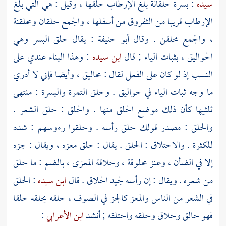
سيده
: بسرة حلقانة بلغ الإرطاب حلقها ، وقيل : هي التي بلغ
الإرطاب قريبا من الثفروق من أسفلها ، والجمع حلقان ومحلقنة
، والجمع محلقن . وقال
أبو حنيفة
: يقال حلق البسر وهي
الحواليق ، بثبات الياء ; قال
ابن سيده
: وهذا البناء عندي على
النسب إذ لو كان على الفعل لقال : محاليق ، وأيضا فإني لا أدري
ما وجه ثبات الياء في حواليق . وحلق التمرة والبسرة : منتهى
ثلثيها كأن ذلك موضع الحلق منها . والحلق : حلق الشعر .
والحلق : مصدر قولك حلق رأسه . وحلقوا رءوسهم : شدد
للكثرة . والاحتلاق : الحلق . يقال : حلق معزه ، ويقال : جزه
إلا في الضأن ، وعنز محلوقة ، وحلاقة المعزى ، بالضم : ما حلق
من شعره . ويقال : إن رأسه لجيد الحلاق . قال
ابن سيده
: الحلق
في الشعر من الناس والمعز كالجز في الصوف ، حلقه يحلقه حلقا
فهو حالق وحلاق وحلقه واحتلقه ; أنشد
ابن الأعرابي
: