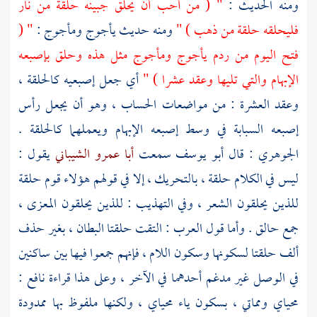
ومنه الحديث :
" ( من أحب أن يحلق جبينه حلقة من نار
فليحلقه حلقة من ذهب ) "
ومنه حديث
يأجوج
ومأجوج
:
" (
فتح اليوم من ردم
يأجوج
ومأجوج
مثل هذه وحلق بإصبعه
الإبهام والتي تليها وعقد عشرا ) "
أي جعل إصبعيه كالحلقة ،
وعقد العشرة : من مواضعات الحساب ، وهو أن يجعل رأس
إصبعه السبابة في وسط إصبعه الإبهام ويعملهما كالحلقة .
الجوهري
: قال
أبو يوسف
سمعت
أبا عمرو الشيباني
يقول :
ليس في الكلام حلقة ، بالتحريك ، إلا في قولهم هؤلاء قوم حلقة
للذين يحلقون الشعر ، وفي التهذيب : للذين يحلقون المعزى ،
جمع حالق . وأما قول العرب : التقت حلقتا البطان ، بغير حذف
ألف حلقتا لسكونها وسكون اللام ، فإنهم جمعوا فيها بين ساكنين
في الوصل غير مدغم أحدهما في الآخر ، وعلى هذا قراءة
نافع
:
محياي ومماتي ، بسكون ياء محياي ، ولكنها ملفوظ بها ممدودة