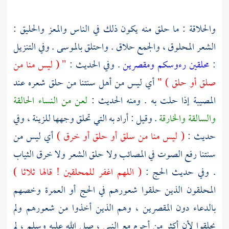
والحلاقة : ما حلق منه يكون ذلك في الناس والمعز والحليق :
الشعر المحلوق ، والجمع حلاق . واحتلق بالموسى . وفي التنزيل
:
محلقين رءوسكم ومقصرين
. وفي الحديث :
" ( ليس منا من
صلق أو حلق ) "
أي ليس من أهل سنتنا من حلق شعره عند
المصيبة إذا حلت به . ومنه الحديث :
لعن من النساء الحالقة
والسالقة والخارقة
. وقيل : أراد به التي تحلق وجهها للزينة ، وفي
حديث :
( ليس منا من سلق أو حلق أو خرق )
أي ليس من
سنتنا رفع الصوت في المصائب ولا حلق الشعر ولا خرق الثياب
. وفي حديث الحج :
( اللهم اغفر للمحلقين ! قالها ثلاثا )
المحلقون الذين حلقوا شعورهم في الحج أو العمرة وخصهم
بالدعاء دون المقصرين ، وهم الذين أخذوا من شعورهم ولم
يحلقوا لأن أكثر من أحرم مع النبي ، صلى الله عليه وسلم ، لم