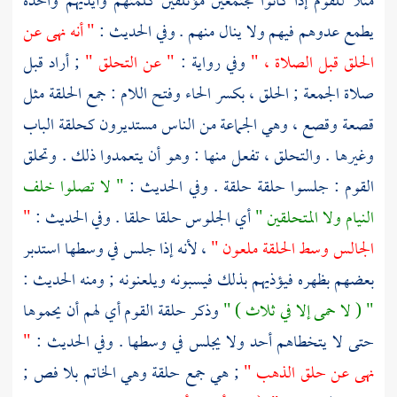
مثلا للقوم إذا كانوا مجتمعين مؤتلفين كلمتهم وأيديهم واحدة
يطمع عدوهم فيهم ولا ينال منهم . وفي الحديث :
" أنه نهى عن
الحلق قبل الصلاة ، "
وفي رواية :
" عن التحلق "
; أراد قبل
صلاة الجمعة ; الحلق ، بكسر الحاء وفتح اللام : جمع الحلقة مثل
قصعة وقصع ، وهي الجماعة من الناس مستديرون كحلقة الباب
وغيرها . والتحلق ، تفعل منها : وهو أن يتعمدوا ذلك . وتحلق
القوم : جلسوا حلقة حلقة . وفي الحديث :
" لا تصلوا خلف
النيام ولا المتحلقين "
أي الجلوس حلقا حلقا . وفي الحديث :
"
الجالس وسط الحلقة ملعون "
، لأنه إذا جلس في وسطها استدبر
بعضهم بظهره فيؤذيهم بذلك فيسبونه ويلعنونه ; ومنه الحديث :
" ( لا حمى إلا في ثلاث ) "
وذكر حلقة القوم أي لهم أن يحموها
حتى لا يتخطاهم أحد ولا يجلس في وسطها . وفي الحديث :
"
نهى عن حلق الذهب "
; هي جمع حلقة وهي الخاتم بلا فص ;