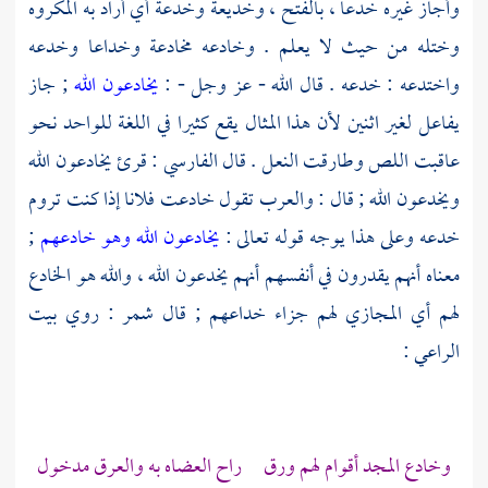
وأجاز غيره خدعا ، بالفتح ، وخديعة وخدعة أي أراد به المكروه
وختله من حيث لا يعلم . وخادعه مخادعة وخداعا وخدعه
واختدعه : خدعه . قال الله - عز وجل - :
يخادعون الله
; جاز
يفاعل لغير اثنين لأن هذا المثال يقع كثيرا في اللغة للواحد نحو
عاقبت اللص وطارقت النعل . قال
الفارسي
: قرئ يخادعون الله
ويخدعون الله ; قال : والعرب تقول خادعت فلانا إذا كنت تروم
خدعه وعلى هذا يوجه قوله تعالى :
يخادعون الله وهو خادعهم
;
معناه أنهم يقدرون في أنفسهم أنهم يخدعون الله ، والله هو الخادع
لهم أي المجازي لهم جزاء خداعهم ; قال
شمر
: روي بيت
الراعي
:
وخادع المجد أقوام لهم ورق راح العضاه به والعرق مدخول