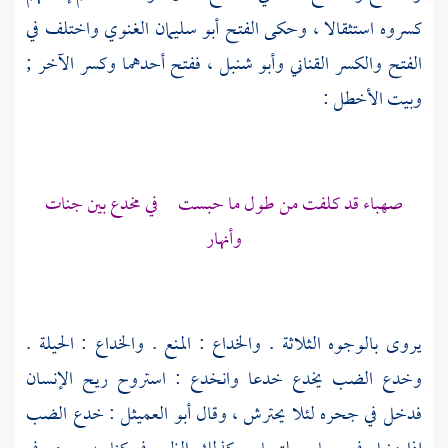
كسروه استثقالا ، وحكى الفتح
أبو سليمان الغنوي
واختلف في
الفتح والكسر
القناني
وأبو شنبل
، ففتح أحدهما وكسر الآخر ;
وبيت
الأخطل
:
صهباء قد كلفت من طول ما حبست في مخدع بين جنات
وأنهار
يروى بالوجوه الثلاثة . والخداع : المنع . والخداع : الحيلة .
وخدع الضب يخدع خدعا وانخدع : استروح ريح الإنسان
فدخل في جحره لئلا يحترش ، وقال
أبو العميثل
: خدع الضب