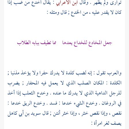
توارى ولم يظهر . وقال
ابن الأعرابي
: يقال أخدع من ضب إذا
كان لا يقدر عليه ، من الخدع ; قال ومثله :
جعل المخادع للخداع يعدها مما تطيف ببابه الطلاب
والعرب تقول : إنه لضب كلدة لا يدرك حفرا ولا يؤخذ مذنبا ;
الكلدة : المكان الصلب الذي لا يعمل فيه المحفار ; يضرب
للرجل الداهية الذي لا يدرك ما عنده . وخدع الثعلب إذا أخذ
في الروغان . وخدع الشيء خدعا : فسد . وخدع الريق خدعا :
نقص ، وإذا نقص خثر ، وإذا خثر أنتن ; قال
سويد بن أبي كاهل
يصف ثغر امرأة :