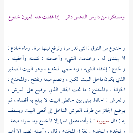
ومستكره من دارس الدعس داثر إذا غفلت عنه العيون خدوع
والخدوع من النوق : التي تدر مرة وترفع لبنها مرة . وماء خادع :
لا يهتدى له . وخدعت الشيء وأخدعته : كتمته وأخفيته .
والخدع : إخفاء الشيء ، وبه سمي المخدع ، وهو البيت الصغير
الذي يكون داخل البيت الكبير ، وتضم ميمه وتفتح . والمخدع :
الخزانة . والمخدع : ما تحت الجائز الذي يوضع على العرش ،
والعرش : الحائط يبنى بين حائطي البيت لا يبلغ به أقصاه ، ثم
يوضع الجائز من طرف العرش الداخل إلى أقصى البيت ويسقف
به ; قال
سيبويه
: لم يأت مفعل اسما إلا المخدع وما سواه صفة .
والمخدع والمخدع : لغة في المخدع ، قال : وأصله الضم إلا أنهم