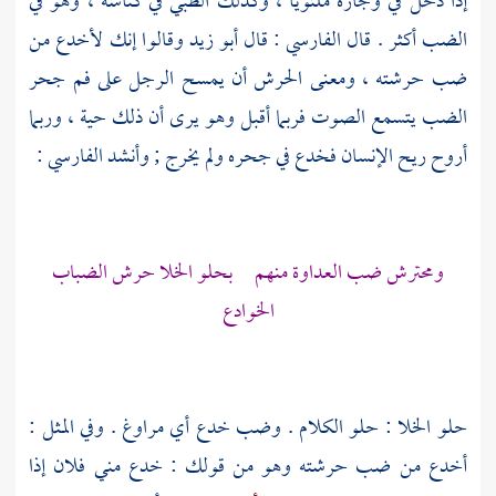
إذا دخل في وجاره ملتويا ، وكذلك الظبي في كناسه ، وهو في
الضب أكثر . قال
الفارسي
: قال
أبو زيد
وقالوا إنك لأخدع من
ضب حرشته ، ومعنى الحرش أن يمسح الرجل على فم جحر
الضب يتسمع الصوت فربما أقبل وهو يرى أن ذلك حية ، وربما
أروح ريح الإنسان فخدع في جحره ولم يخرج ; وأنشد
الفارسي
:
ومحترش ضب العداوة منهم بحلو الخلا حرش الضباب
الخوادع
حلو الخلا : حلو الكلام . وضب خدع أي مراوغ . وفي المثل :
أخدع من ضب حرشته وهو من قولك : خدع مني فلان إذا