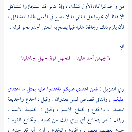
من واحد كما كان الأول كذلك ، وإذا كانوا قد استجازوا لتشاكل
الألفاظ أن يجروا على الثاني ما لا يصح في المعنى طلبا للتشاكل ،
فأن يلزم ذلك ويحافظ عليه فيما يصح به المعنى أجدر نحو قوله :
ألا
لا يجهلن أحد علينا فنجهل فوق جهل الجاهلينا
وفي التنزيل :
فمن اعتدى عليكم فاعتدوا عليه بمثل ما اعتدى
عليكم
; والثاني قصاص ليس بعدوان . وقيل : الخدع والخديعة
المصدر ، والخدع والخداع الاسم ، وقيل : الخديعة الاسم .
ويقال : هو يتخادع أي يري ذلك من نفسه . وتخادع القوم :
خدع بعضهم بعضا . وتخادع وانخدع : أرى أنه قد خدع ،