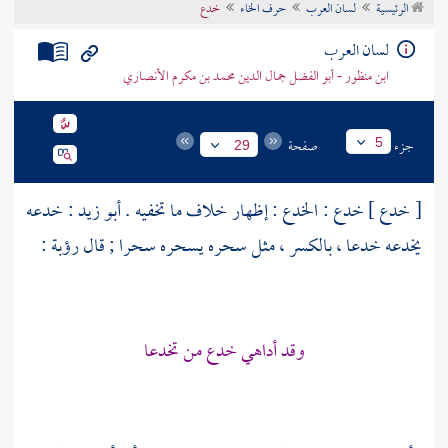
الرئيسية
لسان العرب
حرف الخاء
خدع
تراجم الأعلام
لسان العرب
ابن منظور - أبو الفضل جمال الدين محمد بن مكرم الأنصاري
جزء
صفحة
5
29
[ خدع ] خدع : الخدع : إظهار خلاف ما تخفيه .
أبو زيد
: خدعه
يخدعه خدعا ، بالكسر ، مثل سحره يسحره سحرا ; قال
رؤبة
:
وقد أداهي خدع من تخدعا