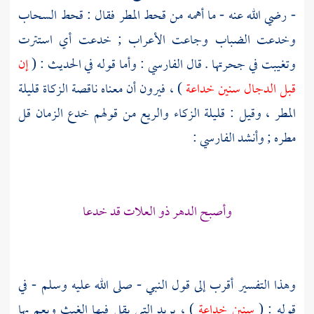
- رضي الله عنه - ما أهمه من قحط المطر فقال : قحط السحاب
وخدعت الضباب وجاعت الأعراب ; خدعت أي استترت
وتغيبت في جحرتها . قال
الفارسي
: وأما قوله في الحديث : (
إن
قبل الدجال سنين خداعة
) ، فيرون أن معناه ناقصة الزكاة قليلة
المطر ، وقيل : قليلة الزكاء والريع من قولهم خدع الزمان قل
مطره ; وأنشد
الفارسي
:
وأصبح الدهر ذو العلات قد خدعا
وهذا التفسير أقرب إلى قول النبي - صلى الله عليه وسلم - في
قوله : (
سنين خداعة
) ، يريد التي يقل فيها الغيث ويعم بها