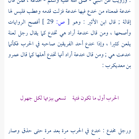
: ورويت عن النبي - صلى الله عليه وسلم - خدعة ، فمن قال
خدعة فمعناه من خدع فيها خدعة فزلت قدمه وعطب فليس لها
إقالة ; قال
ابن الأثير
: وهو
[
ص:
29 ]
أفصح الروايات
وأصحها ، ومن قال خدعة أراد هي تخدع كما يقال رجل لعنة
يلعن كثيرا ، وإذا خدع أحد الفريقين صاحبه في الحرب فكأنما
خدعت هي ; ومن قال خدعة أراد أنها تخدع أهلها كما قال
عمرو
بن معديكرب
:
الحرب أول ما تكون فتية تسعى ببزتها لكل جهول
ورجل مخدع : خدع في الحرب مرة بعد مرة حتى حذق وصار