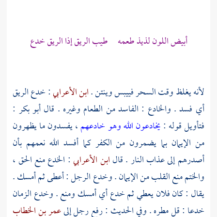
أبيض اللون لذيذ طعمه طيب الريق إذا الريق خدع
لأنه يغلظ وقت السحر فييبس وينتن .
ابن الأعرابي
: خدع الريق
أي فسد . والخادع : الفاسد من الطعام وغيره . قال
أبو بكر
:
فتأويل قوله :
يخادعون الله وهو خادعهم
، يفسدون ما يظهرون
من الإيمان بما يضمرون من الكفر كما أفسد الله نعمهم بأن
أصدرهم إلى عذاب النار . قال
ابن الأعرابي
: الخدع منع الحق ،
والختم منع القلب من الإيمان . وخدع الرجل : أعطى ثم أمسك .
يقال : كان فلان يعطي ثم خدع أي أمسك ومنع . وخدع الزمان
خدعا : قل مطره . وفي الحديث : رفع رجل إلى
عمر بن الخطاب