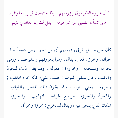
كأن خروء الطير فوق رؤوسهم إذا اجتمعت
قيس
معا
وتميم
متى تسأل
الضبي
عن شر قومه يقل لك إن
العائذي
لئيم
كأن خروء الطير فوق رؤوسهم أي من ذلهم . ومن جمعه أيضا :
خرآن ، وخرؤ ، فعل ، يقال : رموا بخروئهم وسلوحهم ، ورمى
بخرآنه وسلحانه . وخروءة : فعولة ، وقد يقال ذلك للجرذ
والكلب . قال بعض العرب : طليت بشيء كأنه خرء الكلب ;
وخروء : يعني النورة ، وقد يكون ذلك للنحل والذباب .
والمخرأة والمخرؤة : موضع الخراءة . التهذيب : والمخرؤة :
المكان الذي يتخلى فيه ، ويقال للمخرج : مخرؤة ومخرأة .