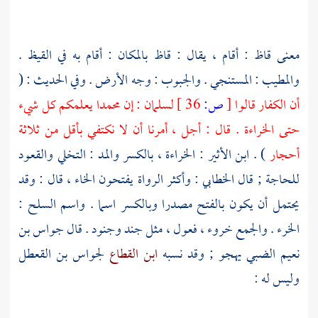
معنى قاظ : أقام ، يقال : قاظ بالمكان : أقام به في القيظ .
والمطيب : المستنجي . والجبوب : وجه الأرض . وفي الحديث : (
أن الكفار قالوا
[
ص:
36 ]
لسلمان
: إن
محمدا
يعلمكم كل شيء
حتى الخراءة . قال : أجل ، أمرنا أن لا نكتفي بأقل من ثلاثة
أحجار
) .
ابن الأثير
: الخراءة ، بالكسر والمد : التخلي والقعود
للحاجة ; قال
الخطابي
: وأكثر الرواة يفتحون الخاء ، قال : وقد
يحتمل أن يكون بالفتح مصدرا وبالكسر اسما . واسم السلح :
الخرء . والجمع خروء ، فعول ، مثل جند وجنود . قال
جواس بن
نعيم الضبي
يهجو ; وقد نسبه
ابن القطاع
لجواس بن القعطل
وليس له :