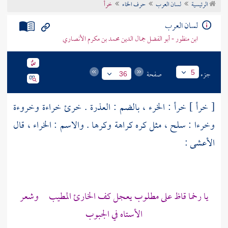
الرئيسية
لسان العرب
حرف الخاء
خرأ
تراجم الأعلام
لسان العرب
ابن منظور - أبو الفضل جمال الدين محمد بن مكرم الأنصاري
جزء
صفحة
5
36
[ خرأ ] خرأ : الخرء ، بالضم : العذرة . خرئ خراءة وخروءة
وخرءا : سلح ، مثل كره كراهة وكرها . والاسم : الخراء ، قال
الأعشى
:
يا رخما قاظ على مطلوب يعجل كف الخارئ المطيب وشعر
الأستاه في الجبوب