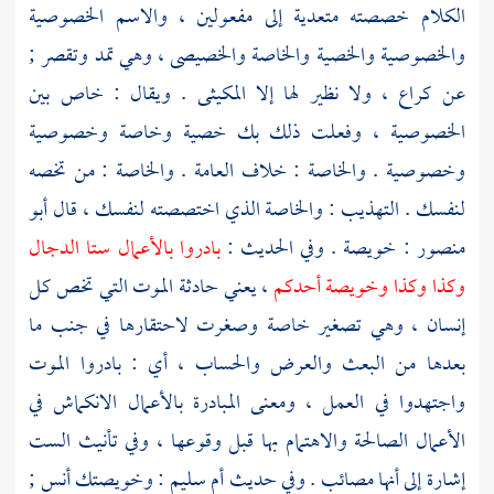
الكلام خصصته متعدية إلى مفعولين ، والاسم الخصوصية
والخصوصية والخصية والخاصة والخصيصى ، وهي تمد وتقصر ;
عن
كراع
، ولا نظير لها إلا المكيثى . ويقال : خاص بين
الخصوصية ، وفعلت ذلك بك خصية وخاصة وخصوصية
وخصوصية . والخاصة : خلاف العامة . والخاصة : من تخصه
لنفسك . التهذيب : والخاصة الذي اختصصته لنفسك ، قال
أبو
منصور
: خويصة . وفي الحديث :
بادروا بالأعمال ستا الدجال
وكذا وكذا وخويصة أحدكم
، يعني حادثة الموت التي تخص كل
إنسان ، وهي تصغير خاصة وصغرت لاحتقارها في جنب ما
بعدها من البعث والعرض والحساب ، أي : بادروا الموت
واجتهدوا في العمل ، ومعنى المبادرة بالأعمال الانكماش في
الأعمال الصالحة والاهتمام بها قبل وقوعها ، وفي تأنيث الست
إشارة إلى أنها مصائب . وفي حديث
أم سليم
: وخويصتك
أنس
;