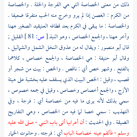
ذلك من معنى الخصاصة التي هي الفرجة والخلة . والخصاصة
من الكرم : الغصن إذا لم يرو وخرج منه الحب متفرقا ضعيفا .
والخصاصة : ما يبقى في الكرم بعد قطافه العنيقيد الصغير ههنا
وآخر ههنا ، والجمع الخصاص ، وهو النبذ
[
ص:
81 ]
القليل ;
قال
أبو منصور
: ويقال له من عذوق النخل الشمل والشماليل ،
وقال
أبو حنيفة
: هي الخصاصة ، والجمع خصاص ، كلاهما
بالفتح . وشهر خص أي : ناقص . والخص : بيت من شجر أو
قصب ، وقيل : الخص البيت الذي يسقف عليه بخشبة على هيئة
الأزج ، والجمع أخصاص وخصاص ، وقيل في جمعه خصوص ،
سمي بذلك لأنه يرى ما فيه من خصاصة أي : فرجة ، وفي
التهذيب : سمي خصا لما فيه من الخصاص ، وهي التفاريج
الضيقة . وفي الحديث :
أن أعرابيا أتى باب النبي - صلى الله عليه
وسلم - فألقم عينه خصاصة الباب
أي : فرجته . وحانوت الخمار