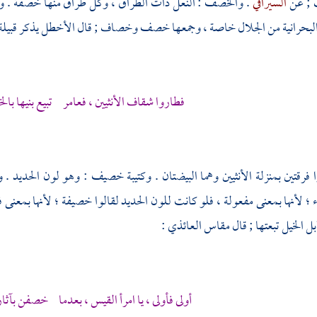
 ; عن
السيرافي
. والخصف : النعل ذات الطراق ، وكل طراق منها خصفة . وا
البحرانية من الجلال خاصة ، وجمعها خصف وخصاف ; قال
الأخطل
يذكر قبيلة
فطاروا شقاف الأنثيين ، فعامر تبيع بنيها بال
فرقتين بمنزلة الأنثيين وهما البيضتان . وكتيبة خصيف : وهو لون الحديد 
ء ؛ لأنها بمعنى مفعولة ، فلو كانت للون الحديد لقالوا خصيفة ؛ لأنها بمعن
الخيل تبعتها ; قال
مقاس العائذي
:
أولى فأولى ، يا
امرأ القيس
، بعدما خصفن بآثار ا