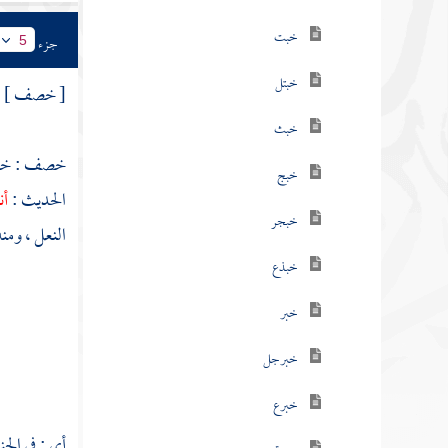
خبت
جزء
5
خبتل
[ خصف ]
خبث
خصف : خصف
خبج
الحديث :
أن
خبجر
النعل ، ومن
خبذع
خبر
خبرجل
خبرع
أي : في ا