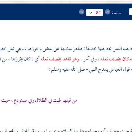
صفحة
82
 النعل يخصفها خصفا : ظاهر بعضها على بعض وخرزها ، وهي نعل خصي
ه كان يخصف نعله
، وفي آخر :
وهو قاعد يخصف نعله
أي : كان يخرزها ، من 
ه قول
العباس
يمدح النبي - صلى الله عليه وسلم :
من قبلها طبت في الظلال وفي مستودع ، حيث
لجنة حيث خصف
آدم
وحواء
- عليهما السلام - عليهما من ورق الجنة . والخصف 