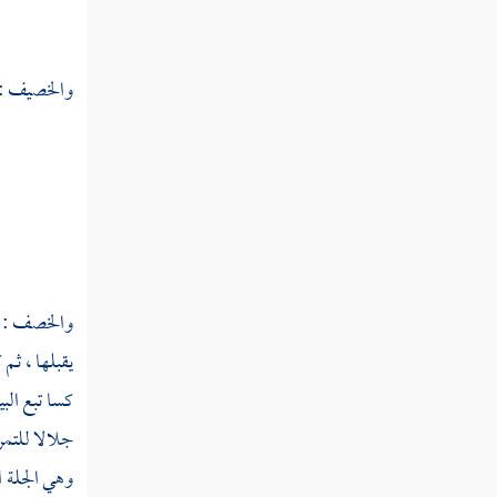
ختع
ختعر
والخصيف : ا
ختعل
ختف
ختل
ختلع
والخصف : ث
ختم
يقبلها ، ثم
ختن
كسا تبع البي
جلالا للتمر
ختا
وهي الجلة ا
خثث