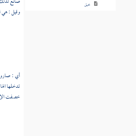
صانع لذلك
خبق
وقيل : هي 
خبل
خبن
خبند
ختأ
ختب
أي : صاروا 
تدخلها الها
ختت
خصفت الإبل 
ختر
خترب
خترم