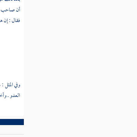
خدد
أن صاحب خص
خدر
فقال : إن ه
خدرنق
خدش
خدع
خدف
وفي المثل 
خدفل
العدو . وأ
خدل
خدلب
خدلج