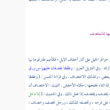
نفها كالمخصف
حوافر الخيل على آثار أخفاف الإبل ؛ فكأنهم طارقوها بها
 . وفي التنزيل العزيز :
وطفقا يخصفان عليهما من ورق
لى بعض ، وكذلك الاختصاف . وفي قراءة
الحسن
: ( وطفقا
ة التاء ففتحها ; حكاه
الأخفش
.
الليث
: الاختصاف أن
 يخصف ويختصف إذا فعل ذلك . وفي الحديث : (
إذا دخل
ع يده على فرجه ، وتخصفه كذلك ، ورجل مخصف وخصاف :