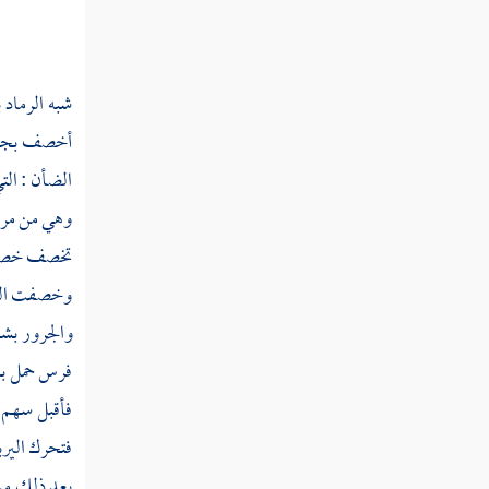
خثا
خجأ
شبه الرماد 
خجج
أخصف بجنب 
خجر
الضأن : الت
خجف
وهي من مراب
تخصف خصاف
خجل
وخصفت النا
خجم
والجرور بش
خجا
فرس
حمل ب
فأقبل سهم ح
خدب
فتحرك اليرب
خدج
بعد ذلك من