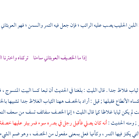
للبن الحليب يصب عليه الرائب ؛ فإن جعل فيه التمر والسمن ؛ فهو العوبثاني 
إذا ما الخصيف العوبثاني ساءنا تركناه واخترنا 
ياب غلاظ جدا . قال
الليث
: بلغنا في الحديث أن تبعا كسا البيت المنسوج 
 كساه الأنطاع فقبلها ; قيل : أراد بالخصف ههنا الثياب الغلاظ جدا تشبيها 
ت لم يكن ثيابا غلاظا كما قال
الليث
؛ إنما الخصف سفائف تسف من سعف النخل
 ; ومنه الحديث :
أنه كان يصلي فأقبل رجل في بصره سوء فمر ببئر عليها خصفة
لتي يكنز فيها التمر ، وكأنها فعل بمعنى مفعول من الخصف ، وهو ضم الشيء