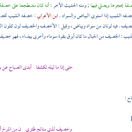
فة يحجرها ويصلي فيها
; ومنه الحديث الآخر :
أنه كان مضطجعا على خصفة
صفه الشيب إذا استوى البياض والسواد .
ابن الأعرابي
: خصفه الشيب تخصيف
 . فيه لونان من سواد وبياض ، وقيل : الأخصف والخصيف لون كلون الرما
هذيب : الخصيف من الحبال ما كان أبرق بقوة سوداء وأخرى بيضاء ، فهو خ
حتى إذا ما ليله تكشفا أبدى الصباح عن ب
اح
:
وخصيف لذي مناتج ظئري ن من المرخ أت