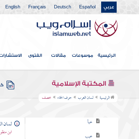
عربي
Español
Deutsch
Français
English
حرف الألف
حرف الباء
حرف التاء
حرف الثاء
الرئيسية
موسوعات
مقالات
الفتوى
الاستشارات
حرف الجيم
حرف الحاء
المكتبة الإسلامية
كتب
حرف الخاء
الرئيسية
لسان العرب
حرف الخاء
خصف
خا
خبأ
لسان ا
ابن منظو
خبب