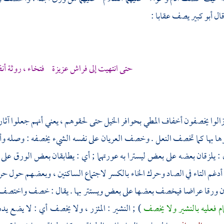
قال
أبو كبير
يصف عقابا :
حتى انتهيت إلى فراش عزيزة فتخاء ، روثة أ
 زالوا يخصفون أخفاف المطي بحوافر الخيل حتى لحقوهم ، يعني أنهم جعلوا آثار 
 بها كما تخصف النعل . وخصف العريان على نفسه الشيء يخصفه : وصله وألزقه
 : يلزقان بعضه على بعض ليسترا به عورتهما ; أي : يطابقان بعض الورق ع
أدغم التاء في الصاد وحرك الخاء بالكسر لاجتماع الساكنين ، وبعضهم حول حرك
ان ورقا عراضا فيخصف بعضها على بعض ويستتر بها . يقال : خصف واختصف
م فعليه بالنشير ولا يخصف
) ; النشير : المئزر ، ولا يخصف أي : لا يض