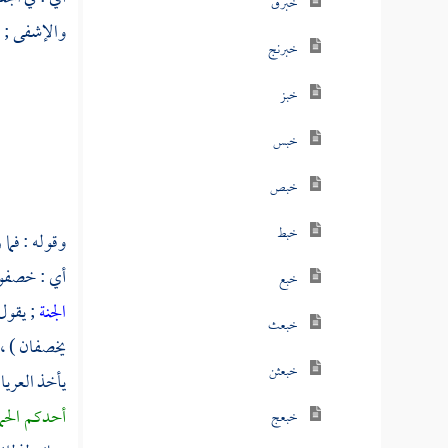
خبرق
والإشفى ; 
خبرنج
خبز
خبس
خبص
خبط
وقوله : فما
أي : خصفوها
خبع
الجنة
; يقول
خبعث
يخصفان ) ، 
خبعثن
يأخذ العري
أحدكم الحما
خبعج