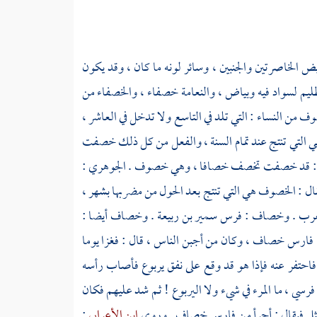
بيض الخاصرتين والجنبين ، وسائر لونه ما كان ، وقد يكون
يم لسواد فيه وبياض ، والنعامة خصفاء ، والخصفاء من
ف من النساء : التي تلد في التاسع ولا تدخل في العاشر ،
ي التي تنتج عند تمام السنة ، والفعل من كل ذلك خصفت
ألقته : قد خصفت تخصف خصافا ، وهي خصوف .
الجوهري
:
 : الخصوف هي التي تنتج بعد الحول من مضربها بشهر ،
العرب . وخصاف : فرس
سمير بن ربيعة
. وخصاف أيضا :
: فارس خصاف ، وكان من أجبن الناس ، قال : فغزا يوما
فاحتفر عنه فإذا هو قد وقع على نفق يربوع فأصاب رأسه
سي ، ما المرء في شيء ولا اليربوع ! ثم شد عليهم فكان
لمثل فيقال : أجرأ من فارس خصاف . وروى
ابن الأعرابي
: