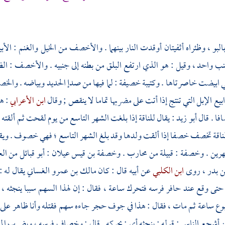
بالبو ، وظئراه أثفيتان أوقدت النار بينهما . والأخصف من الخيل والغنم : الأ
واحد ، وقيل : هو الذي ارتفع البلق من بطنه إلى جنبيه . والأخصف : الظل
ي ابيضت خاصرتاها . وكتيبة خصيفة : لما فيها من صدإ الحديد وبياضه . والخصو
يع الإبل التي تنتج إذا أتت على مضربها تماما لا ينقص ; وقال
ابن الأعرابي
: ه
ا . قال
أبو زيد
: يقال للناقة إذا بلغت الشهر التاسع من يوم لقحت ثم 
قة تخصف خصفا إذا ألقت ولدها وقد بلغ الشهر التاسع ؛ فهي خصوف . ويقال
هرين .
وخصفة
: قبيلة من
محارب
.
وخصفة بن قيس عيلان
: أبو قبائل من 
ن بدر
، روى
ابن الكلبي
عن أبيه قال : كان
مالك بن عمرو الغساني
يقال له 
تى وقع عند حافر فرسه فتحرك ساعة ، فقال : إن لهذا السهم سببا ينجثه ، 
وع ساعة ثم مات ، فقال : هذا في جوف حجر جاءه سهم فقتله وأنا ظاهر على فر
 أشجع الناس ; قوله : ينجثه أي : يحركه . قال : وخصاف فرسه ، ويضرب ا