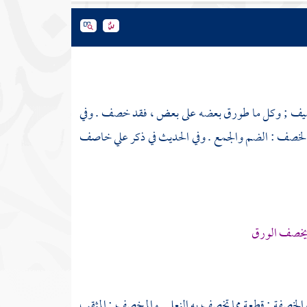
ف ; وكل ما طورق بعضه على بعض ، فقد خصف . وفي
الخصف : الضم والجمع . وفي الحديث في ذكر
علي
خاصف
 يخصف الورق
والخصفة : قطعة مما تخصف به النعل . والمخصف : المثقب