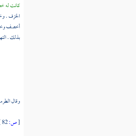
كانت له خص
خثر
الخزف . وخ
أخصف وخصيف
خثرم
بذلك . الت
خثع
خثعب
خثعج
خثعم
خثل
وقال
الطرم
خثلم
[
ص:
82 ]
خثم