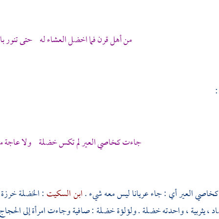
من أهل قرن فما اخضل العشاء له حتى تنور با
:
جاءت كخاصي العير لم تكس خضلة ولا عاجة منه
 كخاصي العير أي : جاء عريانا ليس معه شيء .
ابن السكيت
: الخضلة خرزة م
 ، يثربية ، واحدته خضلة . ولؤلؤة خضلة : صافية وجاءت امرأة إلى
الحجاج