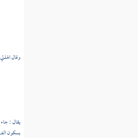
ختع
ختعر
ختعل
ختف
وقال
الهذلي
ختل
ختلع
ختم
ختن
يقال : جاء
ختا
بسكون الضاد
خثث