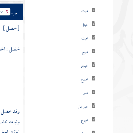
خبت
جزء
5
خبتل
[ خضل ]
خبث
خضل : الخض
خبج
خبجر
خبذع
خبر
خبرجل
وقد خضل خض
خبرع
ونبات خضل 
لغة في اخض