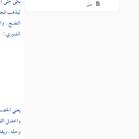
بكى حتى ا
خبق
ليذهب شعثه
خبل
النضج . وا
الدبيري
:
خبن
خبند
ختأ
ختب
ختت
ختر
يعني الخصب 
خترب
واخضل الثو
وحله . ويقا
خترم