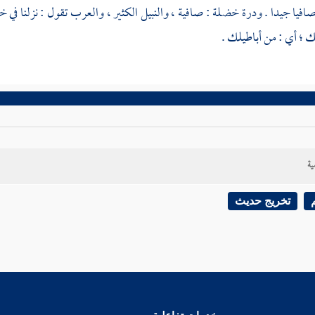
صافيا جيدا . ودرة خضلة : صافية ، والنبيل الكثير ، والعرب تقول : نزلنا في
؛ أي : من أباطيلك .
ية
تخريج حديث