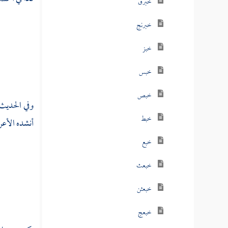
خبرق
خبرنج
خبز
خبس
خبص
وفي الحديث
خبط
أنشده الأعرا
خبع
خبعث
خبعثن
خبعج