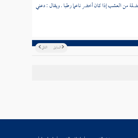
 خضلة من العشب إذا كان أخضر ناعما رطبا . ويقال : دعني
السابق
التالي