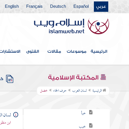
عربي
Español
Deutsch
Français
English
حرف الألف
حرف الباء
حرف التاء
حرف الثاء
الرئيسية
موسوعات
مقالات
الفتوى
الاستشارات
حرف الجيم
حرف الحاء
المكتبة الإسلامية
كتب
حرف الخاء
الرئيسية
لسان العرب
حرف الخاء
خضل
خا
خبأ
لسان ا
ابن منظو
خبب