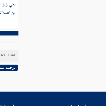
يعني لؤلؤا 
خثر
من خضلاتك 
خثرم
خثع
خثعب
خثعج
الخدمات العلم
خثعم
ترجمة علم
خثل
خثلم
خثم