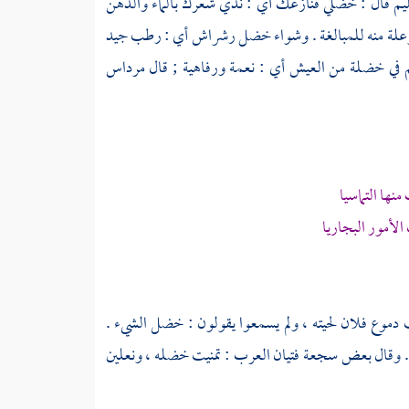
يم
قال : خضلي قنازعك أي : ندي شعرك بالماء والدهن
علة منه للمبالغة . وشواء خضل رشراش أي : رطب جيد
هم في خضلة من العيش أي : نعمة ورفاهية ; قال
مرداس
نها التماسيا
الأمور البجاريا
 دموع فلان لحيته ، ولم يسمعوا يقولون : خضل الشيء .
 وقال بعض سجعة فتيان العرب : تمنيت خضله ، ونعلين