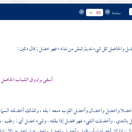
صفحة
95
ل والخاضل كل شيء ند يترشش من نداه ؛ فهو خضل ; قال
دكين
:
أسقى براووق الشباب الخاضل
لا واخضل واخضال وأخضل الثوب دمعه : بله ، وكذلك أخضلته السماء حتى
بالندى . وأخضلت الشيء فهو مخضل إذا بللته . وشيء خضل أي : رطب . وا
الت إذا كثر أغصانها وأوراقها . وأخضل واخضل واخضوضل اخضيضالا : ابتل ;