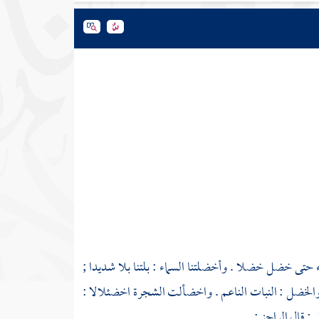
 خضل خضلا . وأخضلتنا السماء : بلتنا بلا شديدا ;
لخضل : النبات الناعم . واخضألت الشجرة اخضئلالا :
 قال الراجز :