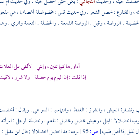
خضلت لحيته ، وحديث
النجاشي
: بكى حتى أخضل لحيته . وفي حديث
أم سل
 ، والقنازع : خصل الشعر . وفي حديث
قس
: مخضوضلة أغصانها ، هي مفعو
لخضيلة : الروضة ، وقيل : الروضة القمعة . والخضلة : النعمة والري . و
أداورها كيما تلين ، وإنني لألقى على العلات م
إذا قلت : إن اليوم يوم خضلة ولا شرز ، لاقيت 
ونضارة العيش ، والشرز : الغلظ ، والتماسيا : الدواهي . ويقال : أخضلت
ب اخضلالا : ابتل ، وعيش مخضل ومخضل : ناعم . وخضلة الرجل : امرأته .
ل لليل إذا أقبل طيب
[
ص:
95 ]
برده : قد اخضل اخضلالا ; قال
ابن مقبل
: